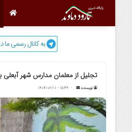
صفحه
️تجلیل از معلمان مدارس شهر آبعلی ب
نویسنده
ا
15:34 - 1404/02/11
ر
س
ا
ل
ب
ه