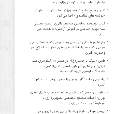
جاده‌ای دماوند و فیروزکوه در وزارت راه
تدوین طرح جامع توسعه ورزش سالمندان در دماوند/
«دوشنبه‌های سالمندی» اجرا می‌شود
کتاب نویسنده دماوندی هم‌سفر زائران اربعین حسینی
شد/ توزیع «ساعتی در آغوش آرامش» با همت خیر
عراقی
جلوه‌های همدلی در مسیر روستای زیارت/ خدمت‌رسانی
جهادی اتحادیه آرایشگران شهرستان دماوند با اصلاح سر
و صورت زائران
طنین «لبیک یا حسین(ع)» در مسیر ۱۱ کیلومتری شهر
کیلان/ جلوه‌های کم‌نظیر همدلی در پیاده‌روی
جاماندگان اربعین شهرستان دماوند
پیاده‌روی جاماندگان اربعین با حضور پرشور مردم شهر
آبسرد
دماوند در مسیر تبدیل‌شدن به قطب درمانی شرق استان
تهران/ احداث مجتمع تخصصی تصویربرداری با
سرمایه‌گذاری ۶۰۰ میلیاردی
بررسی میدانی طرح پیشنهادی پرورش بلدرچین در