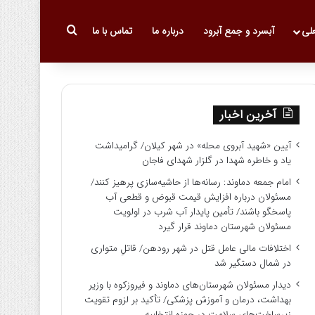
جستجو برای
علی
آبسرد و جمع آبرود
درباره ما
تماس با ما
آخرین اخبار
آیین «شهید آبروی محله» در شهر کیلان/ گرامیداشت
یاد و خاطره شهدا در گلزار شهدای فاجان
امام جمعه دماوند: رسانه‌ها از حاشیه‌سازی پرهیز کنند/
مسئولان درباره افزایش قیمت قبوض و قطعی آب
پاسخگو باشند/ تأمین پایدار آب شرب در اولویت
مسئولان شهرستان دماوند قرار گیرد
اختلافات مالی عامل قتل در شهر رودهن/ قاتلِ متواری
در شمال دستگیر شد
دیدار مسئولان شهرستان‌های دماوند و فیروزکوه با وزیر
بهداشت، درمان و آموزش پزشکی/ تأکید بر لزوم تقویت
زیرساخت‌های سلامت در حوزه انتخابیه