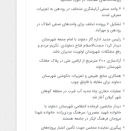
۶ واحد صنفی آرایشگری متخلف در رودهن به تعزیرات
معرفی شدند
تشکیل ۷ پرونده تخلف برای واحدهای صنفی املاک در
رودهن و مهرآباد
رئیس جدید اداره گاز دماوند با امام جمعه شهرستان
دیدار کرد/ حجت‌الاسلام فتاح دماوندی: تکریم مردم و
رفع مشکلات شهروندان اولویت مدیران باشد
آزادسازی ۲۰۰ مترمربع از اراضی ملی در پلاک مغانک
شهرستان دماوند
همکاری منابع طبیعی و تعزیرات حکومتی شهرستان
دماوند برای مقابله با قاچاق چوب
عملیات حفاری چاه جدید آب شرب در منطقه کوهان
شهر کیلان آغاز شد
دیدار جانشین فرمانده انتظامی شهرستان دماوند با
خانواده شهید عنصری/ سرهنگ وردی‌زاده: خانواده شهدا
مروجان فرهنگ ایثار در جامعه هستند
پیگیری نماینده مجلس جهت تأمین اعتبار پروژه‌های