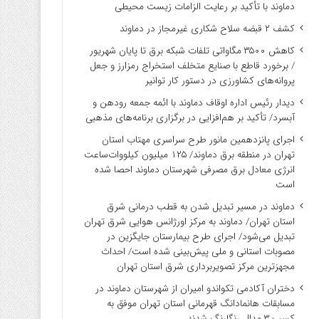
دماوند با تأکید بر رعایت الزامات زیست ‌محیطی
کشف ۲ قبضه سلاح شکاری غیرمجاز در دماوند
کاهش ۳۵۰۰ مگاواتی تلفات شبکه برق تا پایان شهریور
/ برخورد قاطع با صنایع متخلف استخراج رمزارز و جعل
پروانه‌های کشاورزی در دستور کار توانیر
دیدار رئیس اداره اوقاف دماوند با ائمه جمعه رودهن و
آبسرد/ تأکید بر هم‌افزایی در برگزاری برنامه‌های مذهبی
اجرای پانزدهمین مانور طرح سراسری مهتاب استان
تهران در منطقه برق دماوند/ ۱۲۵ میلیون کیلووات‌ساعت
انرژی معادل برق مصرفی شهرستان دماوند احصا شده
است
دماوند در مسیر تبدیل شدن به قطب درمانی شرق
استان تهران/ دماوند به مرکز اورژانس هوایی شرق تهران
تبدیل می‌شود/ اجرای طرح بیمارستان جایگزین در
مصوبات استانی و ملی پیش‌بینی شده است/ احداث
مجهزترین مرکز تصویربرداری شرق استان تهران
دختران آکادمی تکواندو امیران از شهرستان دماوند در
مسابقات هانمادانگ قهرمانی استان تهران موفق به
کسب ۳ مدال رنگارنگ شدند