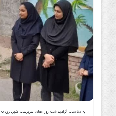
ا
ی
م
ی
ل
️به‌ مناسبت گرامیداشت روز معلم، سرپرست شهرداری به 