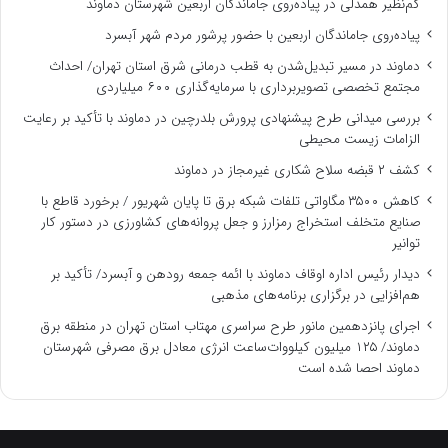
کم‌نظیر همدلی در پیاده‌روی جاماندگان اربعین شهرستان دماوند
پیاده‌روی جاماندگان اربعین با حضور پرشور مردم شهر آبسرد
دماوند در مسیر تبدیل‌شدن به قطب درمانی شرق استان تهران/ احداث
مجتمع تخصصی تصویربرداری با سرمایه‌گذاری ۶۰۰ میلیاردی
بررسی میدانی طرح پیشنهادی پرورش بلدرچین در دماوند با تأکید بر رعایت
الزامات زیست ‌محیطی
کشف ۲ قبضه سلاح شکاری غیرمجاز در دماوند
کاهش ۳۵۰۰ مگاواتی تلفات شبکه برق تا پایان شهریور / برخورد قاطع با
صنایع متخلف استخراج رمزارز و جعل پروانه‌های کشاورزی در دستور کار
توانیر
دیدار رئیس اداره اوقاف دماوند با ائمه جمعه رودهن و آبسرد/ تأکید بر
هم‌افزایی در برگزاری برنامه‌های مذهبی
اجرای پانزدهمین مانور طرح سراسری مهتاب استان تهران در منطقه برق
دماوند/ ۱۲۵ میلیون کیلووات‌ساعت انرژی معادل برق مصرفی شهرستان
دماوند احصا شده است