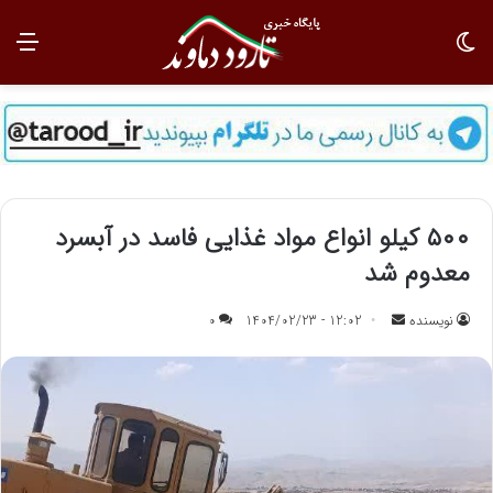
تغییر پوسته
منو
۵۰۰ کیلو انواع مواد غذایی فاسد در آبسرد
معدوم شد
نویسنده
ا
12:02 - 1404/02/23
0
ر
س
ا
ل
ب
ه