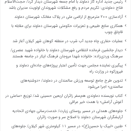
رئیس جدید اداره گاز دماوند با امام جمعه شهرستان دیدار کرد/ حجت‌الاسلام
فتاح دماوندی: تکریم مردم و رفع مشکلات شهروندان اولویت مدیران باشد
آزادسازی ۲۰۰ مترمربع از اراضی ملی در پلاک مغانک شهرستان دماوند
همکاری منابع طبیعی و تعزیرات حکومتی شهرستان دماوند برای مقابله با
قاچاق چوب
عملیات حفاری چاه جدید آب شرب در منطقه کوهان شهر کیلان آغاز شد
دیدار جانشین فرمانده انتظامی شهرستان دماوند با خانواده شهید عنصری/
سرهنگ وردی‌زاده: خانواده شهدا مروجان فرهنگ ایثار در جامعه هستند
پیگیری نماینده مجلس جهت تأمین اعتبار پروژه‌های جاده‌ای دماوند و
فیروزکوه در وزارت راه
تدوین طرح جامع توسعه ورزش سالمندان در دماوند/ «دوشنبه‌های
سالمندی» اجرا می‌شود
کتاب نویسنده دماوندی هم‌سفر زائران اربعین حسینی شد/ توزیع «ساعتی در
آغوش آرامش» با همت خیر عراقی
جلوه‌های همدلی در مسیر روستای زیارت/ خدمت‌رسانی جهادی اتحادیه
آرایشگران شهرستان دماوند با اصلاح سر و صورت زائران
طنین «لبیک یا حسین(ع)» در مسیر ۱۱ کیلومتری شهر کیلان/ جلوه‌های