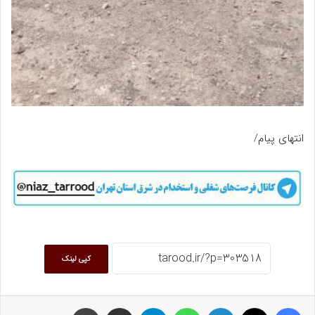
انتهای پیام/
کپی لینک
فیسبوک
ایکس
لینکداین
واتس آپ
تلگرام
اشتراک گذاری با ایمیل
چاپ