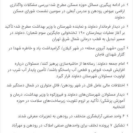
در ادامه پیگیری مسائل حوزه مسکن مطرح شد؛ بررسی مشکلات واگذاری
اراضی عیوض رودهن و مدرس آبعلی در سومین نشست شورای مسکن
دماوند
در دیدار فرماندار دماوند و نماینده شهرستان با وزیر بهداشت مطرح شد؛ تأکید
بر آغاز عملیات بیمارستان ۱۹۰ تختخوابی جایگزین سوم شعبان/ دماوند در
مسیر تبدیل به قطب درمانی شمال شرق تهران
آیین «شهید آبروی محله» در شهر کیلان/ گرامیداشت یاد و خاطره شهدا در
گلزار شهدای فاجان
امام جمعه دماوند: رسانه‌ها از حاشیه‌سازی پرهیز کنند/ مسئولان درباره
افزایش قیمت قبوض و قطعی آب پاسخگو باشند/ تأمین پایدار آب شرب در
اولویت مسئولان شهرستان دماوند قرار گیرد
اختلافات مالی عامل قتل در شهر رودهن/ قاتلِ متواری در شمال دستگیر شد
دیدار مسئولان شهرستان‌های دماوند و فیروزکوه با وزیر بهداشت، درمان و
آموزش پزشکی/ تأکید بر لزوم تقویت زیرساخت‌های سلامت در حوزه
انتخابیه
۶ واحد صنفی آرایشگری متخلف در رودهن به تعزیرات معرفی شدند
تشکیل ۷ پرونده تخلف برای واحدهای صنفی املاک در رودهن و مهرآباد