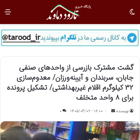
تغییر پوسته
منو
گشت مشترک بازرسی از واحدهای صنفی
جابان، سربندان و آیینه‌ورزان/ معدوم‌سازی
۳۲ کیلوگرم اقلام غیربهداشتی/ تشکیل پرونده
برای ۸ واحد متخلف
نویسنده
ا
16:00 - 1405/03/09
0
ر
س
ا