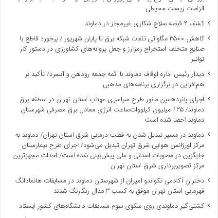
الزامات زیست ‌محیطی
کشف ۲ قبضه سلاح شکاری غیرمجاز در دماوند
کاهش ۳۵۰۰ مگاواتی تلفات شبکه برق تا پایان شهریور / برخورد قاطع با
صنایع متخلف استخراج رمزارز و جعل پروانه‌های کشاورزی در دستور کار
توانیر
دیدار رئیس اداره اوقاف دماوند با ائمه جمعه رودهن و آبسرد/ تأکید بر
هم‌افزایی در برگزاری برنامه‌های مذهبی
اجرای پانزدهمین مانور طرح سراسری مهتاب استان تهران در منطقه برق
دماوند/ ۱۲۵ میلیون کیلووات‌ساعت انرژی معادل برق مصرفی شهرستان
دماوند احصا شده است
دماوند در مسیر تبدیل شدن به قطب درمانی شرق استان تهران/ دماوند به
مرکز اورژانس هوایی شرق تهران تبدیل می‌شود/ اجرای طرح بیمارستان
جایگزین در مصوبات استانی و ملی پیش‌بینی شده است/ احداث مجهزترین
مرکز تصویربرداری شرق استان تهران
دختران آکادمی تکواندو امیران از شهرستان دماوند در مسابقات هانمادانگ
قهرمانی استان تهران موفق به کسب ۳ مدال رنگارنگ شدند
کشتی‌گیر دماوندی روی سکوی سوم مسابقات دانشگاه‌های کشور ایستاد