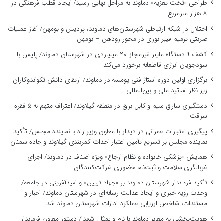
طراحی «تخت تعزیه» دماوند به مراحل نهایی رسید/ ایجاد قطب فرهنگی در
۸ هزار مترمربع
اختلال در شبکه ارتباطی شهرستان‌های دماوند، پردیس و بومهن/ آغاز عملیات
ضربتی ترمیم فیبر نوری در محور رودهن – بومهن
کشف ۹ دستگاه ماینر غیرمجاز ۲۰ میلیاردی در شهرستان دماوند/ پلیس با
سودجویان انرژی قاطعانه برخورد می‌کند
برگزاری اولین دوره استاژ فنی پومسه در دماوند/ ارتقای دانش تکواندوکاران
زیر نظر اساتید ملی و بین‌المللی
دستگیری سارق سیم و کابل برق در منطقه گیلاوند/ اعتراف متهم به ۵ فقره
سرقت
پیگیری اعتبارات عمرانی در دیدار با معاون وزیر راه با نماینده مجلس/ تأکید
نماینده مجلس بر تسریع تأمین اعتبار احداث کمربندی گیلاوند و جاده سمنان
همایش «پزشکی خانواده و نظام ارجاع» ویژه اصناف در دماوند/ اجرای
غربالگری سلامت و ثبت‌نام حضوری شرکت‌کنندگان
تأکید فرماندار شهرستان دماوند بر «جهاد تبیین» و امیدآفرینی در جامعه/
وحدت رویه خبری و ایجاد عدالت رسانه‌ای در شهرستان دماوند/ اخبار و
مستندات، شاخص ارزیابی عملکرد ادارات شهرستان دماوند شد
هویت‌بخشی به معابر دماوند با نام و تمثال شهدا/ دستور معاون فرماندار