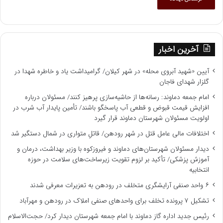
آخرین اخبار
آیین «شهید آبروی محله» در شهر کیلان/ گرامیداشت یاد و خاطره شهدا در
گلزار شهدای فاجان
امام جمعه دماوند: رسانه‌ها از حاشیه‌سازی پرهیز کنند/ مسئولان درباره
افزایش قیمت قبوض و قطعی آب پاسخگو باشند/ تأمین پایدار آب شرب در
اولویت مسئولان شهرستان دماوند قرار گیرد
اختلافات مالی عامل قتل در شهر رودهن/ قاتلِ متواری در شمال دستگیر شد
دیدار مسئولان شهرستان‌های دماوند و فیروزکوه با وزیر بهداشت، درمان و
آموزش پزشکی/ تأکید بر لزوم تقویت زیرساخت‌های سلامت در حوزه
انتخابیه
۶ واحد صنفی آرایشگری متخلف در رودهن به تعزیرات معرفی شدند
تشکیل ۷ پرونده تخلف برای واحدهای صنفی املاک در رودهن و مهرآباد
رئیس جدید اداره گاز دماوند با امام جمعه شهرستان دیدار کرد/ حجت‌الاسلام