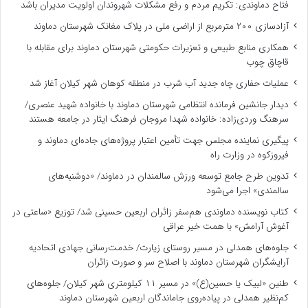
فتاح دماوندی: تکریم مردم و رفع مشکلات شهروندان اولویت مدیران باشد
آزادسازی ۲۰۰ مترمربع از اراضی ملی در پلاک مغانک شهرستان دماوند
همکاری منابع طبیعی و تعزیرات حکومتی شهرستان دماوند برای مقابله با
قاچاق چوب
عملیات حفاری چاه جدید آب شرب در منطقه کوهان شهر کیلان آغاز شد
دیدار جانشین فرمانده انتظامی شهرستان دماوند با خانواده شهید عنصری/
سرهنگ وردی‌زاده: خانواده شهدا مروجان فرهنگ ایثار در جامعه هستند
پیگیری نماینده مجلس جهت تأمین اعتبار پروژه‌های جاده‌ای دماوند و
فیروزکوه در وزارت راه
تدوین طرح جامع توسعه ورزش سالمندان در دماوند/ «دوشنبه‌های
سالمندی» اجرا می‌شود
کتاب نویسنده دماوندی هم‌سفر زائران اربعین حسینی شد/ توزیع «ساعتی در
آغوش آرامش» با همت خیر عراقی
جلوه‌های همدلی در مسیر روستای زیارت/ خدمت‌رسانی جهادی اتحادیه
آرایشگران شهرستان دماوند با اصلاح سر و صورت زائران
طنین «لبیک یا حسین(ع)» در مسیر ۱۱ کیلومتری شهر کیلان/ جلوه‌های
کم‌نظیر همدلی در پیاده‌روی جاماندگان اربعین شهرستان دماوند