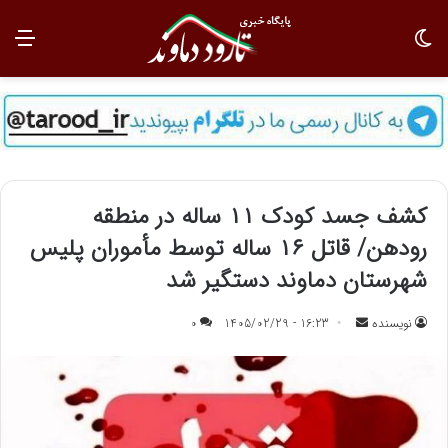
تغییر پوسته
منو
کشف جسد کودک ۱۱ ساله در منطقه
رودهن/ قاتل ۱۶ ساله توسط مأموران پلیس
شهرستان دماوند دستگیر شد
نویسنده
ا
16:23 - 1405/02/29
0
ر
س
ا
ل
ب