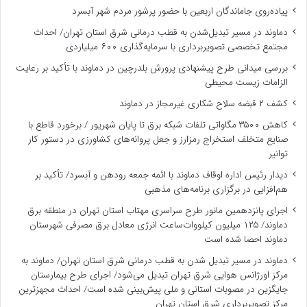
پیاده‌روی جاماندگان اربعین با حضور پرشور مردم شهر آبسرد
دماوند در مسیر تبدیل‌شدن به قطب درمانی شرق استان تهران/ احداث
مجتمع تخصصی تصویربرداری با سرمایه‌گذاری ۶۰۰ میلیاردی
بررسی میدانی طرح پیشنهادی پرورش بلدرچین در دماوند با تأکید بر رعایت
الزامات زیست ‌محیطی
کشف ۲ قبضه سلاح شکاری غیرمجاز در دماوند
کاهش ۳۵۰۰ مگاواتی تلفات شبکه برق تا پایان شهریور / برخورد قاطع با
صنایع متخلف استخراج رمزارز و جعل پروانه‌های کشاورزی در دستور کار
توانیر
دیدار رئیس اداره اوقاف دماوند با ائمه جمعه رودهن و آبسرد/ تأکید بر
هم‌افزایی در برگزاری برنامه‌های مذهبی
اجرای پانزدهمین مانور طرح سراسری مهتاب استان تهران در منطقه برق
دماوند/ ۱۲۵ میلیون کیلووات‌ساعت انرژی معادل برق مصرفی شهرستان
دماوند احصا شده است
دماوند در مسیر تبدیل شدن به قطب درمانی شرق استان تهران/ دماوند به
مرکز اورژانس هوایی شرق تهران تبدیل می‌شود/ اجرای طرح بیمارستان
جایگزین در مصوبات استانی و ملی پیش‌بینی شده است/ احداث مجهزترین
مرکز تصویربرداری شرق استان تهران