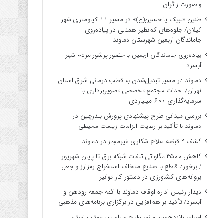
و صورت زائران
طنین «لبیک یا حسین(ع)» در مسیر ۱۱ کیلومتری شهر
کیلان/ جلوه‌های کم‌نظیر همدلی در پیاده‌روی
جاماندگان اربعین شهرستان دماوند
پیاده‌روی جاماندگان اربعین با حضور پرشور مردم شهر
آبسرد
دماوند در مسیر تبدیل‌شدن به قطب درمانی شرق استان
تهران/ احداث مجتمع تخصصی تصویربرداری با
سرمایه‌گذاری ۶۰۰ میلیاردی
بررسی میدانی طرح پیشنهادی پرورش بلدرچین در
دماوند با تأکید بر رعایت الزامات زیست ‌محیطی
کشف ۲ قبضه سلاح شکاری غیرمجاز در دماوند
کاهش ۳۵۰۰ مگاواتی تلفات شبکه برق تا پایان شهریور
/ برخورد قاطع با صنایع متخلف استخراج رمزارز و جعل
پروانه‌های کشاورزی در دستور کار توانیر
دیدار رئیس اداره اوقاف دماوند با ائمه جمعه رودهن و
آبسرد/ تأکید بر هم‌افزایی در برگزاری برنامه‌های مذهبی
اجرای پانزدهمین مانور طرح سراسری مهتاب استان