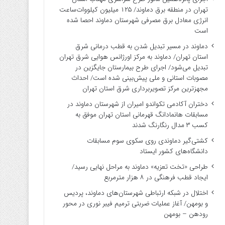
تهران در منطقه برق دماوند/ ۱۲۵ میلیون کیلووات‌ساعت
انرژی معادل برق مصرفی شهرستان دماوند احصا شده
است
دماوند در مسیر تبدیل شدن به قطب درمانی شرق
استان تهران/ دماوند به مرکز اورژانس هوایی شرق تهران
تبدیل می‌شود/ اجرای طرح بیمارستان جایگزین در
مصوبات استانی و ملی پیش‌بینی شده است/ احداث
مجهزترین مرکز تصویربرداری شرق استان تهران
دختران آکادمی تکواندو امیران از شهرستان دماوند در
مسابقات هانمادانگ قهرمانی استان تهران موفق به
کسب ۳ مدال رنگارنگ شدند
کشتی‌گیر دماوندی روی سکوی سوم مسابقات
دانشگاه‌های کشور ایستاد
طراحی «تخت تعزیه» دماوند به مراحل نهایی رسید/
ایجاد قطب فرهنگی در ۸ هزار مترمربع
اختلال در شبکه ارتباطی شهرستان‌های دماوند، پردیس
و بومهن/ آغاز عملیات ضربتی ترمیم فیبر نوری در محور
رودهن – بومهن