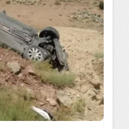
ا
ی
م
ی
ل