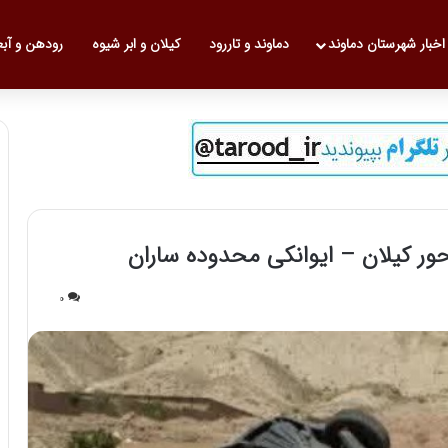
 نخست
اخبار شهرستان دماوند
دماوند و تاررود
کیلان و ابر شیوه
رودهن و آب
حور کیلان – ایوانکی محدوده ساران
0