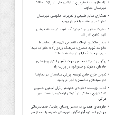
آزادسازی ۲۰۰ مترمربع از اراضی ملی در پلاک مغانک
شهرستان دماوند
همکاری منابع طبیعی و تعزیرات حکومتی شهرستان
دماوند برای مقابله با قاچاق چوب
عملیات حفاری چاه جدید آب شرب در منطقه کوهان
شهر کیلان آغاز شد
دیدار جانشین فرمانده انتظامی شهرستان دماوند با
خانواده شهید عنصری/ سرهنگ وردی‌زاده: خانواده شهدا
مروجان فرهنگ ایثار در جامعه هستند
پیگیری نماینده مجلس جهت تأمین اعتبار پروژه‌های
جاده‌ای دماوند و فیروزکوه در وزارت راه
تدوین طرح جامع توسعه ورزش سالمندان در دماوند/
«دوشنبه‌های سالمندی» اجرا می‌شود
کتاب نویسنده دماوندی هم‌سفر زائران اربعین حسینی
شد/ توزیع «ساعتی در آغوش آرامش» با همت خیر
عراقی
جلوه‌های همدلی در مسیر روستای زیارت/ خدمت‌رسانی
جهادی اتحادیه آرایشگران شهرستان دماوند با اصلاح سر