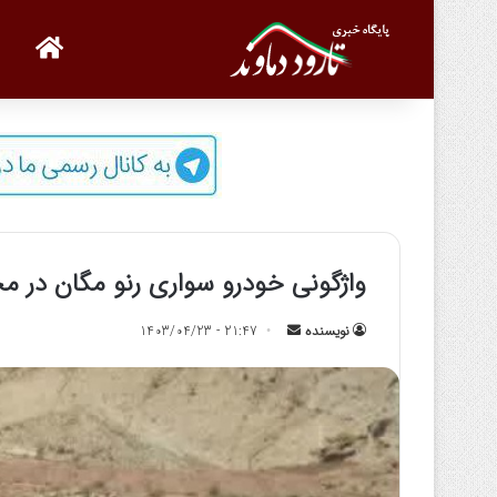
صفحه
واژگونی خودرو سواری رنو مگان در م
نویسنده
ا
21:47 - 1403/04/23
ر
س
ا
ل
ب
ه