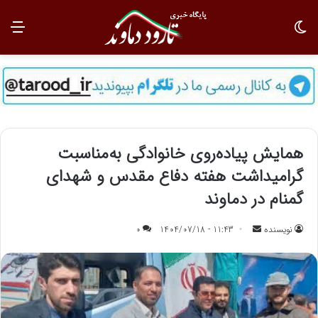
تغییر پوسته
منو
همایش پیاده‌روی خانوادگی به‌مناسبت
گرامیداشت هفته دفاع مقدس و شهدای
گمنام در دماوند
نویسنده
ا
11:43 - 1404/07/18
0
ر
س
ا
ل
ب