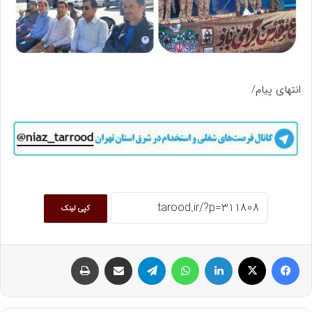
انتهای پیام/
کپی لینک
فیسبوک
ایکس
لینکداین
واتس آپ
تلگرام
اشتراک گذاری با ایمیل
چاپ