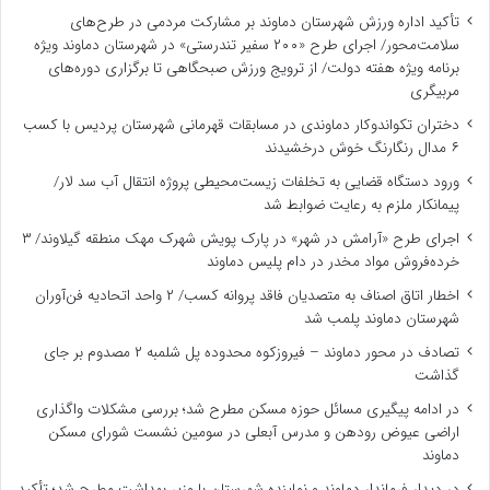
تأکید اداره ورزش شهرستان دماوند بر مشارکت مردمی در طرح‌های
سلامت‌محور/ اجرای طرح «۲۰۰ سفیر تندرستی» در شهرستان دماوند ویژه
برنامه‌ ویژه هفته دولت/ از ترویج ورزش صبحگاهی تا برگزاری دوره‌های
مربیگری
دختران تکواندوکار دماوندی در مسابقات قهرمانی شهرستان پردیس با کسب
۶ مدال رنگارنگ خوش درخشیدند
ورود دستگاه قضایی به تخلفات زیست‌محیطی پروژه انتقال آب سد لار/
پیمانکار ملزم به رعایت ضوابط شد
اجرای طرح «آرامش در شهر» در پارک پویش شهرک مهک منطقه گیلاوند/ ۳
خرده‌فروش مواد مخدر در دام پلیس دماوند
اخطار اتاق اصناف به متصدیان فاقد پروانه کسب/ ۲ واحد اتحادیه فن‌آوران
شهرستان دماوند پلمب شد
تصادف در محور دماوند – فیروزکوه محدوده پل شلمبه ۲ مصدوم بر جای
گذاشت
در ادامه پیگیری مسائل حوزه مسکن مطرح شد؛ بررسی مشکلات واگذاری
اراضی عیوض رودهن و مدرس آبعلی در سومین نشست شورای مسکن
دماوند
در دیدار فرماندار دماوند و نماینده شهرستان با وزیر بهداشت مطرح شد؛ تأکید