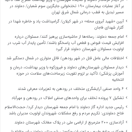
بر آغاز عملیات بیمارستان ۱۹۰ تختخوابی جایگزین سوم شعبان/ دماوند در
مسیر تبدیل به قطب درمانی شمال شرق تهران
آیین «شهید آبروی محله» در شهر کیلان/ گرامیداشت یاد و خاطره شهدا در
گلزار شهدای فاجان
امام جمعه دماوند: رسانه‌ها از حاشیه‌سازی پرهیز کنند/ مسئولان درباره
افزایش قیمت قبوض و قطعی آب پاسخگو باشند/ تأمین پایدار آب شرب در
اولویت مسئولان شهرستان دماوند قرار گیرد
اختلافات مالی عامل قتل در شهر رودهن/ قاتلِ متواری در شمال دستگیر شد
دیدار مسئولان شهرستان‌های دماوند و فیروزکوه با وزیر بهداشت، درمان و
آموزش پزشکی/ تأکید بر لزوم تقویت زیرساخت‌های سلامت در حوزه
انتخابیه
۶ واحد صنفی آرایشگری متخلف در رودهن به تعزیرات معرفی شدند
تشکیل ۷ پرونده تخلف برای واحدهای صنفی املاک در رودهن و مهرآباد
رئیس جدید اداره گاز دماوند با امام جمعه شهرستان دیدار کرد/ حجت‌الاسلام
فتاح دماوندی: تکریم مردم و رفع مشکلات شهروندان اولویت مدیران باشد
آزادسازی ۲۰۰ مترمربع از اراضی ملی در پلاک مغانک شهرستان دماوند
همکاری منابع طبیعی و تعزیرات حکومتی شهرستان دماوند برای مقابله با