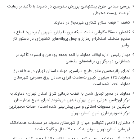
بررسی میدانی طرح پیشنهادی پرورش بلدرچین در دماوند با تأکید بر رعایت
الزامات زیست ‌محیطی
کشف ۲ قبضه سلاح شکاری غیرمجاز در دماوند
کاهش ۳۵۰۰ مگاواتی تلفات شبکه برق تا پایان شهریور / برخورد قاطع با
صنایع متخلف استخراج رمزارز و جعل پروانه‌های کشاورزی در دستور کار
توانیر
دیدار رئیس اداره اوقاف دماوند با ائمه جمعه رودهن و آبسرد/ تأکید بر
هم‌افزایی در برگزاری برنامه‌های مذهبی
اجرای پانزدهمین مانور طرح سراسری مهتاب استان تهران در منطقه برق
دماوند/ ۱۲۵ میلیون کیلووات‌ساعت انرژی معادل برق مصرفی شهرستان
دماوند احصا شده است
دماوند در مسیر تبدیل شدن به قطب درمانی شرق استان تهران/ دماوند به
مرکز اورژانس هوایی شرق تهران تبدیل می‌شود/ اجرای طرح بیمارستان
جایگزین در مصوبات استانی و ملی پیش‌بینی شده است/ احداث مجهزترین
مرکز تصویربرداری شرق استان تهران
دختران آکادمی تکواندو امیران از شهرستان دماوند در مسابقات هانمادانگ
قهرمانی استان تهران موفق به کسب ۳ مدال رنگارنگ شدند
کشتی‌گیر دماوندی روی سکوی سوم مسابقات دانشگاه‌های کشور ایستاد