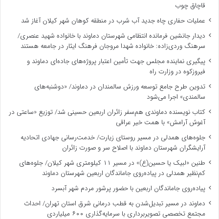
قاچاق چوب
عملیات حفاری چاه جدید آب شرب در منطقه کوهان شهر کیلان آغاز شد
دیدار جانشین فرمانده انتظامی شهرستان دماوند با خانواده شهید عنصری/
سرهنگ وردی‌زاده: خانواده شهدا مروجان فرهنگ ایثار در جامعه هستند
پیگیری نماینده مجلس جهت تأمین اعتبار پروژه‌های جاده‌ای دماوند و
فیروزکوه در وزارت راه
تدوین طرح جامع توسعه ورزش سالمندان در دماوند/ «دوشنبه‌های
سالمندی» اجرا می‌شود
کتاب نویسنده دماوندی هم‌سفر زائران اربعین حسینی شد/ توزیع «ساعتی در
آغوش آرامش» با همت خیر عراقی
جلوه‌های همدلی در مسیر روستای زیارت/ خدمت‌رسانی جهادی اتحادیه
آرایشگران شهرستان دماوند با اصلاح سر و صورت زائران
طنین «لبیک یا حسین(ع)» در مسیر ۱۱ کیلومتری شهر کیلان/ جلوه‌های
کم‌نظیر همدلی در پیاده‌روی جاماندگان اربعین شهرستان دماوند
پیاده‌روی جاماندگان اربعین با حضور پرشور مردم شهر آبسرد
دماوند در مسیر تبدیل‌شدن به قطب درمانی شرق استان تهران/ احداث
مجتمع تخصصی تصویربرداری با سرمایه‌گذاری ۶۰۰ میلیاردی