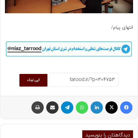
انتهای پیام/
کپی لینک
فیسبوک
ایکس
لینکداین
واتس آپ
تلگرام
اشتراک گذاری با ایمیل
چاپ
دیدگاهتان را بنویسید