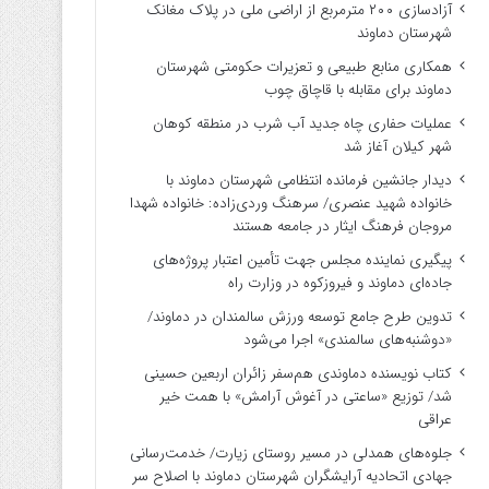
آزادسازی ۲۰۰ مترمربع از اراضی ملی در پلاک مغانک
شهرستان دماوند
همکاری منابع طبیعی و تعزیرات حکومتی شهرستان
دماوند برای مقابله با قاچاق چوب
عملیات حفاری چاه جدید آب شرب در منطقه کوهان
شهر کیلان آغاز شد
دیدار جانشین فرمانده انتظامی شهرستان دماوند با
خانواده شهید عنصری/ سرهنگ وردی‌زاده: خانواده شهدا
مروجان فرهنگ ایثار در جامعه هستند
پیگیری نماینده مجلس جهت تأمین اعتبار پروژه‌های
جاده‌ای دماوند و فیروزکوه در وزارت راه
تدوین طرح جامع توسعه ورزش سالمندان در دماوند/
«دوشنبه‌های سالمندی» اجرا می‌شود
کتاب نویسنده دماوندی هم‌سفر زائران اربعین حسینی
شد/ توزیع «ساعتی در آغوش آرامش» با همت خیر
عراقی
جلوه‌های همدلی در مسیر روستای زیارت/ خدمت‌رسانی
جهادی اتحادیه آرایشگران شهرستان دماوند با اصلاح سر