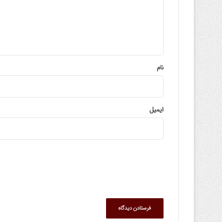
گ
ا
ه
*
نام
ایمیل