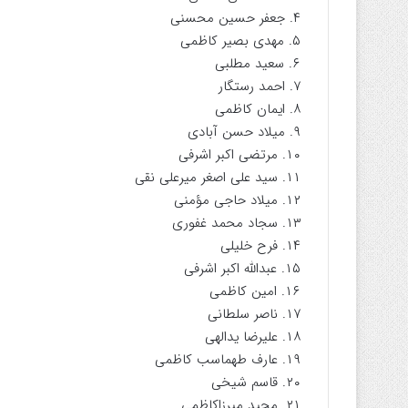
۴. جعفر حسین محسنی
ا
۵. مهدی بصیر کاظمی
ی
م
۶. سعید مطلبی
ی
۷. احمد رستگار
ل
۸. ایمان کاظمی
۹. میلاد حسن آبادی
۱۰. مرتضی اکبر اشرفی
۱۱. سید علی اصغر میرعلی نقی
۱۲‌. میلاد حاجی مؤمنی
۱۳. سجاد محمد غفوری
۱۴. فرح خلیلی
۱۵. عبدالله اکبر اشرفی
۱۶. امین کاظمی
۱۷. ناصر سلطانی
۱۸. علیرضا یدالهی
۱۹. عارف طهماسب کاظمی
۲۰. قاسم شیخی
۲۱. مجید میرزاکاظمی