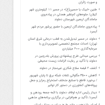
و صورت زائران
طنین «لبیک یا حسین(ع)» در مسیر ۱۱ کیلومتری شهر
کیلان/ جلوه‌های کم‌نظیر همدلی در پیاده‌روی
جاماندگان اربعین شهرستان دماوند
پیاده‌روی جاماندگان اربعین با حضور پرشور مردم شهر
آبسرد
دماوند در مسیر تبدیل‌شدن به قطب درمانی شرق استان
تهران/ احداث مجتمع تخصصی تصویربرداری با
سرمایه‌گذاری ۶۰۰ میلیاردی
بررسی میدانی طرح پیشنهادی پرورش بلدرچین در
دماوند با تأکید بر رعایت الزامات زیست ‌محیطی
کشف ۲ قبضه سلاح شکاری غیرمجاز در دماوند
کاهش ۳۵۰۰ مگاواتی تلفات شبکه برق تا پایان شهریور
/ برخورد قاطع با صنایع متخلف استخراج رمزارز و جعل
پروانه‌های کشاورزی در دستور کار توانیر
دیدار رئیس اداره اوقاف دماوند با ائمه جمعه رودهن و
آبسرد/ تأکید بر هم‌افزایی در برگزاری برنامه‌های مذهبی
اجرای پانزدهمین مانور طرح سراسری مهتاب استان