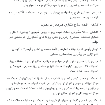
دماوند در مسیر تبدیل‌شدن به قطب درمانی شرق استان تهران/ احداث
مجتمع تخصصی تصویربرداری با سرمایه‌گذاری ۶۰۰ میلیاردی
بررسی میدانی طرح پیشنهادی پرورش بلدرچین در دماوند با تأکید بر رعایت
الزامات زیست ‌محیطی
کشف ۲ قبضه سلاح شکاری غیرمجاز در دماوند
کاهش ۳۵۰۰ مگاواتی تلفات شبکه برق تا پایان شهریور / برخورد قاطع با
صنایع متخلف استخراج رمزارز و جعل پروانه‌های کشاورزی در دستور کار
توانیر
دیدار رئیس اداره اوقاف دماوند با ائمه جمعه رودهن و آبسرد/ تأکید بر
هم‌افزایی در برگزاری برنامه‌های مذهبی
اجرای پانزدهمین مانور طرح سراسری مهتاب استان تهران در منطقه برق
دماوند/ ۱۲۵ میلیون کیلووات‌ساعت انرژی معادل برق مصرفی شهرستان
دماوند احصا شده است
دماوند در مسیر تبدیل شدن به قطب درمانی شرق استان تهران/ دماوند به
مرکز اورژانس هوایی شرق تهران تبدیل می‌شود/ اجرای طرح بیمارستان
جایگزین در مصوبات استانی و ملی پیش‌بینی شده است/ احداث مجهزترین
مرکز تصویربرداری شرق استان تهران
دختران آکادمی تکواندو امیران از شهرستان دماوند در مسابقات هانمادانگ