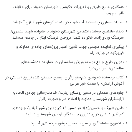
همکاری منابع طبیعی و تعزیرات حکومتی شهرستان دماوند برای مقابله با
قاچاق چوب
عملیات حفاری چاه جدید آب شرب در منطقه کوهان شهر کیلان آغاز شد
دیدار جانشین فرمانده انتظامی شهرستان دماوند با خانواده شهید عنصری/
سرهنگ وردی‌زاده: خانواده شهدا مروجان فرهنگ ایثار در جامعه هستند
پیگیری نماینده مجلس جهت تأمین اعتبار پروژه‌های جاده‌ای دماوند و
فیروزکوه در وزارت راه
تدوین طرح جامع توسعه ورزش سالمندان در دماوند/ «دوشنبه‌های
سالمندی» اجرا می‌شود
کتاب نویسنده دماوندی هم‌سفر زائران اربعین حسینی شد/ توزیع «ساعتی در
آغوش آرامش» با همت خیر عراقی
جلوه‌های همدلی در مسیر روستای زیارت/ خدمت‌رسانی جهادی اتحادیه
آرایشگران شهرستان دماوند با اصلاح سر و صورت زائران
طنین «لبیک یا حسین(ع)» در مسیر ۱۱ کیلومتری شهر کیلان/ جلوه‌های
کم‌نظیر همدلی در پیاده‌روی جاماندگان اربعین شهرستان دماوند
پیاده‌روی جاماندگان اربعین با حضور پرشور مردم شهر آبسرد