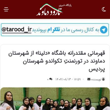
تغییر پوسته
منو
قهرمانی مقتدرانه باشگاه «دلینا» از شهرستان
دماوند در تورنمنتِ تکواندو شهرستان
پردیس
نویسنده
ا
16:59 - 1404/08/13
0
ر
س
ا
ل
ب