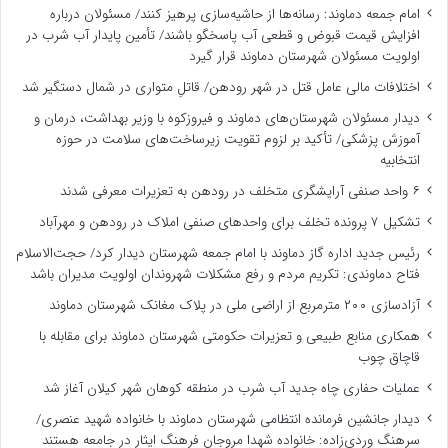
امام جمعه دماوند: رسانه‌ها از حاشیه‌سازی پرهیز کنند/ مسئولان درباره
افزایش قیمت قبوض و قطعی آب پاسخگو باشند/ تأمین پایدار آب شرب در
اولویت مسئولان شهرستان دماوند قرار گیرد
اختلافات مالی عامل قتل در شهر رودهن/ قاتلِ متواری در شمال دستگیر شد
دیدار مسئولان شهرستان‌های دماوند و فیروزکوه با وزیر بهداشت، درمان و
آموزش پزشکی/ تأکید بر لزوم تقویت زیرساخت‌های سلامت در حوزه
انتخابیه
۶ واحد صنفی آرایشگری متخلف در رودهن به تعزیرات معرفی شدند
تشکیل ۷ پرونده تخلف برای واحدهای صنفی املاک در رودهن و مهرآباد
رئیس جدید اداره گاز دماوند با امام جمعه شهرستان دیدار کرد/ حجت‌الاسلام
فتاح دماوندی: تکریم مردم و رفع مشکلات شهروندان اولویت مدیران باشد
آزادسازی ۲۰۰ مترمربع از اراضی ملی در پلاک مغانک شهرستان دماوند
همکاری منابع طبیعی و تعزیرات حکومتی شهرستان دماوند برای مقابله با
قاچاق چوب
عملیات حفاری چاه جدید آب شرب در منطقه کوهان شهر کیلان آغاز شد
دیدار جانشین فرمانده انتظامی شهرستان دماوند با خانواده شهید عنصری/
سرهنگ وردی‌زاده: خانواده شهدا مروجان فرهنگ ایثار در جامعه هستند