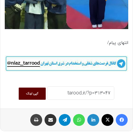
انتهای پیام/
کپی لینک
فیسبوک
ایکس
لینکداین
واتس آپ
تلگرام
اشتراک گذاری با ایمیل
چاپ