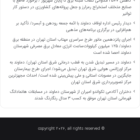
کاهش ۳۵۰۰ مگاواتی تلفات شبکه برق تا پایان شهریور / برخورد قاطع با
صنایع متخلف استخراج رمزارز و جعل پروانه‌های کشاورزی در دستور کار
توانیر
دیدار رئیس اداره اوقاف دماوند با ائمه جمعه رودهن و آبسرد/ تأکید بر
هم‌افزایی در برگزاری برنامه‌های مذهبی
اجرای پانزدهمین مانور طرح سراسری مهتاب استان تهران در منطقه برق
دماوند/ ۱۲۵ میلیون کیلووات‌ساعت انرژی معادل برق مصرفی شهرستان
دماوند احصا شده است
دماوند در مسیر تبدیل شدن به قطب درمانی شرق استان تهران/ دماوند به
مرکز اورژانس هوایی شرق تهران تبدیل می‌شود/ اجرای طرح بیمارستان
جایگزین در مصوبات استانی و ملی پیش‌بینی شده است/ احداث مجهزترین
مرکز تصویربرداری شرق استان تهران
دختران آکادمی تکواندو امیران از شهرستان دماوند در مسابقات هانمادانگ
قهرمانی استان تهران موفق به کسب ۳ مدال رنگارنگ شدند
© copyright 2026, all rights reserved