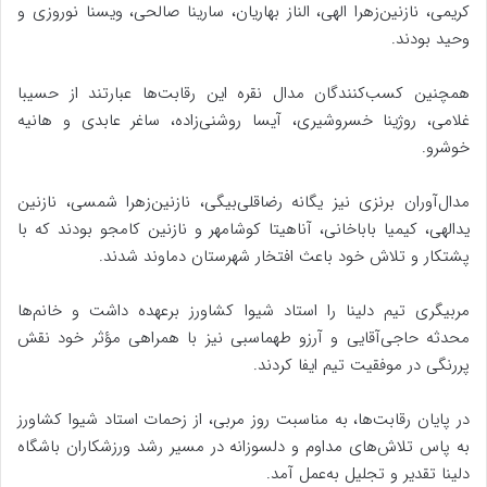
کریمی، نازنین‌زهرا الهی، الناز بهاریان، سارینا صالحی، ویسنا نوروزی و
وحید بودند.
همچنین کسب‌کنندگان مدال نقره این رقابت‌ها عبارتند از حسیبا
غلامی، روژینا خسروشیری، آیسا روشنی‌زاده، ساغر عابدی و هانیه
خوشرو.
مدال‌آوران برنزی نیز یگانه رضاقلی‌بیگی، نازنین‌زهرا شمسی، نازنین
یدالهی، کیمیا باباخانی، آناهیتا کوشامهر و نازنین کامجو بودند که با
پشتکار و تلاش خود باعث افتخار شهرستان دماوند شدند.
مربیگری تیم دلینا را استاد شیوا کشاورز برعهده داشت و خانم‌ها
محدثه حاجی‌آقایی و آرزو طهماسبی نیز با همراهی مؤثر خود نقش
پررنگی در موفقیت تیم ایفا کردند.
در پایان رقابت‌ها، به مناسبت روز مربی، از زحمات استاد شیوا کشاورز
به پاس تلاش‌های مداوم و دلسوزانه در مسیر رشد ورزشکاران باشگاه
دلینا تقدیر و تجلیل به‌عمل آمد.