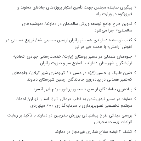
پیگیری نماینده مجلس جهت تأمین اعتبار پروژه‌های جاده‌ای دماوند و
فیروزکوه در وزارت راه
تدوین طرح جامع توسعه ورزش سالمندان در دماوند/ «دوشنبه‌های
سالمندی» اجرا می‌شود
کتاب نویسنده دماوندی هم‌سفر زائران اربعین حسینی شد/ توزیع «ساعتی در
آغوش آرامش» با همت خیر عراقی
جلوه‌های همدلی در مسیر روستای زیارت/ خدمت‌رسانی جهادی اتحادیه
آرایشگران شهرستان دماوند با اصلاح سر و صورت زائران
طنین «لبیک یا حسین(ع)» در مسیر ۱۱ کیلومتری شهر کیلان/ جلوه‌های
کم‌نظیر همدلی در پیاده‌روی جاماندگان اربعین شهرستان دماوند
پیاده‌روی جاماندگان اربعین با حضور پرشور مردم شهر آبسرد
دماوند در مسیر تبدیل‌شدن به قطب درمانی شرق استان تهران/ احداث
مجتمع تخصصی تصویربرداری با سرمایه‌گذاری ۶۰۰ میلیاردی
بررسی میدانی طرح پیشنهادی پرورش بلدرچین در دماوند با تأکید بر رعایت
الزامات زیست ‌محیطی
کشف ۲ قبضه سلاح شکاری غیرمجاز در دماوند