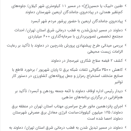
طنین «لبیک یا حسین(ع)» در مسیر ۱۱ کیلومتری شهر کیلان/ جلوه‌های
کم‌نظیر همدلی در پیاده‌روی جاماندگان اربعین شهرستان دماوند
پیاده‌روی جاماندگان اربعین با حضور پرشور مردم شهر آبسرد
دماوند در مسیر تبدیل‌شدن به قطب درمانی شرق استان تهران/ احداث
مجتمع تخصصی تصویربرداری با سرمایه‌گذاری ۶۰۰ میلیاردی
بررسی میدانی طرح پیشنهادی پرورش بلدرچین در دماوند با تأکید بر رعایت
الزامات زیست ‌محیطی
کشف ۲ قبضه سلاح شکاری غیرمجاز در دماوند
کاهش ۳۵۰۰ مگاواتی تلفات شبکه برق تا پایان شهریور / برخورد قاطع با
صنایع متخلف استخراج رمزارز و جعل پروانه‌های کشاورزی در دستور کار
توانیر
دیدار رئیس اداره اوقاف دماوند با ائمه جمعه رودهن و آبسرد/ تأکید بر
هم‌افزایی در برگزاری برنامه‌های مذهبی
اجرای پانزدهمین مانور طرح سراسری مهتاب استان تهران در منطقه برق
دماوند/ ۱۲۵ میلیون کیلووات‌ساعت انرژی معادل برق مصرفی شهرستان
دماوند احصا شده است
دماوند در مسیر تبدیل شدن به قطب درمانی شرق استان تهران/ دماوند به