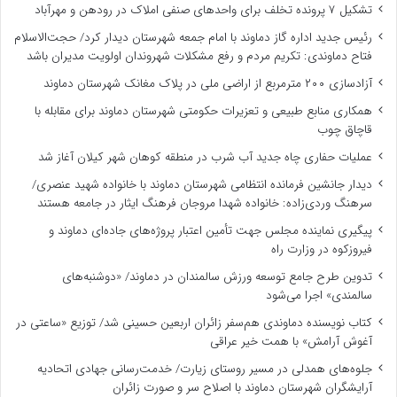
تشکیل ۷ پرونده تخلف برای واحدهای صنفی املاک در رودهن و مهرآباد
رئیس جدید اداره گاز دماوند با امام جمعه شهرستان دیدار کرد/ حجت‌الاسلام
فتاح دماوندی: تکریم مردم و رفع مشکلات شهروندان اولویت مدیران باشد
آزادسازی ۲۰۰ مترمربع از اراضی ملی در پلاک مغانک شهرستان دماوند
همکاری منابع طبیعی و تعزیرات حکومتی شهرستان دماوند برای مقابله با
قاچاق چوب
عملیات حفاری چاه جدید آب شرب در منطقه کوهان شهر کیلان آغاز شد
دیدار جانشین فرمانده انتظامی شهرستان دماوند با خانواده شهید عنصری/
سرهنگ وردی‌زاده: خانواده شهدا مروجان فرهنگ ایثار در جامعه هستند
پیگیری نماینده مجلس جهت تأمین اعتبار پروژه‌های جاده‌ای دماوند و
فیروزکوه در وزارت راه
تدوین طرح جامع توسعه ورزش سالمندان در دماوند/ «دوشنبه‌های
سالمندی» اجرا می‌شود
کتاب نویسنده دماوندی هم‌سفر زائران اربعین حسینی شد/ توزیع «ساعتی در
آغوش آرامش» با همت خیر عراقی
جلوه‌های همدلی در مسیر روستای زیارت/ خدمت‌رسانی جهادی اتحادیه
آرایشگران شهرستان دماوند با اصلاح سر و صورت زائران