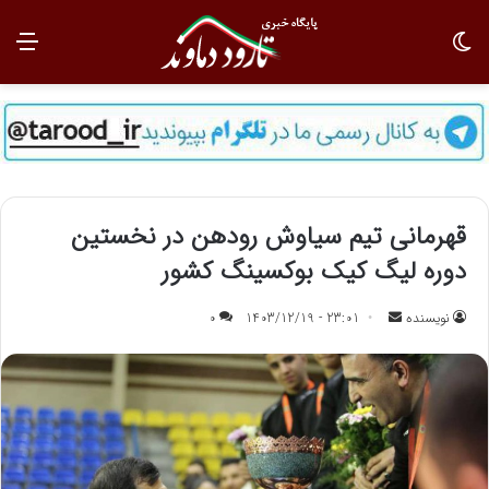
تغییر پوسته
منو
قهرمانی تیم سیاوش رودهن در نخستین
دوره لیگ کیک بوکسینگ کشور
نویسنده
ا
23:01 - 1403/12/19
0
ر
س
ا
ل
ب
ه