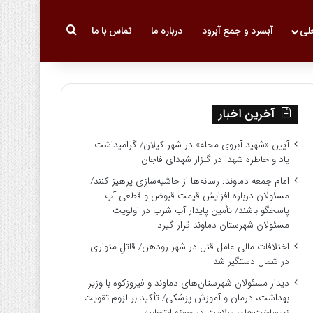
جستجو برای
علی
آبسرد و جمع آبرود
درباره ما
تماس با ما
آخرین اخبار
آیین «شهید آبروی محله» در شهر کیلان/ گرامیداشت
یاد و خاطره شهدا در گلزار شهدای فاجان
امام جمعه دماوند: رسانه‌ها از حاشیه‌سازی پرهیز کنند/
مسئولان درباره افزایش قیمت قبوض و قطعی آب
پاسخگو باشند/ تأمین پایدار آب شرب در اولویت
مسئولان شهرستان دماوند قرار گیرد
اختلافات مالی عامل قتل در شهر رودهن/ قاتلِ متواری
در شمال دستگیر شد
دیدار مسئولان شهرستان‌های دماوند و فیروزکوه با وزیر
بهداشت، درمان و آموزش پزشکی/ تأکید بر لزوم تقویت
زیرساخت‌های سلامت در حوزه انتخابیه