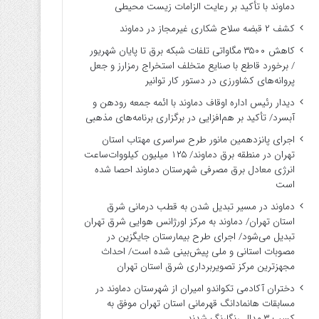
دماوند با تأکید بر رعایت الزامات زیست ‌محیطی
کشف ۲ قبضه سلاح شکاری غیرمجاز در دماوند
کاهش ۳۵۰۰ مگاواتی تلفات شبکه برق تا پایان شهریور
/ برخورد قاطع با صنایع متخلف استخراج رمزارز و جعل
پروانه‌های کشاورزی در دستور کار توانیر
دیدار رئیس اداره اوقاف دماوند با ائمه جمعه رودهن و
آبسرد/ تأکید بر هم‌افزایی در برگزاری برنامه‌های مذهبی
اجرای پانزدهمین مانور طرح سراسری مهتاب استان
تهران در منطقه برق دماوند/ ۱۲۵ میلیون کیلووات‌ساعت
انرژی معادل برق مصرفی شهرستان دماوند احصا شده
است
دماوند در مسیر تبدیل شدن به قطب درمانی شرق
استان تهران/ دماوند به مرکز اورژانس هوایی شرق تهران
تبدیل می‌شود/ اجرای طرح بیمارستان جایگزین در
مصوبات استانی و ملی پیش‌بینی شده است/ احداث
مجهزترین مرکز تصویربرداری شرق استان تهران
دختران آکادمی تکواندو امیران از شهرستان دماوند در
مسابقات هانمادانگ قهرمانی استان تهران موفق به
کسب ۳ مدال رنگارنگ شدند