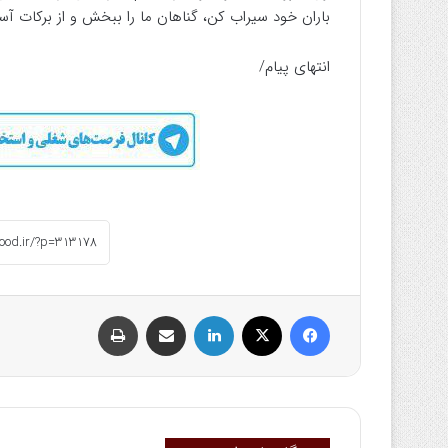
باران خود سیراب کن، گناهان ما را ببخش و از برکات آسم
انتهای پیام/
فیسبوک
ایکس
لینکداین
اشتراک گذاری با ایمیل
چاپ