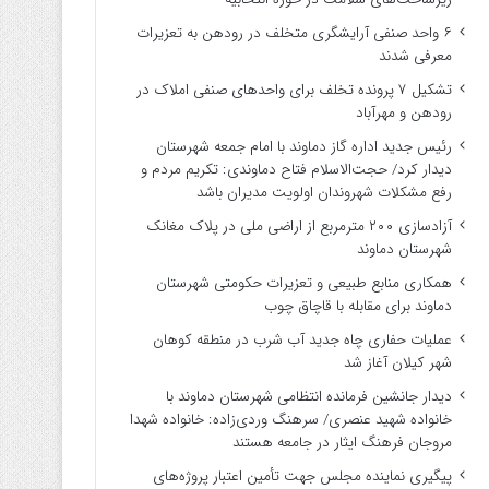
۶ واحد صنفی آرایشگری متخلف در رودهن به تعزیرات
معرفی شدند
تشکیل ۷ پرونده تخلف برای واحدهای صنفی املاک در
رودهن و مهرآباد
رئیس جدید اداره گاز دماوند با امام جمعه شهرستان
دیدار کرد/ حجت‌الاسلام فتاح دماوندی: تکریم مردم و
رفع مشکلات شهروندان اولویت مدیران باشد
آزادسازی ۲۰۰ مترمربع از اراضی ملی در پلاک مغانک
شهرستان دماوند
همکاری منابع طبیعی و تعزیرات حکومتی شهرستان
دماوند برای مقابله با قاچاق چوب
عملیات حفاری چاه جدید آب شرب در منطقه کوهان
شهر کیلان آغاز شد
دیدار جانشین فرمانده انتظامی شهرستان دماوند با
خانواده شهید عنصری/ سرهنگ وردی‌زاده: خانواده شهدا
مروجان فرهنگ ایثار در جامعه هستند
پیگیری نماینده مجلس جهت تأمین اعتبار پروژه‌های