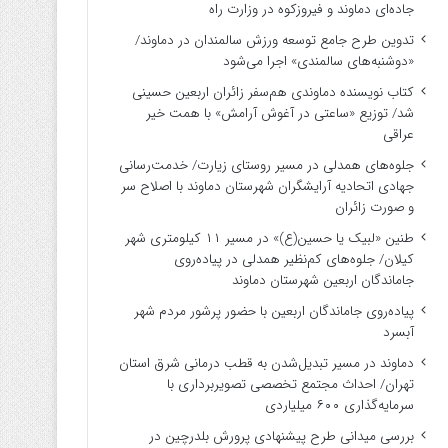
جاده‌ای دماوند و فیروزکوه در وزارت راه
تدوین طرح جامع توسعه ورزش سالمندان در دماوند/
«دوشنبه‌های سالمندی» اجرا می‌شود
کتاب نویسنده دماوندی هم‌سفر زائران اربعین حسینی
شد/ توزیع «ساعتی در آغوش آرامش» با همت خیر
عراقی
جلوه‌های همدلی در مسیر روستای زیارت/ خدمت‌رسانی
جهادی اتحادیه آرایشگران شهرستان دماوند با اصلاح سر
و صورت زائران
طنین «لبیک یا حسین(ع)» در مسیر ۱۱ کیلومتری شهر
کیلان/ جلوه‌های کم‌نظیر همدلی در پیاده‌روی
جاماندگان اربعین شهرستان دماوند
پیاده‌روی جاماندگان اربعین با حضور پرشور مردم شهر
آبسرد
دماوند در مسیر تبدیل‌شدن به قطب درمانی شرق استان
تهران/ احداث مجتمع تخصصی تصویربرداری با
سرمایه‌گذاری ۶۰۰ میلیاردی
بررسی میدانی طرح پیشنهادی پرورش بلدرچین در