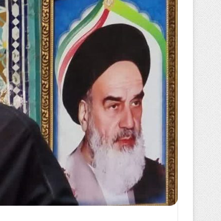
ل
ب
ه
ا
ی
م
ی
ل