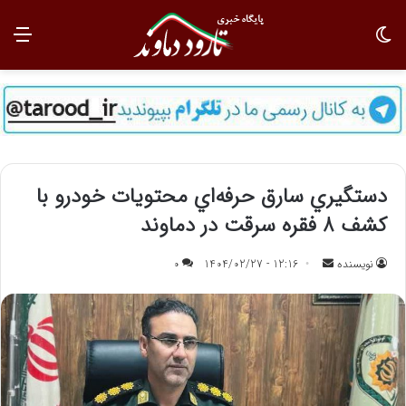
تغییر پوسته
منو
دستگيري سارق حرفه‌اي محتويات خودرو با
کشف 8 فقره سرقت در دماوند
نویسنده
ا
12:16 - 1404/02/27
0
ر
س
ا
ل
ب
ه