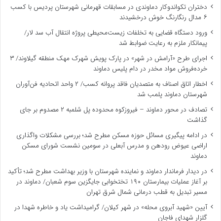
دختران تکواندوکار دماوندی در مسابقات قهرمانی شهرستان پردیس با کسب
۶ مدال رنگارنگ خوش درخشیدند
ورود دستگاه قضایی به تخلفات زیست‌محیطی پروژه انتقال آب سد لار/
پیمانکار ملزم به رعایت ضوابط شد
اجرای طرح «آرامش در شهر» در پارک پویش شهرک مهک منطقه گیلاوند/ ۳
خرده‌فروش مواد مخدر در دام پلیس دماوند
اخطار اتاق اصناف به متصدیان فاقد پروانه کسب/ ۲ واحد اتحادیه فن‌آوران
شهرستان دماوند پلمب شد
تصادف در محور دماوند – فیروزکوه محدوده پل شلمبه ۲ مصدوم بر جای
گذاشت
در ادامه پیگیری مسائل حوزه مسکن مطرح شد؛ بررسی مشکلات واگذاری
اراضی عیوض رودهن و مدرس آبعلی در سومین نشست شورای مسکن
دماوند
در دیدار فرماندار دماوند و نماینده شهرستان با وزیر بهداشت مطرح شد؛ تأکید
بر آغاز عملیات بیمارستان ۱۹۰ تختخوابی جایگزین سوم شعبان/ دماوند در
مسیر تبدیل به قطب درمانی شمال شرق تهران
آیین «شهید آبروی محله» در شهر کیلان/ گرامیداشت یاد و خاطره شهدا در
گلزار شهدای فاجان