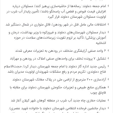
امام جمعه دماوند: رسانه‌ها از حاشیه‌سازی پرهیز کنند/ مسئولان درباره
افزایش قیمت قبوض و قطعی آب پاسخگو باشند/ تأمین پایدار آب شرب در
اولویت مسئولان شهرستان دماوند قرار گیرد
اختلافات مالی عامل قتل در شهر رودهن/ قاتلِ متواری در شمال دستگیر شد
دیدار مسئولان شهرستان‌های دماوند و فیروزکوه با وزیر بهداشت، درمان و
آموزش پزشکی/ تأکید بر لزوم تقویت زیرساخت‌های سلامت در حوزه
انتخابیه
۶ واحد صنفی آرایشگری متخلف در رودهن به تعزیرات معرفی شدند
تشکیل ۷ پرونده تخلف برای واحدهای صنفی املاک در رودهن و مهرآباد
رئیس جدید اداره گاز دماوند با امام جمعه شهرستان دیدار کرد/ حجت‌الاسلام
فتاح دماوندی: تکریم مردم و رفع مشکلات شهروندان اولویت مدیران باشد
آزادسازی ۲۰۰ مترمربع از اراضی ملی در پلاک مغانک شهرستان دماوند
همکاری منابع طبیعی و تعزیرات حکومتی شهرستان دماوند برای مقابله با
قاچاق چوب
عملیات حفاری چاه جدید آب شرب در منطقه کوهان شهر کیلان آغاز شد
دیدار جانشین فرمانده انتظامی شهرستان دماوند با خانواده شهید عنصری/