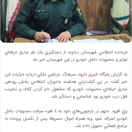
ا
ی
م
ی
ل
فرمانده انتظامي شهرستان دماوند از دستگيري یک نفر سارق حرفه‌اي
لوازم و محتويات داخل خودرو در اين شهرستان خبر داد.
به گزارش
پایگاه خبری تارود،
سرهنگ مرتضي ملکي درباره جزئيات اين
خبر گفت: در پي گشت‌زني هدفمند ماموران انتظامي بخش رودهن
سارق حرفه‌اي محتويات خودرو که مشغول خم کردن کلاف و تخريب
قفل درب خودرو بود شناسايي و دستگير شد.
وي افزود: متهم در بازجويي‌هاي خود به 8 فقره سرقت محتويات داخل
خودرو اعتراف نمود وبه همراه اموال مسروقه پس از تكميل پرونده به
مراجع قضائي تحويل داده شد.