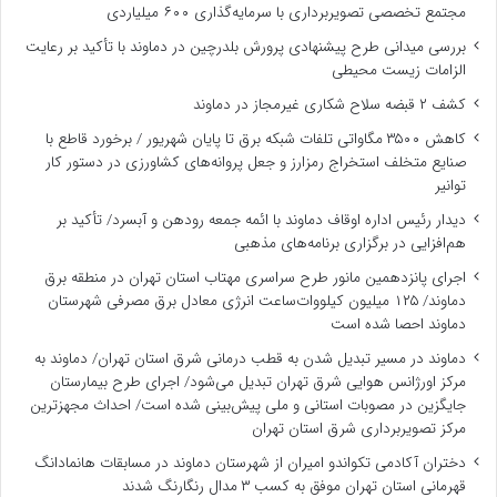
مجتمع تخصصی تصویربرداری با سرمایه‌گذاری ۶۰۰ میلیاردی
بررسی میدانی طرح پیشنهادی پرورش بلدرچین در دماوند با تأکید بر رعایت
الزامات زیست ‌محیطی
کشف ۲ قبضه سلاح شکاری غیرمجاز در دماوند
کاهش ۳۵۰۰ مگاواتی تلفات شبکه برق تا پایان شهریور / برخورد قاطع با
صنایع متخلف استخراج رمزارز و جعل پروانه‌های کشاورزی در دستور کار
توانیر
دیدار رئیس اداره اوقاف دماوند با ائمه جمعه رودهن و آبسرد/ تأکید بر
هم‌افزایی در برگزاری برنامه‌های مذهبی
اجرای پانزدهمین مانور طرح سراسری مهتاب استان تهران در منطقه برق
دماوند/ ۱۲۵ میلیون کیلووات‌ساعت انرژی معادل برق مصرفی شهرستان
دماوند احصا شده است
دماوند در مسیر تبدیل شدن به قطب درمانی شرق استان تهران/ دماوند به
مرکز اورژانس هوایی شرق تهران تبدیل می‌شود/ اجرای طرح بیمارستان
جایگزین در مصوبات استانی و ملی پیش‌بینی شده است/ احداث مجهزترین
مرکز تصویربرداری شرق استان تهران
دختران آکادمی تکواندو امیران از شهرستان دماوند در مسابقات هانمادانگ
قهرمانی استان تهران موفق به کسب ۳ مدال رنگارنگ شدند