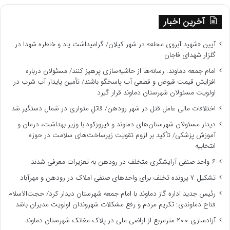
آخرین اخبار
آیین «شهید آبروی محله» در شهر کیلان/ گرامیداشت یاد و خاطره شهدا در
گلزار شهدای فاجان
امام جمعه دماوند: رسانه‌ها از حاشیه‌سازی پرهیز کنند/ مسئولان درباره
افزایش قیمت قبوض و قطعی آب پاسخگو باشند/ تأمین پایدار آب شرب در
اولویت مسئولان شهرستان دماوند قرار گیرد
اختلافات مالی عامل قتل در شهر رودهن/ قاتلِ متواری در شمال دستگیر شد
دیدار مسئولان شهرستان‌های دماوند و فیروزکوه با وزیر بهداشت، درمان و
آموزش پزشکی/ تأکید بر لزوم تقویت زیرساخت‌های سلامت در حوزه
انتخابیه
۶ واحد صنفی آرایشگری متخلف در رودهن به تعزیرات معرفی شدند
تشکیل ۷ پرونده تخلف برای واحدهای صنفی املاک در رودهن و مهرآباد
رئیس جدید اداره گاز دماوند با امام جمعه شهرستان دیدار کرد/ حجت‌الاسلام
فتاح دماوندی: تکریم مردم و رفع مشکلات شهروندان اولویت مدیران باشد
آزادسازی ۲۰۰ مترمربع از اراضی ملی در پلاک مغانک شهرستان دماوند