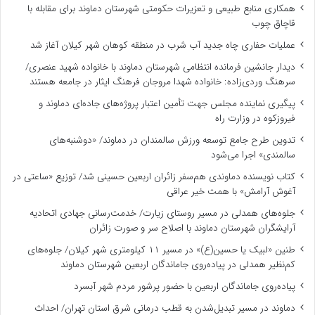
همکاری منابع طبیعی و تعزیرات حکومتی شهرستان دماوند برای مقابله با
قاچاق چوب
عملیات حفاری چاه جدید آب شرب در منطقه کوهان شهر کیلان آغاز شد
دیدار جانشین فرمانده انتظامی شهرستان دماوند با خانواده شهید عنصری/
سرهنگ وردی‌زاده: خانواده شهدا مروجان فرهنگ ایثار در جامعه هستند
پیگیری نماینده مجلس جهت تأمین اعتبار پروژه‌های جاده‌ای دماوند و
فیروزکوه در وزارت راه
تدوین طرح جامع توسعه ورزش سالمندان در دماوند/ «دوشنبه‌های
سالمندی» اجرا می‌شود
کتاب نویسنده دماوندی هم‌سفر زائران اربعین حسینی شد/ توزیع «ساعتی در
آغوش آرامش» با همت خیر عراقی
جلوه‌های همدلی در مسیر روستای زیارت/ خدمت‌رسانی جهادی اتحادیه
آرایشگران شهرستان دماوند با اصلاح سر و صورت زائران
طنین «لبیک یا حسین(ع)» در مسیر ۱۱ کیلومتری شهر کیلان/ جلوه‌های
کم‌نظیر همدلی در پیاده‌روی جاماندگان اربعین شهرستان دماوند
پیاده‌روی جاماندگان اربعین با حضور پرشور مردم شهر آبسرد
دماوند در مسیر تبدیل‌شدن به قطب درمانی شرق استان تهران/ احداث