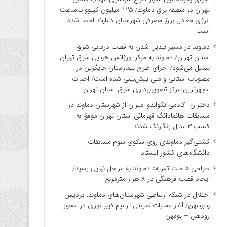
تهران در منطقه برق دماوند/ ۱۲۵ میلیون کیلووات‌ساعت
انرژی معادل برق مصرفی شهرستان دماوند احصا شده
است
دماوند در مسیر تبدیل شدن به قطب درمانی شرق
استان تهران/ دماوند به مرکز اورژانس هوایی شرق تهران
تبدیل می‌شود/ اجرای طرح بیمارستان جایگزین در
مصوبات استانی و ملی پیش‌بینی شده است/ احداث
مجهزترین مرکز تصویربرداری شرق استان تهران
دختران آکادمی تکواندو امیران از شهرستان دماوند در
مسابقات هانمادانگ قهرمانی استان تهران موفق به
کسب ۳ مدال رنگارنگ شدند
کشتی‌گیر دماوندی روی سکوی سوم مسابقات
دانشگاه‌های کشور ایستاد
طراحی «تخت تعزیه» دماوند به مراحل نهایی رسید/
ایجاد قطب فرهنگی در ۸ هزار مترمربع
اختلال در شبکه ارتباطی شهرستان‌های دماوند، پردیس
و بومهن/ آغاز عملیات ضربتی ترمیم فیبر نوری در محور
رودهن – بومهن