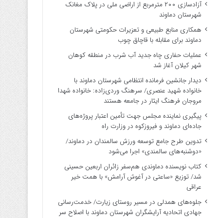
آزادسازی ۲۰۰ مترمربع از اراضی ملی در پلاک مغانک
شهرستان دماوند
همکاری منابع طبیعی و تعزیرات حکومتی شهرستان
دماوند برای مقابله با قاچاق چوب
عملیات حفاری چاه جدید آب شرب در منطقه کوهان
شهر کیلان آغاز شد
دیدار جانشین فرمانده انتظامی شهرستان دماوند با
خانواده شهید عنصری/ سرهنگ وردی‌زاده: خانواده شهدا
مروجان فرهنگ ایثار در جامعه هستند
پیگیری نماینده مجلس جهت تأمین اعتبار پروژه‌های
جاده‌ای دماوند و فیروزکوه در وزارت راه
تدوین طرح جامع توسعه ورزش سالمندان در دماوند/
«دوشنبه‌های سالمندی» اجرا می‌شود
کتاب نویسنده دماوندی هم‌سفر زائران اربعین حسینی
شد/ توزیع «ساعتی در آغوش آرامش» با همت خیر
عراقی
جلوه‌های همدلی در مسیر روستای زیارت/ خدمت‌رسانی
جهادی اتحادیه آرایشگران شهرستان دماوند با اصلاح سر