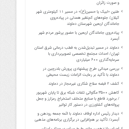
و صورت زائران
طنین «لبیک یا حسین(ع)» در مسیر ۱۱ کیلومتری شهر
کیلان/ جلوه‌های کم‌نظیر همدلی در پیاده‌روی
جاماندگان اربعین شهرستان دماوند
پیاده‌روی جاماندگان اربعین با حضور پرشور مردم شهر
آبسرد
دماوند در مسیر تبدیل‌شدن به قطب درمانی شرق استان
تهران/ احداث مجتمع تخصصی تصویربرداری با
سرمایه‌گذاری ۶۰۰ میلیاردی
بررسی میدانی طرح پیشنهادی پرورش بلدرچین در
دماوند با تأکید بر رعایت الزامات زیست ‌محیطی
کشف ۲ قبضه سلاح شکاری غیرمجاز در دماوند
کاهش ۳۵۰۰ مگاواتی تلفات شبکه برق تا پایان شهریور
/ برخورد قاطع با صنایع متخلف استخراج رمزارز و جعل
پروانه‌های کشاورزی در دستور کار توانیر
دیدار رئیس اداره اوقاف دماوند با ائمه جمعه رودهن و
آبسرد/ تأکید بر هم‌افزایی در برگزاری برنامه‌های مذهبی
اجرای پانزدهمین مانور طرح سراسری مهتاب استان