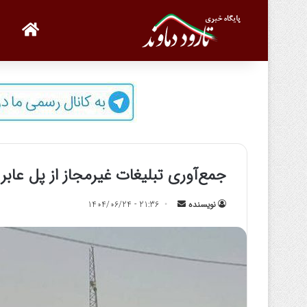
صفحه
جمع‌آوری تبلیغات غیرمجاز از پل عابر
نویسنده
ا
21:36 - 1404/06/24
ر
س
ا
ل
ب
ه