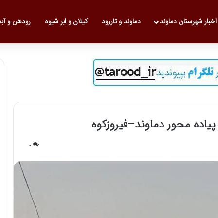
 نخست
اخبار شهرستان دماوند
دماوند و تاررود
کیلان و ابر شیوه
رودهن و آب
 پیاده محور دماوند–فیروزکوه
0