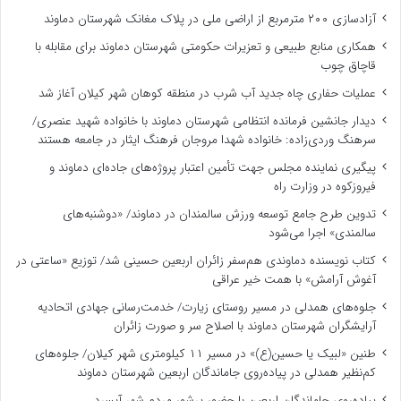
آزادسازی ۲۰۰ مترمربع از اراضی ملی در پلاک مغانک شهرستان دماوند
همکاری منابع طبیعی و تعزیرات حکومتی شهرستان دماوند برای مقابله با
قاچاق چوب
عملیات حفاری چاه جدید آب شرب در منطقه کوهان شهر کیلان آغاز شد
دیدار جانشین فرمانده انتظامی شهرستان دماوند با خانواده شهید عنصری/
سرهنگ وردی‌زاده: خانواده شهدا مروجان فرهنگ ایثار در جامعه هستند
پیگیری نماینده مجلس جهت تأمین اعتبار پروژه‌های جاده‌ای دماوند و
فیروزکوه در وزارت راه
تدوین طرح جامع توسعه ورزش سالمندان در دماوند/ «دوشنبه‌های
سالمندی» اجرا می‌شود
کتاب نویسنده دماوندی هم‌سفر زائران اربعین حسینی شد/ توزیع «ساعتی در
آغوش آرامش» با همت خیر عراقی
جلوه‌های همدلی در مسیر روستای زیارت/ خدمت‌رسانی جهادی اتحادیه
آرایشگران شهرستان دماوند با اصلاح سر و صورت زائران
طنین «لبیک یا حسین(ع)» در مسیر ۱۱ کیلومتری شهر کیلان/ جلوه‌های
کم‌نظیر همدلی در پیاده‌روی جاماندگان اربعین شهرستان دماوند
پیاده‌روی جاماندگان اربعین با حضور پرشور مردم شهر آبسرد