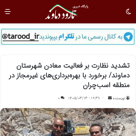
تغییر پوسته
منو
تشدید نظارت بر فعالیت معادن شهرستان
دماوند/ برخورد با بهره‌برداری‌های غیرمجاز در
منطقه اسب‌چران
نویسنده
ا
19:39 - 1405/03/13
0
ر
س
ا
ل
ب