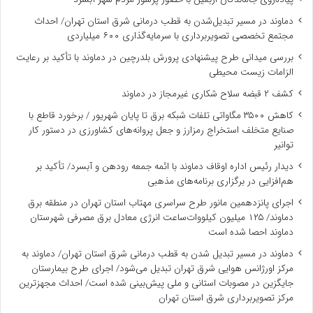
دماوند در مسیر تبدیل‌شدن به قطب درمانی شرق استان تهران/ احداث
مجتمع تخصصی تصویربرداری با سرمایه‌گذاری ۶۰۰ میلیاردی
بررسی میدانی طرح پیشنهادی پرورش بلدرچین در دماوند با تأکید بر رعایت
الزامات زیست ‌محیطی
کشف ۲ قبضه سلاح شکاری غیرمجاز در دماوند
کاهش ۳۵۰۰ مگاواتی تلفات شبکه برق تا پایان شهریور / برخورد قاطع با
صنایع متخلف استخراج رمزارز و جعل پروانه‌های کشاورزی در دستور کار
توانیر
دیدار رئیس اداره اوقاف دماوند با ائمه جمعه رودهن و آبسرد/ تأکید بر
هم‌افزایی در برگزاری برنامه‌های مذهبی
اجرای پانزدهمین مانور طرح سراسری مهتاب استان تهران در منطقه برق
دماوند/ ۱۲۵ میلیون کیلووات‌ساعت انرژی معادل برق مصرفی شهرستان
دماوند احصا شده است
دماوند در مسیر تبدیل شدن به قطب درمانی شرق استان تهران/ دماوند به
مرکز اورژانس هوایی شرق تهران تبدیل می‌شود/ اجرای طرح بیمارستان
جایگزین در مصوبات استانی و ملی پیش‌بینی شده است/ احداث مجهزترین
مرکز تصویربرداری شرق استان تهران