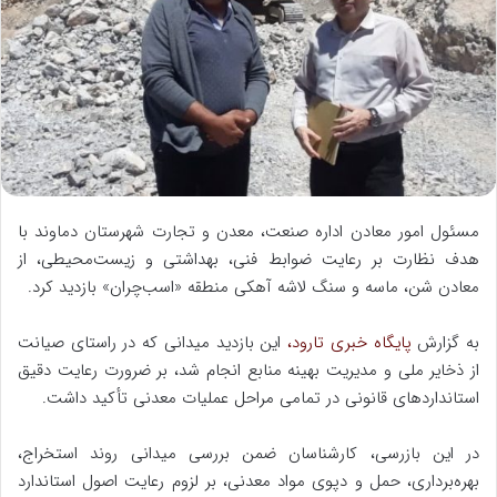
ه
ا
ی
م
ی
ل
مسئول امور معادن اداره صنعت، معدن و تجارت شهرستان دماوند با
هدف نظارت بر رعایت ضوابط فنی، بهداشتی و زیست‌محیطی، از
معادن شن، ماسه و سنگ لاشه آهکی منطقه «اسب‌چران» بازدید کرد.
به گزارش
پایگاه خبری تارود،
این بازدید میدانی که در راستای صیانت
از ذخایر ملی و مدیریت بهینه منابع انجام شد، بر ضرورت رعایت دقیق
استانداردهای قانونی در تمامی مراحل عملیات معدنی تأکید داشت.
در این بازرسی، کارشناسان ضمن بررسی میدانی روند استخراج،
بهره‌برداری، حمل و دپوی مواد معدنی، بر لزوم رعایت اصول استاندارد