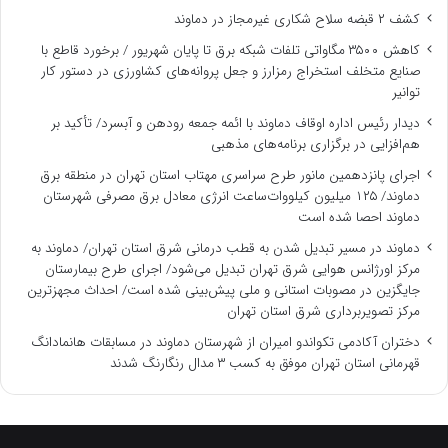
کشف ۲ قبضه سلاح شکاری غیرمجاز در دماوند
کاهش ۳۵۰۰ مگاواتی تلفات شبکه برق تا پایان شهریور / برخورد قاطع با
صنایع متخلف استخراج رمزارز و جعل پروانه‌های کشاورزی در دستور کار
توانیر
دیدار رئیس اداره اوقاف دماوند با ائمه جمعه رودهن و آبسرد/ تأکید بر
هم‌افزایی در برگزاری برنامه‌های مذهبی
اجرای پانزدهمین مانور طرح سراسری مهتاب استان تهران در منطقه برق
دماوند/ ۱۲۵ میلیون کیلووات‌ساعت انرژی معادل برق مصرفی شهرستان
دماوند احصا شده است
دماوند در مسیر تبدیل شدن به قطب درمانی شرق استان تهران/ دماوند به
مرکز اورژانس هوایی شرق تهران تبدیل می‌شود/ اجرای طرح بیمارستان
جایگزین در مصوبات استانی و ملی پیش‌بینی شده است/ احداث مجهزترین
مرکز تصویربرداری شرق استان تهران
دختران آکادمی تکواندو امیران از شهرستان دماوند در مسابقات هانمادانگ
قهرمانی استان تهران موفق به کسب ۳ مدال رنگارنگ شدند