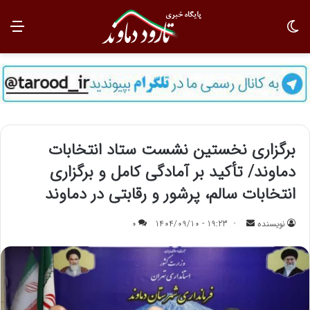
تغییر پوسته
منو
برگزاری نخستین نشست ستاد انتخابات
دماوند/ تأکید بر آمادگی کامل و برگزاری
انتخابات سالم، پرشور و رقابتی در دماوند
نویسنده
ا
19:23 - 1404/09/10
0
ر
س
ا
ل
ب