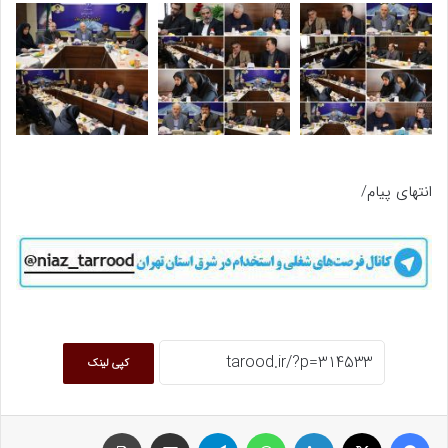
انتهای پیام/
کپی لینک
فیسبوک
ایکس
لینکداین
واتس آپ
تلگرام
اشتراک گذاری با ایمیل
چاپ