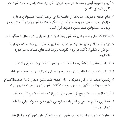
آیین «شهید آبروی محله» در شهر کیلان/ گرامیداشت یاد و خاطره شهدا در
گلزار شهدای فاجان
امام جمعه دماوند: رسانه‌ها از حاشیه‌سازی پرهیز کنند/ مسئولان درباره
افزایش قیمت قبوض و قطعی آب پاسخگو باشند/ تأمین پایدار آب شرب در
اولویت مسئولان شهرستان دماوند قرار گیرد
اختلافات مالی عامل قتل در شهر رودهن/ قاتلِ متواری در شمال دستگیر شد
دیدار مسئولان شهرستان‌های دماوند و فیروزکوه با وزیر بهداشت، درمان و
آموزش پزشکی/ تأکید بر لزوم تقویت زیرساخت‌های سلامت در حوزه
انتخابیه
۶ واحد صنفی آرایشگری متخلف در رودهن به تعزیرات معرفی شدند
تشکیل ۷ پرونده تخلف برای واحدهای صنفی املاک در رودهن و مهرآباد
رئیس جدید اداره گاز دماوند با امام جمعه شهرستان دیدار کرد/ حجت‌الاسلام
فتاح دماوندی: تکریم مردم و رفع مشکلات شهروندان اولویت مدیران باشد
آزادسازی ۲۰۰ مترمربع از اراضی ملی در پلاک مغانک شهرستان دماوند
همکاری منابع طبیعی و تعزیرات حکومتی شهرستان دماوند برای مقابله با
قاچاق چوب
عملیات حفاری چاه جدید آب شرب در منطقه کوهان شهر کیلان آغاز شد