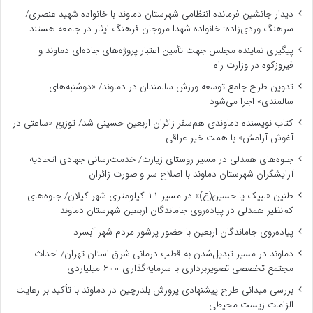
دیدار جانشین فرمانده انتظامی شهرستان دماوند با خانواده شهید عنصری/
سرهنگ وردی‌زاده: خانواده شهدا مروجان فرهنگ ایثار در جامعه هستند
پیگیری نماینده مجلس جهت تأمین اعتبار پروژه‌های جاده‌ای دماوند و
فیروزکوه در وزارت راه
تدوین طرح جامع توسعه ورزش سالمندان در دماوند/ «دوشنبه‌های
سالمندی» اجرا می‌شود
کتاب نویسنده دماوندی هم‌سفر زائران اربعین حسینی شد/ توزیع «ساعتی در
آغوش آرامش» با همت خیر عراقی
جلوه‌های همدلی در مسیر روستای زیارت/ خدمت‌رسانی جهادی اتحادیه
آرایشگران شهرستان دماوند با اصلاح سر و صورت زائران
طنین «لبیک یا حسین(ع)» در مسیر ۱۱ کیلومتری شهر کیلان/ جلوه‌های
کم‌نظیر همدلی در پیاده‌روی جاماندگان اربعین شهرستان دماوند
پیاده‌روی جاماندگان اربعین با حضور پرشور مردم شهر آبسرد
دماوند در مسیر تبدیل‌شدن به قطب درمانی شرق استان تهران/ احداث
مجتمع تخصصی تصویربرداری با سرمایه‌گذاری ۶۰۰ میلیاردی
بررسی میدانی طرح پیشنهادی پرورش بلدرچین در دماوند با تأکید بر رعایت
الزامات زیست ‌محیطی