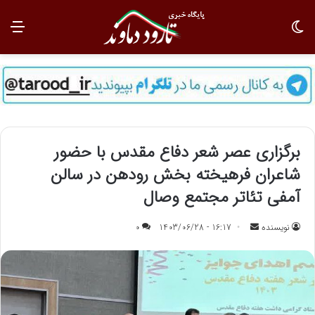
تغییر پوسته
منو
برگزاری عصر شعر دفاع مقدس با حضور
شاعران فرهیخته بخش رودهن در سالن
آمفی تئاتر مجتمع وصال
نویسنده
ا
16:17 - 1403/06/28
0
ر
س
ا
ل
ب