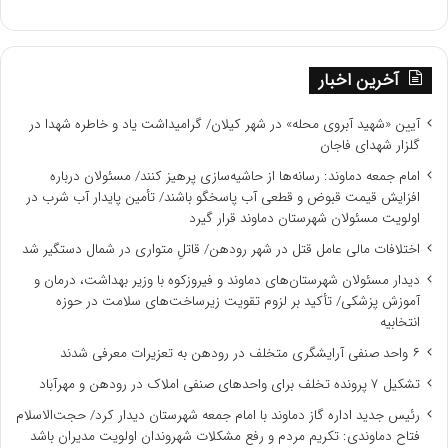
آخرین اخبار
آیین «شهید آبروی محله» در شهر کیلان/ گرامیداشت یاد و خاطره شهدا در
گلزار شهدای فاجان
امام جمعه دماوند: رسانه‌ها از حاشیه‌سازی پرهیز کنند/ مسئولان درباره
افزایش قیمت قبوض و قطعی آب پاسخگو باشند/ تأمین پایدار آب شرب در
اولویت مسئولان شهرستان دماوند قرار گیرد
اختلافات مالی عامل قتل در شهر رودهن/ قاتلِ متواری در شمال دستگیر شد
دیدار مسئولان شهرستان‌های دماوند و فیروزکوه با وزیر بهداشت، درمان و
آموزش پزشکی/ تأکید بر لزوم تقویت زیرساخت‌های سلامت در حوزه
انتخابیه
۶ واحد صنفی آرایشگری متخلف در رودهن به تعزیرات معرفی شدند
تشکیل ۷ پرونده تخلف برای واحدهای صنفی املاک در رودهن و مهرآباد
رئیس جدید اداره گاز دماوند با امام جمعه شهرستان دیدار کرد/ حجت‌الاسلام
فتاح دماوندی: تکریم مردم و رفع مشکلات شهروندان اولویت مدیران باشد