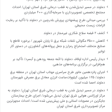
دماوند در مسیر تبدیل‌شدن به قطب درمانی شرق استان تهران/ احداث
مجتمع تخصصی تصویربرداری با سرمایه‌گذاری ۶۰۰ میلیاردی
بررسی میدانی طرح پیشنهادی پرورش بلدرچین در دماوند با تأکید بر رعایت
الزامات زیست ‌محیطی
کشف ۲ قبضه سلاح شکاری غیرمجاز در دماوند
کاهش ۳۵۰۰ مگاواتی تلفات شبکه برق تا پایان شهریور / برخورد قاطع با
صنایع متخلف استخراج رمزارز و جعل پروانه‌های کشاورزی در دستور کار
توانیر
دیدار رئیس اداره اوقاف دماوند با ائمه جمعه رودهن و آبسرد/ تأکید بر
هم‌افزایی در برگزاری برنامه‌های مذهبی
اجرای پانزدهمین مانور طرح سراسری مهتاب استان تهران در منطقه برق
دماوند/ ۱۲۵ میلیون کیلووات‌ساعت انرژی معادل برق مصرفی شهرستان
دماوند احصا شده است
دماوند در مسیر تبدیل شدن به قطب درمانی شرق استان تهران/ دماوند به
مرکز اورژانس هوایی شرق تهران تبدیل می‌شود/ اجرای طرح بیمارستان
جایگزین در مصوبات استانی و ملی پیش‌بینی شده است/ احداث مجهزترین
مرکز تصویربرداری شرق استان تهران