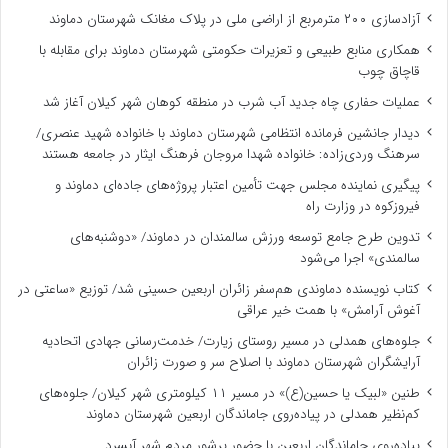
آزادسازی ۲۰۰ مترمربع از اراضی ملی در پلاک مغانک شهرستان دماوند
همکاری منابع طبیعی و تعزیرات حکومتی شهرستان دماوند برای مقابله با
قاچاق چوب
عملیات حفاری چاه جدید آب شرب در منطقه کوهان شهر کیلان آغاز شد
دیدار جانشین فرمانده انتظامی شهرستان دماوند با خانواده شهید عنصری/
سرهنگ وردی‌زاده: خانواده شهدا مروجان فرهنگ ایثار در جامعه هستند
پیگیری نماینده مجلس جهت تأمین اعتبار پروژه‌های جاده‌ای دماوند و
فیروزکوه در وزارت راه
تدوین طرح جامع توسعه ورزش سالمندان در دماوند/ «دوشنبه‌های
سالمندی» اجرا می‌شود
کتاب نویسنده دماوندی هم‌سفر زائران اربعین حسینی شد/ توزیع «ساعتی در
آغوش آرامش» با همت خیر عراقی
جلوه‌های همدلی در مسیر روستای زیارت/ خدمت‌رسانی جهادی اتحادیه
آرایشگران شهرستان دماوند با اصلاح سر و صورت زائران
طنین «لبیک یا حسین(ع)» در مسیر ۱۱ کیلومتری شهر کیلان/ جلوه‌های
کم‌نظیر همدلی در پیاده‌روی جاماندگان اربعین شهرستان دماوند
پیاده‌روی جاماندگان اربعین با حضور پرشور مردم شهر آبسرد