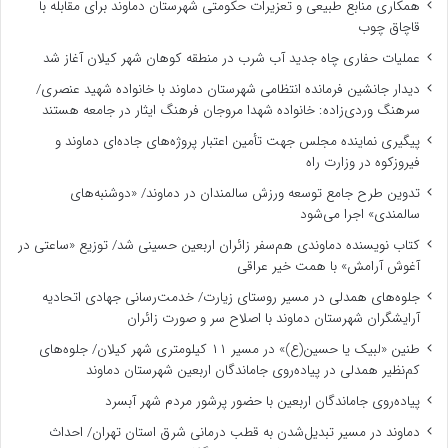
همکاری منابع طبیعی و تعزیرات حکومتی شهرستان دماوند برای مقابله با
قاچاق چوب
عملیات حفاری چاه جدید آب شرب در منطقه کوهان شهر کیلان آغاز شد
دیدار جانشین فرمانده انتظامی شهرستان دماوند با خانواده شهید عنصری/
سرهنگ وردی‌زاده: خانواده شهدا مروجان فرهنگ ایثار در جامعه هستند
پیگیری نماینده مجلس جهت تأمین اعتبار پروژه‌های جاده‌ای دماوند و
فیروزکوه در وزارت راه
تدوین طرح جامع توسعه ورزش سالمندان در دماوند/ «دوشنبه‌های
سالمندی» اجرا می‌شود
کتاب نویسنده دماوندی هم‌سفر زائران اربعین حسینی شد/ توزیع «ساعتی در
آغوش آرامش» با همت خیر عراقی
جلوه‌های همدلی در مسیر روستای زیارت/ خدمت‌رسانی جهادی اتحادیه
آرایشگران شهرستان دماوند با اصلاح سر و صورت زائران
طنین «لبیک یا حسین(ع)» در مسیر ۱۱ کیلومتری شهر کیلان/ جلوه‌های
کم‌نظیر همدلی در پیاده‌روی جاماندگان اربعین شهرستان دماوند
پیاده‌روی جاماندگان اربعین با حضور پرشور مردم شهر آبسرد
دماوند در مسیر تبدیل‌شدن به قطب درمانی شرق استان تهران/ احداث