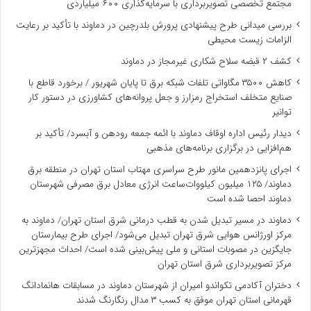
مجتمع تخصصی تصویربرداری با سرمایه‌گذاری ۶۰۰ میلیاردی
بررسی میدانی طرح پیشنهادی پرورش بلدرچین در دماوند با تأکید بر رعایت
الزامات زیست ‌محیطی
کشف ۲ قبضه سلاح شکاری غیرمجاز در دماوند
کاهش ۳۵۰۰ مگاواتی تلفات شبکه برق تا پایان شهریور / برخورد قاطع با
صنایع متخلف استخراج رمزارز و جعل پروانه‌های کشاورزی در دستور کار
توانیر
دیدار رئیس اداره اوقاف دماوند با ائمه جمعه رودهن و آبسرد/ تأکید بر
هم‌افزایی در برگزاری برنامه‌های مذهبی
اجرای پانزدهمین مانور طرح سراسری مهتاب استان تهران در منطقه برق
دماوند/ ۱۲۵ میلیون کیلووات‌ساعت انرژی معادل برق مصرفی شهرستان
دماوند احصا شده است
دماوند در مسیر تبدیل شدن به قطب درمانی شرق استان تهران/ دماوند به
مرکز اورژانس هوایی شرق تهران تبدیل می‌شود/ اجرای طرح بیمارستان
جایگزین در مصوبات استانی و ملی پیش‌بینی شده است/ احداث مجهزترین
مرکز تصویربرداری شرق استان تهران
دختران آکادمی تکواندو امیران از شهرستان دماوند در مسابقات هانمادانگ
قهرمانی استان تهران موفق به کسب ۳ مدال رنگارنگ شدند