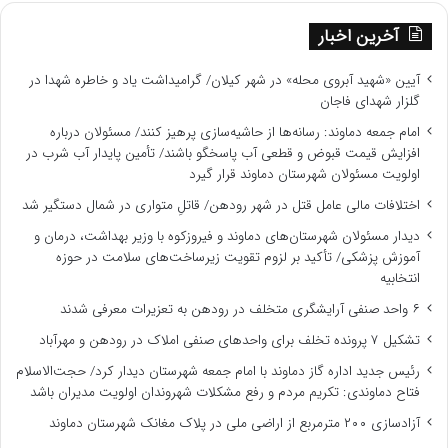
آخرین اخبار
آیین «شهید آبروی محله» در شهر کیلان/ گرامیداشت یاد و خاطره شهدا در
گلزار شهدای فاجان
امام جمعه دماوند: رسانه‌ها از حاشیه‌سازی پرهیز کنند/ مسئولان درباره
افزایش قیمت قبوض و قطعی آب پاسخگو باشند/ تأمین پایدار آب شرب در
اولویت مسئولان شهرستان دماوند قرار گیرد
اختلافات مالی عامل قتل در شهر رودهن/ قاتلِ متواری در شمال دستگیر شد
دیدار مسئولان شهرستان‌های دماوند و فیروزکوه با وزیر بهداشت، درمان و
آموزش پزشکی/ تأکید بر لزوم تقویت زیرساخت‌های سلامت در حوزه
انتخابیه
۶ واحد صنفی آرایشگری متخلف در رودهن به تعزیرات معرفی شدند
تشکیل ۷ پرونده تخلف برای واحدهای صنفی املاک در رودهن و مهرآباد
رئیس جدید اداره گاز دماوند با امام جمعه شهرستان دیدار کرد/ حجت‌الاسلام
فتاح دماوندی: تکریم مردم و رفع مشکلات شهروندان اولویت مدیران باشد
آزادسازی ۲۰۰ مترمربع از اراضی ملی در پلاک مغانک شهرستان دماوند