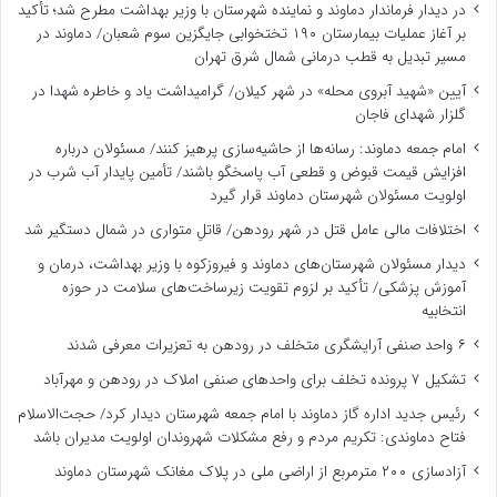
در دیدار فرماندار دماوند و نماینده شهرستان با وزیر بهداشت مطرح شد؛ تأکید
بر آغاز عملیات بیمارستان ۱۹۰ تختخوابی جایگزین سوم شعبان/ دماوند در
مسیر تبدیل به قطب درمانی شمال شرق تهران
آیین «شهید آبروی محله» در شهر کیلان/ گرامیداشت یاد و خاطره شهدا در
گلزار شهدای فاجان
امام جمعه دماوند: رسانه‌ها از حاشیه‌سازی پرهیز کنند/ مسئولان درباره
افزایش قیمت قبوض و قطعی آب پاسخگو باشند/ تأمین پایدار آب شرب در
اولویت مسئولان شهرستان دماوند قرار گیرد
اختلافات مالی عامل قتل در شهر رودهن/ قاتلِ متواری در شمال دستگیر شد
دیدار مسئولان شهرستان‌های دماوند و فیروزکوه با وزیر بهداشت، درمان و
آموزش پزشکی/ تأکید بر لزوم تقویت زیرساخت‌های سلامت در حوزه
انتخابیه
۶ واحد صنفی آرایشگری متخلف در رودهن به تعزیرات معرفی شدند
تشکیل ۷ پرونده تخلف برای واحدهای صنفی املاک در رودهن و مهرآباد
رئیس جدید اداره گاز دماوند با امام جمعه شهرستان دیدار کرد/ حجت‌الاسلام
فتاح دماوندی: تکریم مردم و رفع مشکلات شهروندان اولویت مدیران باشد
آزادسازی ۲۰۰ مترمربع از اراضی ملی در پلاک مغانک شهرستان دماوند