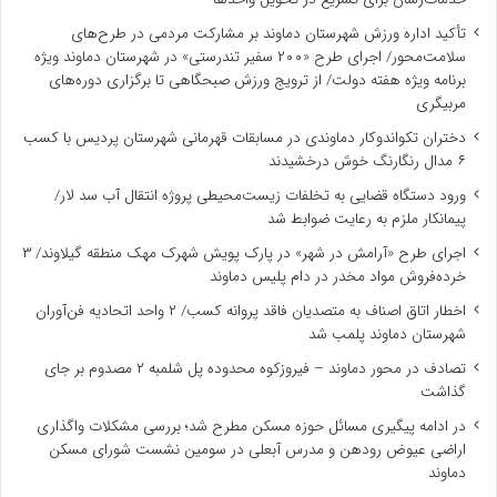
تأکید اداره ورزش شهرستان دماوند بر مشارکت مردمی در طرح‌های
سلامت‌محور/ اجرای طرح «۲۰۰ سفیر تندرستی» در شهرستان دماوند ویژه
برنامه‌ ویژه هفته دولت/ از ترویج ورزش صبحگاهی تا برگزاری دوره‌های
مربیگری
دختران تکواندوکار دماوندی در مسابقات قهرمانی شهرستان پردیس با کسب
۶ مدال رنگارنگ خوش درخشیدند
ورود دستگاه قضایی به تخلفات زیست‌محیطی پروژه انتقال آب سد لار/
پیمانکار ملزم به رعایت ضوابط شد
اجرای طرح «آرامش در شهر» در پارک پویش شهرک مهک منطقه گیلاوند/ ۳
خرده‌فروش مواد مخدر در دام پلیس دماوند
اخطار اتاق اصناف به متصدیان فاقد پروانه کسب/ ۲ واحد اتحادیه فن‌آوران
شهرستان دماوند پلمب شد
تصادف در محور دماوند – فیروزکوه محدوده پل شلمبه ۲ مصدوم بر جای
گذاشت
در ادامه پیگیری مسائل حوزه مسکن مطرح شد؛ بررسی مشکلات واگذاری
اراضی عیوض رودهن و مدرس آبعلی در سومین نشست شورای مسکن
دماوند