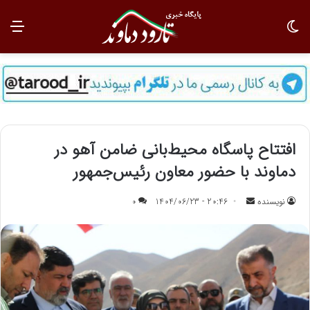
تغییر پوسته
منو
افتتاح پاسگاه محیط‌بانی ضامن آهو در
دماوند با حضور معاون رئیس‌جمهور
نویسنده
ا
20:46 - 1404/06/23
0
ر
س
ا
ل
ب
ه