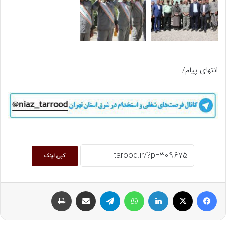
انتهای پیام/
کپی لینک
فیسبوک
ایکس
لینکداین
واتس آپ
تلگرام
اشتراک گذاری با ایمیل
چاپ