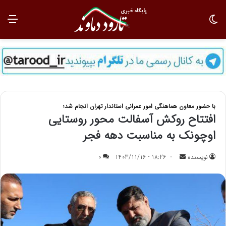
تغییر پوسته
منو
با حضور معاون هماهنگی امور عمرانی استاندار تهران انجام شد؛
افتتاح روکش آسفالت محور روستایی
اوچونک به مناسبت دهه فجر
نویسنده
ا
18:26 - 1403/11/16
0
ر
س
ا
ل
ب