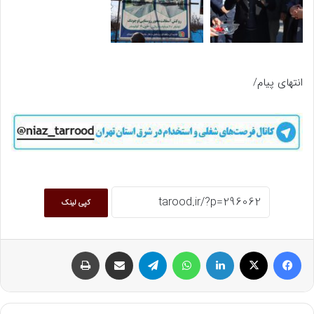
انتهای پیام/
کپی لینک
فیسبوک
ایکس
لینکداین
واتس آپ
تلگرام
اشتراک گذاری با ایمیل
چاپ