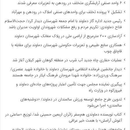
۶ واحد صنفی آرایشگری متخلف در رودهن به تعزیرات معرفی شدند
تشکیل ۷ پرونده تخلف برای واحدهای صنفی املاک در رودهن و مهرآباد
رئیس جدید اداره گاز دماوند با امام جمعه شهرستان دیدار کرد/ حجت‌الاسلام
فتاح دماوندی: تکریم مردم و رفع مشکلات شهروندان اولویت مدیران باشد
آزادسازی ۲۰۰ مترمربع از اراضی ملی در پلاک مغانک شهرستان دماوند
همکاری منابع طبیعی و تعزیرات حکومتی شهرستان دماوند برای مقابله با
قاچاق چوب
عملیات حفاری چاه جدید آب شرب در منطقه کوهان شهر کیلان آغاز شد
دیدار جانشین فرمانده انتظامی شهرستان دماوند با خانواده شهید عنصری/
سرهنگ وردی‌زاده: خانواده شهدا مروجان فرهنگ ایثار در جامعه هستند
پیگیری نماینده مجلس جهت تأمین اعتبار پروژه‌های جاده‌ای دماوند و
فیروزکوه در وزارت راه
تدوین طرح جامع توسعه ورزش سالمندان در دماوند/ «دوشنبه‌های
سالمندی» اجرا می‌شود
کتاب نویسنده دماوندی هم‌سفر زائران اربعین حسینی شد/ توزیع «ساعتی در
آغوش آرامش» با همت خیر عراقی
جلوه‌های همدلی در مسیر روستای زیارت/ خدمت‌رسانی جهادی اتحادیه