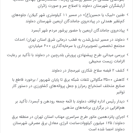
آرایشگران شهرستان دماوند با اصلاح سر و صورت زائران
طنین «لبیک یا حسین(ع)» در مسیر ۱۱ کیلومتری شهر کیلان/ جلوه‌های
کم‌نظیر همدلی در پیاده‌روی جاماندگان اربعین شهرستان دماوند
پیاده‌روی جاماندگان اربعین با حضور پرشور مردم شهر آبسرد
دماوند در مسیر تبدیل‌شدن به قطب درمانی شرق استان تهران/ احداث
مجتمع تخصصی تصویربرداری با سرمایه‌گذاری ۶۰۰ میلیاردی
بررسی میدانی طرح پیشنهادی پرورش بلدرچین در دماوند با تأکید بر رعایت
الزامات زیست ‌محیطی
کشف ۲ قبضه سلاح شکاری غیرمجاز در دماوند
کاهش ۳۵۰۰ مگاواتی تلفات شبکه برق تا پایان شهریور / برخورد قاطع با
صنایع متخلف استخراج رمزارز و جعل پروانه‌های کشاورزی در دستور کار
توانیر
دیدار رئیس اداره اوقاف دماوند با ائمه جمعه رودهن و آبسرد/ تأکید بر
هم‌افزایی در برگزاری برنامه‌های مذهبی
اجرای پانزدهمین مانور طرح سراسری مهتاب استان تهران در منطقه برق
دماوند/ ۱۲۵ میلیون کیلووات‌ساعت انرژی معادل برق مصرفی شهرستان
دماوند احصا شده است