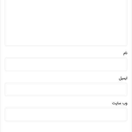
د
گ
ا
ه
*
نام
ایمیل
وب‌ سایت