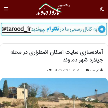
تغییر پوسته
منو
آماده‌سازی سایت اسکان اضطراری در محله
جیلارد شهر دماوند
نویسنده
ا
11:01 - 1404/03/26
0
ر
س
ا
ل
ب
ه