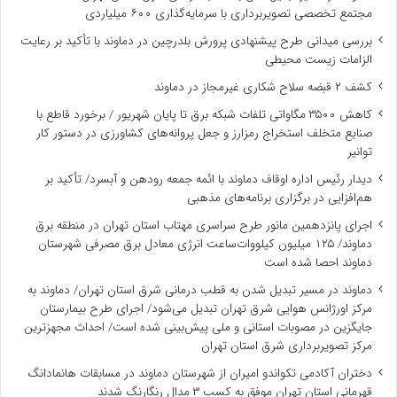
مجتمع تخصصی تصویربرداری با سرمایه‌گذاری ۶۰۰ میلیاردی
بررسی میدانی طرح پیشنهادی پرورش بلدرچین در دماوند با تأکید بر رعایت
الزامات زیست ‌محیطی
کشف ۲ قبضه سلاح شکاری غیرمجاز در دماوند
کاهش ۳۵۰۰ مگاواتی تلفات شبکه برق تا پایان شهریور / برخورد قاطع با
صنایع متخلف استخراج رمزارز و جعل پروانه‌های کشاورزی در دستور کار
توانیر
دیدار رئیس اداره اوقاف دماوند با ائمه جمعه رودهن و آبسرد/ تأکید بر
هم‌افزایی در برگزاری برنامه‌های مذهبی
اجرای پانزدهمین مانور طرح سراسری مهتاب استان تهران در منطقه برق
دماوند/ ۱۲۵ میلیون کیلووات‌ساعت انرژی معادل برق مصرفی شهرستان
دماوند احصا شده است
دماوند در مسیر تبدیل شدن به قطب درمانی شرق استان تهران/ دماوند به
مرکز اورژانس هوایی شرق تهران تبدیل می‌شود/ اجرای طرح بیمارستان
جایگزین در مصوبات استانی و ملی پیش‌بینی شده است/ احداث مجهزترین
مرکز تصویربرداری شرق استان تهران
دختران آکادمی تکواندو امیران از شهرستان دماوند در مسابقات هانمادانگ
قهرمانی استان تهران موفق به کسب ۳ مدال رنگارنگ شدند