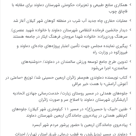
همکاری منابع طبیعی و تعزیرات حکومتی شهرستان دماوند برای مقابله با
قاچاق چوب
عملیات حفاری چاه جدید آب شرب در منطقه کوهان شهر کیلان آغاز شد
دیدار جانشین فرمانده انتظامی شهرستان دماوند با خانواده شهید عنصری/
سرهنگ وردی‌زاده: خانواده شهدا مروجان فرهنگ ایثار در جامعه هستند
پیگیری نماینده مجلس جهت تأمین اعتبار پروژه‌های جاده‌ای دماوند و
فیروزکوه در وزارت راه
تدوین طرح جامع توسعه ورزش سالمندان در دماوند/ «دوشنبه‌های
سالمندی» اجرا می‌شود
کتاب نویسنده دماوندی هم‌سفر زائران اربعین حسینی شد/ توزیع «ساعتی در
آغوش آرامش» با همت خیر عراقی
جلوه‌های همدلی در مسیر روستای زیارت/ خدمت‌رسانی جهادی اتحادیه
آرایشگران شهرستان دماوند با اصلاح سر و صورت زائران
طنین «لبیک یا حسین(ع)» در مسیر ۱۱ کیلومتری شهر کیلان/ جلوه‌های
کم‌نظیر همدلی در پیاده‌روی جاماندگان اربعین شهرستان دماوند
پیاده‌روی جاماندگان اربعین با حضور پرشور مردم شهر آبسرد
دماوند در مسیر تبدیل‌شدن به قطب درمانی شرق استان تهران/ احداث