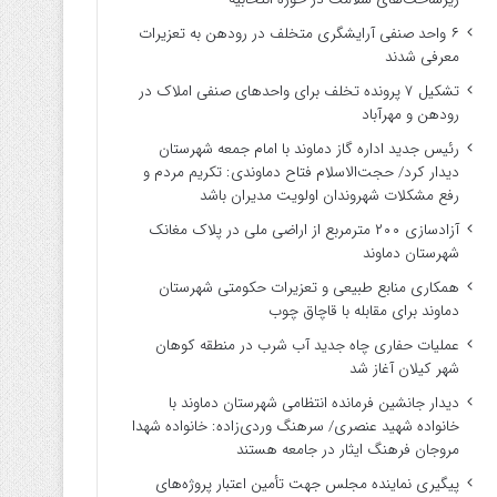
۶ واحد صنفی آرایشگری متخلف در رودهن به تعزیرات
معرفی شدند
تشکیل ۷ پرونده تخلف برای واحدهای صنفی املاک در
رودهن و مهرآباد
رئیس جدید اداره گاز دماوند با امام جمعه شهرستان
دیدار کرد/ حجت‌الاسلام فتاح دماوندی: تکریم مردم و
رفع مشکلات شهروندان اولویت مدیران باشد
آزادسازی ۲۰۰ مترمربع از اراضی ملی در پلاک مغانک
شهرستان دماوند
همکاری منابع طبیعی و تعزیرات حکومتی شهرستان
دماوند برای مقابله با قاچاق چوب
عملیات حفاری چاه جدید آب شرب در منطقه کوهان
شهر کیلان آغاز شد
دیدار جانشین فرمانده انتظامی شهرستان دماوند با
خانواده شهید عنصری/ سرهنگ وردی‌زاده: خانواده شهدا
مروجان فرهنگ ایثار در جامعه هستند
پیگیری نماینده مجلس جهت تأمین اعتبار پروژه‌های