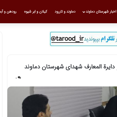
 نخست
اخبار شهرستان دماوند
دماوند و تاررود
کیلان و ابر شیوه
رودهن و آب
و دایرة المعارف شهدای شهرستان دماوند
0