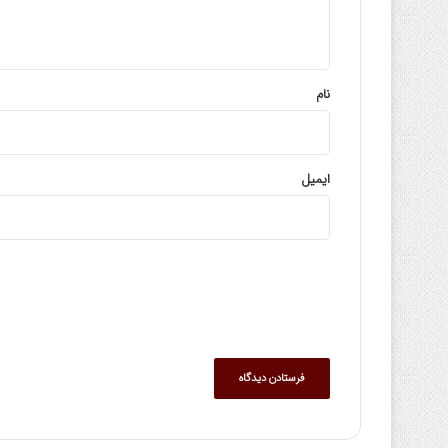
ه
*
نام
ایمیل