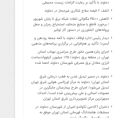
دماوند با تأکید بر رعایت الزامات زیست ‌محیطی
کشف ۲ قبضه سلاح شکاری غیرمجاز در دماوند
کاهش ۳۵۰۰ مگاواتی تلفات شبکه برق تا پایان شهریور
/ برخورد قاطع با صنایع متخلف استخراج رمزارز و جعل
پروانه‌های کشاورزی در دستور کار توانیر
دیدار رئیس اداره اوقاف دماوند با ائمه جمعه رودهن و
آبسرد/ تأکید بر هم‌افزایی در برگزاری برنامه‌های مذهبی
اجرای پانزدهمین مانور طرح سراسری مهتاب استان
تهران در منطقه برق دماوند/ ۱۲۵ میلیون کیلووات‌ساعت
انرژی معادل برق مصرفی شهرستان دماوند احصا شده
است
دماوند در مسیر تبدیل شدن به قطب درمانی شرق
استان تهران/ دماوند به مرکز اورژانس هوایی شرق تهران
تبدیل می‌شود/ اجرای طرح بیمارستان جایگزین در
مصوبات استانی و ملی پیش‌بینی شده است/ احداث
مجهزترین مرکز تصویربرداری شرق استان تهران
دختران آکادمی تکواندو امیران از شهرستان دماوند در
مسابقات هانمادانگ قهرمانی استان تهران موفق به
کسب ۳ مدال رنگارنگ شدند