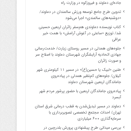
جاده‌ای دماوند و فیروزکوه در وزارت راه
تدوین طرح جامع توسعه ورزش سالمندان در دماوند/
«دوشنبه‌های سالمندی» اجرا می‌شود
کتاب نویسنده دماوندی هم‌سفر زائران اربعین حسینی
شد/ توزیع «ساعتی در آغوش آرامش» با همت خیر
عراقی
جلوه‌های همدلی در مسیر روستای زیارت/ خدمت‌رسانی
جهادی اتحادیه آرایشگران شهرستان دماوند با اصلاح سر
و صورت زائران
طنین «لبیک یا حسین(ع)» در مسیر ۱۱ کیلومتری شهر
کیلان/ جلوه‌های کم‌نظیر همدلی در پیاده‌روی
جاماندگان اربعین شهرستان دماوند
پیاده‌روی جاماندگان اربعین با حضور پرشور مردم شهر
آبسرد
دماوند در مسیر تبدیل‌شدن به قطب درمانی شرق استان
تهران/ احداث مجتمع تخصصی تصویربرداری با
سرمایه‌گذاری ۶۰۰ میلیاردی
بررسی میدانی طرح پیشنهادی پرورش بلدرچین در