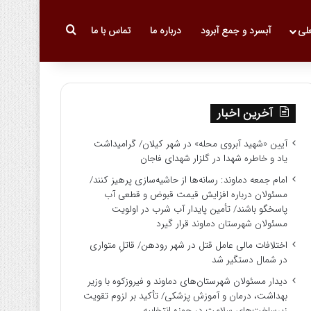
جستجو برای
علی
آبسرد و جمع آبرود
درباره ما
تماس با ما
آخرین اخبار
آیین «شهید آبروی محله» در شهر کیلان/ گرامیداشت
یاد و خاطره شهدا در گلزار شهدای فاجان
امام جمعه دماوند: رسانه‌ها از حاشیه‌سازی پرهیز کنند/
مسئولان درباره افزایش قیمت قبوض و قطعی آب
پاسخگو باشند/ تأمین پایدار آب شرب در اولویت
مسئولان شهرستان دماوند قرار گیرد
اختلافات مالی عامل قتل در شهر رودهن/ قاتلِ متواری
در شمال دستگیر شد
دیدار مسئولان شهرستان‌های دماوند و فیروزکوه با وزیر
بهداشت، درمان و آموزش پزشکی/ تأکید بر لزوم تقویت
زیرساخت‌های سلامت در حوزه انتخابیه