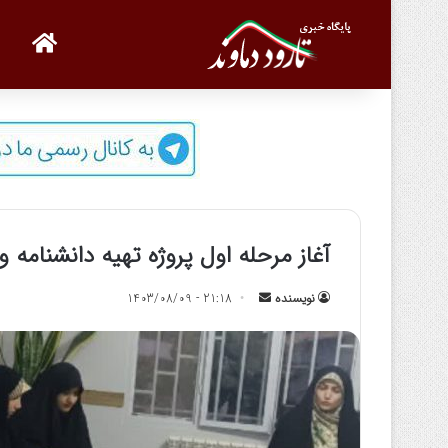
صفحه
آغاز مرحله اول پروژه تهیه دانشنامه 
نویسنده
ا
21:18 - 1403/08/09
ر
س
ا
ل
ب
ه