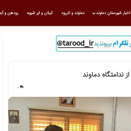
 نخست
اخبار شهرستان دماوند
دماوند و تاررود
کیلان و ابر شیوه
رودهن و آب
0