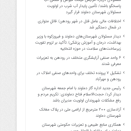
پاسخگو باشند/ تأمین پایدار آب شرب در اولویت
مسئولان شهرستان دماوند قرار گیرد
اختلافات مالی عامل قتل در شهر رودهن/ قاتلِ متواری
در شمال دستگیر شد
دیدار مسئولان شهرستان‌های دماوند و فیروزکوه با وزیر
بهداشت، درمان و آموزش پزشکی/ تأکید بر لزوم تقویت
زیرساخت‌های سلامت در حوزه انتخابیه
۶ واحد صنفی آرایشگری متخلف در رودهن به تعزیرات
معرفی شدند
تشکیل ۷ پرونده تخلف برای واحدهای صنفی املاک در
رودهن و مهرآباد
رئیس جدید اداره گاز دماوند با امام جمعه شهرستان
دیدار کرد/ حجت‌الاسلام فتاح دماوندی: تکریم مردم و
رفع مشکلات شهروندان اولویت مدیران باشد
آزادسازی ۲۰۰ مترمربع از اراضی ملی در پلاک مغانک
شهرستان دماوند
همکاری منابع طبیعی و تعزیرات حکومتی شهرستان
دماوند برای مقابله با قاچاق چوب