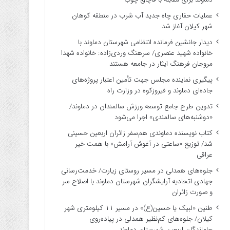
عملیات حفاری چاه جدید آب شرب در منطقه کوهان
شهر کیلان آغاز شد
دیدار جانشین فرمانده انتظامی شهرستان دماوند با
خانواده شهید عنصری/ سرهنگ وردی‌زاده: خانواده شهدا
مروجان فرهنگ ایثار در جامعه هستند
پیگیری نماینده مجلس جهت تأمین اعتبار پروژه‌های
جاده‌ای دماوند و فیروزکوه در وزارت راه
تدوین طرح جامع توسعه ورزش سالمندان در دماوند/
«دوشنبه‌های سالمندی» اجرا می‌شود
کتاب نویسنده دماوندی هم‌سفر زائران اربعین حسینی
شد/ توزیع «ساعتی در آغوش آرامش» با همت خیر
عراقی
جلوه‌های همدلی در مسیر روستای زیارت/ خدمت‌رسانی
جهادی اتحادیه آرایشگران شهرستان دماوند با اصلاح سر
و صورت زائران
طنین «لبیک یا حسین(ع)» در مسیر ۱۱ کیلومتری شهر
کیلان/ جلوه‌های کم‌نظیر همدلی در پیاده‌روی
جاماندگان اربعین شهرستان دماوند