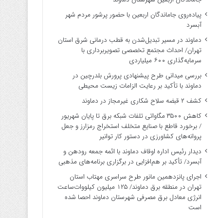
پیاده‌روی جاماندگان اربعین با حضور پرشور مردم شهر
آبسرد
دماوند در مسیر تبدیل‌شدن به قطب درمانی شرق استان
تهران/ احداث مجتمع تخصصی تصویربرداری با
سرمایه‌گذاری ۶۰۰ میلیاردی
بررسی میدانی طرح پیشنهادی پرورش بلدرچین در
دماوند با تأکید بر رعایت الزامات زیست ‌محیطی
کشف ۲ قبضه سلاح شکاری غیرمجاز در دماوند
کاهش ۳۵۰۰ مگاواتی تلفات شبکه برق تا پایان شهریور
/ برخورد قاطع با صنایع متخلف استخراج رمزارز و جعل
پروانه‌های کشاورزی در دستور کار توانیر
دیدار رئیس اداره اوقاف دماوند با ائمه جمعه رودهن و
آبسرد/ تأکید بر هم‌افزایی در برگزاری برنامه‌های مذهبی
اجرای پانزدهمین مانور طرح سراسری مهتاب استان
تهران در منطقه برق دماوند/ ۱۲۵ میلیون کیلووات‌ساعت
انرژی معادل برق مصرفی شهرستان دماوند احصا شده
است