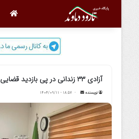
صفحه
آزادی ۳۳ زندانی در پی بازدید قضایی از ندامتگاه دماوند
نویسنده
ا
18:57 - 1404/09/11
ر
س
ا
ل
ب
ه