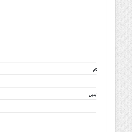
د
ی
د
گ
ا
ه
*
نام
ایمیل