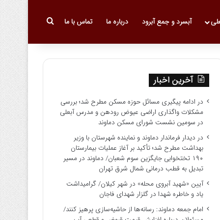
جستجو برای
علی
آبسرد و جمع آبرود
درباره ما
تماس با ما
آخرین اخبار
در ادامه پیگیری مسائل حوزه مسکن مطرح شد؛ بررسی
مشکلات واگذاری اراضی عیوض رودهن و مدرس آبعلی
در سومین نشست شورای مسکن دماوند
در دیدار فرماندار دماوند و نماینده شهرستان با وزیر
بهداشت مطرح شد؛ تأکید بر آغاز عملیات بیمارستان
۱۹۰ تختخوابی جایگزین سوم شعبان/ دماوند در مسیر
تبدیل به قطب درمانی شمال شرق تهران
آیین «شهید آبروی محله» در شهر کیلان/ گرامیداشت
یاد و خاطره شهدا در گلزار شهدای فاجان
امام جمعه دماوند: رسانه‌ها از حاشیه‌سازی پرهیز کنند/
مسئولان درباره افزایش قیمت قبوض و قطعی آب