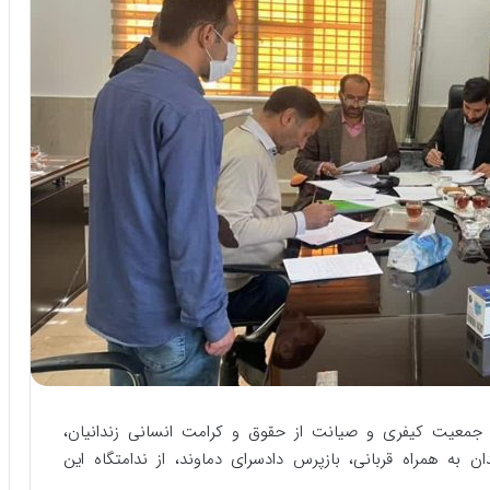
جمعیت کیفری و صیانت از حقوق و کرامت انسانی زندانیان،
ن به همراه قربانی، بازپرس دادسرای دماوند، از ندامتگاه این