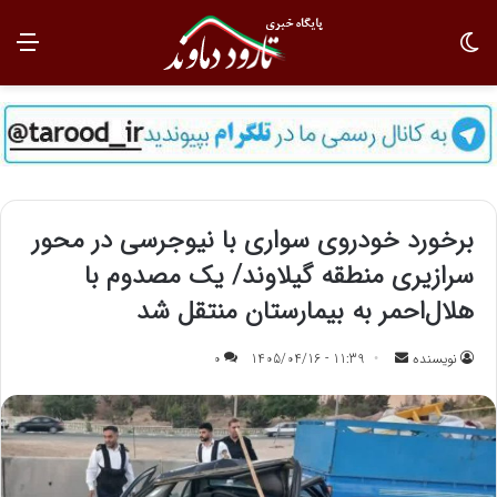
تغییر پوسته
منو
برخورد خودروی سواری با نیوجرسی در محور
سرازیری منطقه گیلاوند/ یک مصدوم با
هلال‌احمر به بیمارستان منتقل شد
نویسنده
ا
11:39 - 1405/04/16
0
ر
س
ا
ل
ب