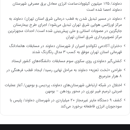
دماوند/ ۱۲۵ میلیون کیلووات‌ساعت انرژی معادل برق مصرفی شهرستان
دماوند احصا شده است
دماوند در مسیر تبدیل شدن به قطب درمانی شرق استان تهران/ دماوند به
مرکز اورژانس هوایی شرق تهران تبدیل می‌شود/ اجرای طرح بیمارستان
جایگزین در مصوبات استانی و ملی پیش‌بینی شده است/ احداث مجهزترین
مرکز تصویربرداری شرق استان تهران
دختران آکادمی تکواندو امیران از شهرستان دماوند در مسابقات هانمادانگ
قهرمانی استان تهران موفق به کسب ۳ مدال رنگارنگ شدند
کشتی‌گیر دماوندی روی سکوی سوم مسابقات دانشگاه‌های کشور ایستاد
طراحی «تخت تعزیه» دماوند به مراحل نهایی رسید/ ایجاد قطب فرهنگی در
۸ هزار مترمربع
اختلال در شبکه ارتباطی شهرستان‌های دماوند، پردیس و بومهن/ آغاز عملیات
ضربتی ترمیم فیبر نوری در محور رودهن – بومهن
کشف ۹ دستگاه ماینر غیرمجاز ۲۰ میلیاردی در شهرستان دماوند/ پلیس با
سودجویان انرژی قاطعانه برخورد می‌کند