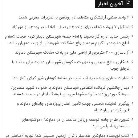
آخرین اخبار
۶ واحد صنفی آرایشگری متخلف در رودهن به تعزیرات معرفی شدند
تشکیل ۷ پرونده تخلف برای واحدهای صنفی املاک در رودهن و مهرآباد
رئیس جدید اداره گاز دماوند با امام جمعه شهرستان دیدار کرد/ حجت‌الاسلام
فتاح دماوندی: تکریم مردم و رفع مشکلات شهروندان اولویت مدیران باشد
آزادسازی ۲۰۰ مترمربع از اراضی ملی در پلاک مغانک شهرستان دماوند
همکاری منابع طبیعی و تعزیرات حکومتی شهرستان دماوند برای مقابله با
قاچاق چوب
عملیات حفاری چاه جدید آب شرب در منطقه کوهان شهر کیلان آغاز شد
دیدار جانشین فرمانده انتظامی شهرستان دماوند با خانواده شهید عنصری/
سرهنگ وردی‌زاده: خانواده شهدا مروجان فرهنگ ایثار در جامعه هستند
پیگیری نماینده مجلس جهت تأمین اعتبار پروژه‌های جاده‌ای دماوند و
فیروزکوه در وزارت راه
تدوین طرح جامع توسعه ورزش سالمندان در دماوند/ «دوشنبه‌های
سالمندی» اجرا می‌شود
کتاب نویسنده دماوندی هم‌سفر زائران اربعین حسینی شد/ توزیع «ساعتی در