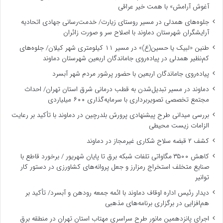
آغوش آرامش» با همت خیر عراقی
جلوه‌های همدلی در مسیر روستای زیارت/ خدمت‌رسانی جهادی اتحادیه
آرایشگران شهرستان دماوند با اصلاح سر و صورت زائران
طنین «لبیک یا حسین(ع)» در مسیر ۱۱ کیلومتری شهر کیلان/ جلوه‌های
کم‌نظیر همدلی در پیاده‌روی جاماندگان اربعین شهرستان دماوند
پیاده‌روی جاماندگان اربعین با حضور پرشور مردم شهر آبسرد
دماوند در مسیر تبدیل‌شدن به قطب درمانی شرق استان تهران/ احداث
مجتمع تخصصی تصویربرداری با سرمایه‌گذاری ۶۰۰ میلیاردی
بررسی میدانی طرح پیشنهادی پرورش بلدرچین در دماوند با تأکید بر رعایت
الزامات زیست ‌محیطی
کشف ۲ قبضه سلاح شکاری غیرمجاز در دماوند
کاهش ۳۵۰۰ مگاواتی تلفات شبکه برق تا پایان شهریور / برخورد قاطع با
صنایع متخلف استخراج رمزارز و جعل پروانه‌های کشاورزی در دستور کار
توانیر
دیدار رئیس اداره اوقاف دماوند با ائمه جمعه رودهن و آبسرد/ تأکید بر
هم‌افزایی در برگزاری برنامه‌های مذهبی
اجرای پانزدهمین مانور طرح سراسری مهتاب استان تهران در منطقه برق