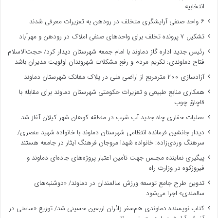
انتخابیه
۶ واحد صنفی آرایشگری متخلف در رودهن به تعزیرات معرفی شدند
تشکیل ۷ پرونده تخلف برای واحدهای صنفی املاک در رودهن و مهرآباد
رئیس جدید اداره گاز دماوند با امام جمعه شهرستان دیدار کرد/ حجت‌الاسلام
فتاح دماوندی: تکریم مردم و رفع مشکلات شهروندان اولویت مدیران باشد
آزادسازی ۲۰۰ مترمربع از اراضی ملی در پلاک مغانک شهرستان دماوند
همکاری منابع طبیعی و تعزیرات حکومتی شهرستان دماوند برای مقابله با
قاچاق چوب
عملیات حفاری چاه جدید آب شرب در منطقه کوهان شهر کیلان آغاز شد
دیدار جانشین فرمانده انتظامی شهرستان دماوند با خانواده شهید عنصری/
سرهنگ وردی‌زاده: خانواده شهدا مروجان فرهنگ ایثار در جامعه هستند
پیگیری نماینده مجلس جهت تأمین اعتبار پروژه‌های جاده‌ای دماوند و
فیروزکوه در وزارت راه
تدوین طرح جامع توسعه ورزش سالمندان در دماوند/ «دوشنبه‌های
سالمندی» اجرا می‌شود
کتاب نویسنده دماوندی هم‌سفر زائران اربعین حسینی شد/ توزیع «ساعتی در