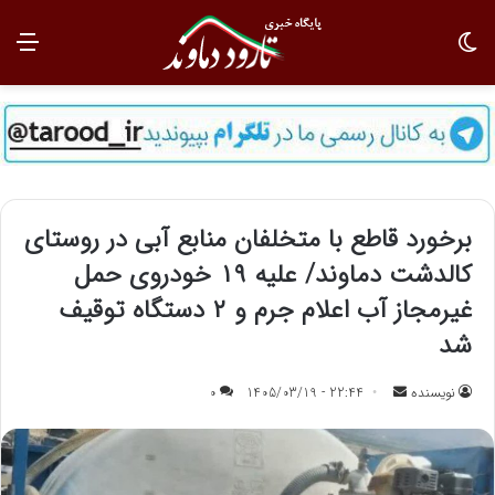
تغییر پوسته
منو
برخورد قاطع با متخلفان منابع آبی در روستای
کالدشت دماوند/ علیه ۱۹ خودروی حمل
غیرمجاز آب اعلام جرم و ۲ دستگاه توقیف
شد
نویسنده
ا
22:44 - 1405/03/19
0
ر
س
ا