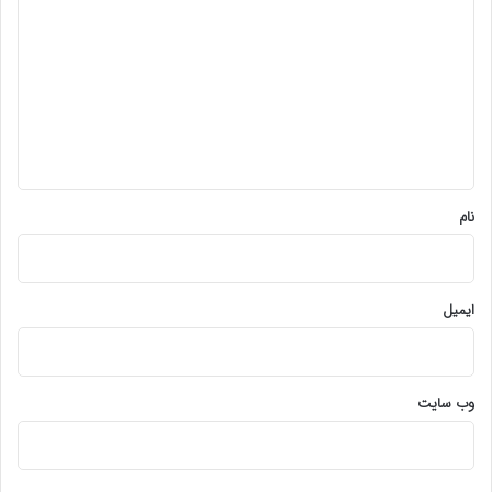
ی
د
گ
ا
ه
*
نام
ایمیل
وب‌ سایت