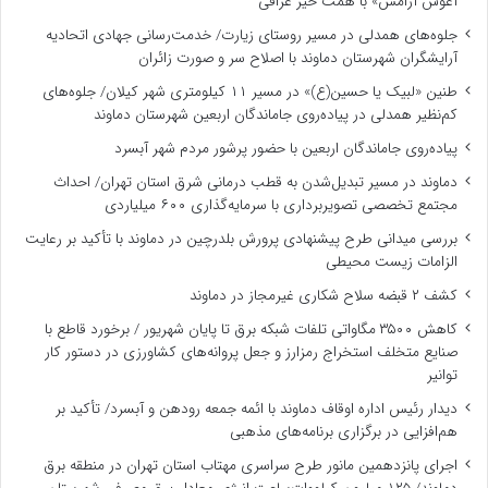
آغوش آرامش» با همت خیر عراقی
جلوه‌های همدلی در مسیر روستای زیارت/ خدمت‌رسانی جهادی اتحادیه
آرایشگران شهرستان دماوند با اصلاح سر و صورت زائران
طنین «لبیک یا حسین(ع)» در مسیر ۱۱ کیلومتری شهر کیلان/ جلوه‌های
کم‌نظیر همدلی در پیاده‌روی جاماندگان اربعین شهرستان دماوند
پیاده‌روی جاماندگان اربعین با حضور پرشور مردم شهر آبسرد
دماوند در مسیر تبدیل‌شدن به قطب درمانی شرق استان تهران/ احداث
مجتمع تخصصی تصویربرداری با سرمایه‌گذاری ۶۰۰ میلیاردی
بررسی میدانی طرح پیشنهادی پرورش بلدرچین در دماوند با تأکید بر رعایت
الزامات زیست ‌محیطی
کشف ۲ قبضه سلاح شکاری غیرمجاز در دماوند
کاهش ۳۵۰۰ مگاواتی تلفات شبکه برق تا پایان شهریور / برخورد قاطع با
صنایع متخلف استخراج رمزارز و جعل پروانه‌های کشاورزی در دستور کار
توانیر
دیدار رئیس اداره اوقاف دماوند با ائمه جمعه رودهن و آبسرد/ تأکید بر
هم‌افزایی در برگزاری برنامه‌های مذهبی
اجرای پانزدهمین مانور طرح سراسری مهتاب استان تهران در منطقه برق