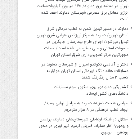
تهران در منطقه برق دماوند/ ۱۲۵ میلیون کیلووات‌ساعت
انرژی معادل برق مصرفی شهرستان دماوند احصا شده
است
دماوند در مسیر تبدیل شدن به قطب درمانی شرق
استان تهران/ دماوند به مرکز اورژانس هوایی شرق تهران
تبدیل می‌شود/ اجرای طرح بیمارستان جایگزین در
مصوبات استانی و ملی پیش‌بینی شده است/ احداث
مجهزترین مرکز تصویربرداری شرق استان تهران
دختران آکادمی تکواندو امیران از شهرستان دماوند در
مسابقات هانمادانگ قهرمانی استان تهران موفق به
کسب ۳ مدال رنگارنگ شدند
کشتی‌گیر دماوندی روی سکوی سوم مسابقات
دانشگاه‌های کشور ایستاد
طراحی «تخت تعزیه» دماوند به مراحل نهایی رسید/
ایجاد قطب فرهنگی در ۸ هزار مترمربع
اختلال در شبکه ارتباطی شهرستان‌های دماوند، پردیس
و بومهن/ آغاز عملیات ضربتی ترمیم فیبر نوری در محور
رودهن – بومهن