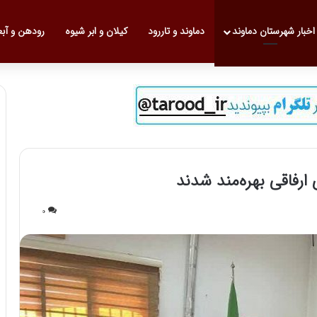
 نخست
اخبار شهرستان دماوند
دماوند و تاررود
کیلان و ابر شیوه
رودهن و آب
0