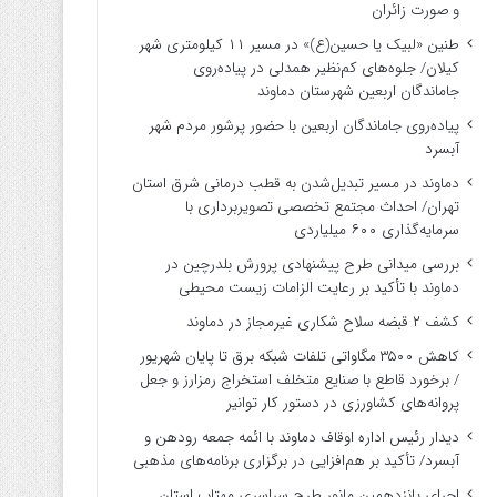
و صورت زائران
طنین «لبیک یا حسین(ع)» در مسیر ۱۱ کیلومتری شهر
کیلان/ جلوه‌های کم‌نظیر همدلی در پیاده‌روی
جاماندگان اربعین شهرستان دماوند
پیاده‌روی جاماندگان اربعین با حضور پرشور مردم شهر
آبسرد
دماوند در مسیر تبدیل‌شدن به قطب درمانی شرق استان
تهران/ احداث مجتمع تخصصی تصویربرداری با
سرمایه‌گذاری ۶۰۰ میلیاردی
بررسی میدانی طرح پیشنهادی پرورش بلدرچین در
دماوند با تأکید بر رعایت الزامات زیست ‌محیطی
کشف ۲ قبضه سلاح شکاری غیرمجاز در دماوند
کاهش ۳۵۰۰ مگاواتی تلفات شبکه برق تا پایان شهریور
/ برخورد قاطع با صنایع متخلف استخراج رمزارز و جعل
پروانه‌های کشاورزی در دستور کار توانیر
دیدار رئیس اداره اوقاف دماوند با ائمه جمعه رودهن و
آبسرد/ تأکید بر هم‌افزایی در برگزاری برنامه‌های مذهبی
اجرای پانزدهمین مانور طرح سراسری مهتاب استان