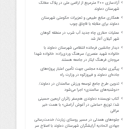
آزادسازی ۲۰۰ مترمربع از اراضی ملی در پلاک مغانک
شهرستان دماوند
همکاری منابع طبیعی و تعزیرات حکومتی شهرستان
دماوند برای مقابله با قاچاق چوب
عملیات حفاری چاه جدید آب شرب در منطقه کوهان
شهر کیلان آغاز شد
دیدار جانشین فرمانده انتظامی شهرستان دماوند با
خانواده شهید عنصری/ سرهنگ وردی‌زاده: خانواده شهدا
مروجان فرهنگ ایثار در جامعه هستند
پیگیری نماینده مجلس جهت تأمین اعتبار پروژه‌های
جاده‌ای دماوند و فیروزکوه در وزارت راه
تدوین طرح جامع توسعه ورزش سالمندان در دماوند/
«دوشنبه‌های سالمندی» اجرا می‌شود
کتاب نویسنده دماوندی هم‌سفر زائران اربعین حسینی
شد/ توزیع «ساعتی در آغوش آرامش» با همت خیر
عراقی
جلوه‌های همدلی در مسیر روستای زیارت/ خدمت‌رسانی
جهادی اتحادیه آرایشگران شهرستان دماوند با اصلاح سر