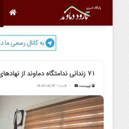
صفحه
۷۱ زندانی ندامتگاه دماوند از نهادهای ارفاقی بهره‌مند شدند
نویسنده
ا
10:07 - 1404/07/13
ر
س
ا
ل
ب
ه