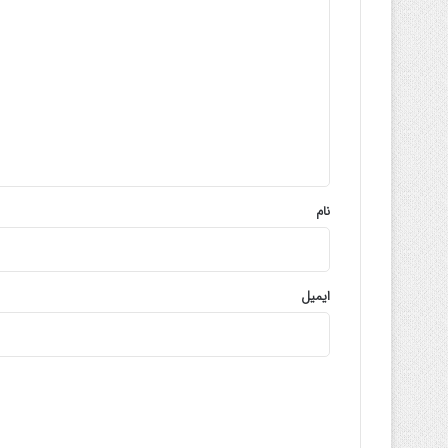
ی
د
گ
ا
ه
*
نام
ایمیل