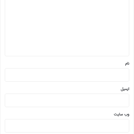
ی
د
گ
ا
ه
*
نام
ایمیل
وب‌ سایت