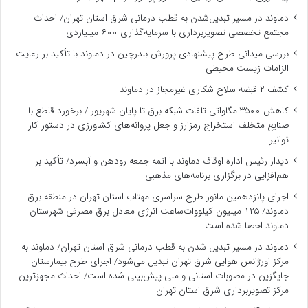
دماوند در مسیر تبدیل‌شدن به قطب درمانی شرق استان تهران/ احداث
مجتمع تخصصی تصویربرداری با سرمایه‌گذاری ۶۰۰ میلیاردی
بررسی میدانی طرح پیشنهادی پرورش بلدرچین در دماوند با تأکید بر رعایت
الزامات زیست ‌محیطی
کشف ۲ قبضه سلاح شکاری غیرمجاز در دماوند
کاهش ۳۵۰۰ مگاواتی تلفات شبکه برق تا پایان شهریور / برخورد قاطع با
صنایع متخلف استخراج رمزارز و جعل پروانه‌های کشاورزی در دستور کار
توانیر
دیدار رئیس اداره اوقاف دماوند با ائمه جمعه رودهن و آبسرد/ تأکید بر
هم‌افزایی در برگزاری برنامه‌های مذهبی
اجرای پانزدهمین مانور طرح سراسری مهتاب استان تهران در منطقه برق
دماوند/ ۱۲۵ میلیون کیلووات‌ساعت انرژی معادل برق مصرفی شهرستان
دماوند احصا شده است
دماوند در مسیر تبدیل شدن به قطب درمانی شرق استان تهران/ دماوند به
مرکز اورژانس هوایی شرق تهران تبدیل می‌شود/ اجرای طرح بیمارستان
جایگزین در مصوبات استانی و ملی پیش‌بینی شده است/ احداث مجهزترین
مرکز تصویربرداری شرق استان تهران