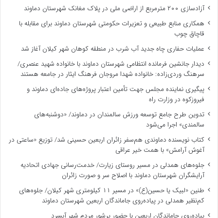
آزادسازی ۲۰۰ مترمربع از اراضی ملی در پلاک مغانک شهرستان دماوند
همکاری منابع طبیعی و تعزیرات حکومتی شهرستان دماوند برای مقابله با
قاچاق چوب
عملیات حفاری چاه جدید آب شرب در منطقه کوهان شهر کیلان آغاز شد
دیدار جانشین فرمانده انتظامی شهرستان دماوند با خانواده شهید عنصری/
سرهنگ وردی‌زاده: خانواده شهدا مروجان فرهنگ ایثار در جامعه هستند
پیگیری نماینده مجلس جهت تأمین اعتبار پروژه‌های جاده‌ای دماوند و
فیروزکوه در وزارت راه
تدوین طرح جامع توسعه ورزش سالمندان در دماوند/ «دوشنبه‌های
سالمندی» اجرا می‌شود
کتاب نویسنده دماوندی هم‌سفر زائران اربعین حسینی شد/ توزیع «ساعتی در
آغوش آرامش» با همت خیر عراقی
جلوه‌های همدلی در مسیر روستای زیارت/ خدمت‌رسانی جهادی اتحادیه
آرایشگران شهرستان دماوند با اصلاح سر و صورت زائران
طنین «لبیک یا حسین(ع)» در مسیر ۱۱ کیلومتری شهر کیلان/ جلوه‌های
کم‌نظیر همدلی در پیاده‌روی جاماندگان اربعین شهرستان دماوند
پیاده‌روی جاماندگان اربعین با حضور پرشور مردم شهر آبسرد