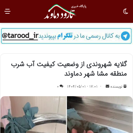
تغییر پوسته
منو
گلایه شهروندی از وضعیت کیفیت آب شرب
منطقه مشا شهر دماوند
نویسنده
ا
17:01 - 1404/05/01
0
ر
س
ا
ل
ب
ه