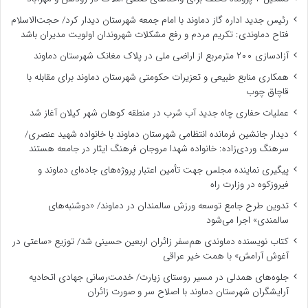
رئیس جدید اداره گاز دماوند با امام جمعه شهرستان دیدار کرد/ حجت‌الاسلام
فتاح دماوندی: تکریم مردم و رفع مشکلات شهروندان اولویت مدیران باشد
آزادسازی ۲۰۰ مترمربع از اراضی ملی در پلاک مغانک شهرستان دماوند
همکاری منابع طبیعی و تعزیرات حکومتی شهرستان دماوند برای مقابله با
قاچاق چوب
عملیات حفاری چاه جدید آب شرب در منطقه کوهان شهر کیلان آغاز شد
دیدار جانشین فرمانده انتظامی شهرستان دماوند با خانواده شهید عنصری/
سرهنگ وردی‌زاده: خانواده شهدا مروجان فرهنگ ایثار در جامعه هستند
پیگیری نماینده مجلس جهت تأمین اعتبار پروژه‌های جاده‌ای دماوند و
فیروزکوه در وزارت راه
تدوین طرح جامع توسعه ورزش سالمندان در دماوند/ «دوشنبه‌های
سالمندی» اجرا می‌شود
کتاب نویسنده دماوندی هم‌سفر زائران اربعین حسینی شد/ توزیع «ساعتی در
آغوش آرامش» با همت خیر عراقی
جلوه‌های همدلی در مسیر روستای زیارت/ خدمت‌رسانی جهادی اتحادیه
آرایشگران شهرستان دماوند با اصلاح سر و صورت زائران