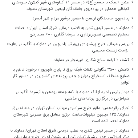
طنین «لبیک یا حسین(ع)» در مسیر ۱۱ کیلومتری شهر کیلان/ جلوه‌های
کم‌نظیر همدلی در پیاده‌روی جاماندگان اربعین شهرستان دماوند
پیاده‌روی جاماندگان اربعین با حضور پرشور مردم شهر آبسرد
دماوند در مسیر تبدیل‌شدن به قطب درمانی شرق استان تهران/ احداث
مجتمع تخصصی تصویربرداری با سرمایه‌گذاری ۶۰۰ میلیاردی
بررسی میدانی طرح پیشنهادی پرورش بلدرچین در دماوند با تأکید بر رعایت
الزامات زیست ‌محیطی
کشف ۲ قبضه سلاح شکاری غیرمجاز در دماوند
کاهش ۳۵۰۰ مگاواتی تلفات شبکه برق تا پایان شهریور / برخورد قاطع با
صنایع متخلف استخراج رمزارز و جعل پروانه‌های کشاورزی در دستور کار
توانیر
دیدار رئیس اداره اوقاف دماوند با ائمه جمعه رودهن و آبسرد/ تأکید بر
هم‌افزایی در برگزاری برنامه‌های مذهبی
اجرای پانزدهمین مانور طرح سراسری مهتاب استان تهران در منطقه برق
دماوند/ ۱۲۵ میلیون کیلووات‌ساعت انرژی معادل برق مصرفی شهرستان
دماوند احصا شده است
دماوند در مسیر تبدیل شدن به قطب درمانی شرق استان تهران/ دماوند به
مرکز اورژانس هوایی شرق تهران تبدیل می‌شود/ اجرای طرح بیمارستان