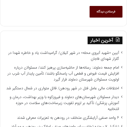
آخرین اخبار
آیین «شهید آبروی محله» در شهر کیلان/ گرامیداشت یاد و خاطره شهدا در
گلزار شهدای فاجان
امام جمعه دماوند: رسانه‌ها از حاشیه‌سازی پرهیز کنند/ مسئولان درباره
افزایش قیمت قبوض و قطعی آب پاسخگو باشند/ تأمین پایدار آب شرب در
اولویت مسئولان شهرستان دماوند قرار گیرد
اختلافات مالی عامل قتل در شهر رودهن/ قاتلِ متواری در شمال دستگیر شد
دیدار مسئولان شهرستان‌های دماوند و فیروزکوه با وزیر بهداشت، درمان و
آموزش پزشکی/ تأکید بر لزوم تقویت زیرساخت‌های سلامت در حوزه
انتخابیه
۶ واحد صنفی آرایشگری متخلف در رودهن به تعزیرات معرفی شدند
تشکیل ۷ پرونده تخلف برای واحدهای صنفی املاک در رودهن و مهرآباد