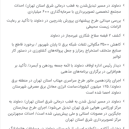
دماوند در مسیر تبدیل‌شدن به قطب درمانی شرق استان تهران/ احداث
مجتمع تخصصی تصویربرداری با سرمایه‌گذاری ۶۰۰ میلیاردی
بررسی میدانی طرح پیشنهادی پرورش بلدرچین در دماوند با تأکید بر رعایت
الزامات زیست ‌محیطی
کشف ۲ قبضه سلاح شکاری غیرمجاز در دماوند
کاهش ۳۵۰۰ مگاواتی تلفات شبکه برق تا پایان شهریور / برخورد قاطع با
صنایع متخلف استخراج رمزارز و جعل پروانه‌های کشاورزی در دستور کار
توانیر
دیدار رئیس اداره اوقاف دماوند با ائمه جمعه رودهن و آبسرد/ تأکید بر
هم‌افزایی در برگزاری برنامه‌های مذهبی
اجرای پانزدهمین مانور طرح سراسری مهتاب استان تهران در منطقه برق
دماوند/ ۱۲۵ میلیون کیلووات‌ساعت انرژی معادل برق مصرفی شهرستان
دماوند احصا شده است
دماوند در مسیر تبدیل شدن به قطب درمانی شرق استان تهران/ دماوند به
مرکز اورژانس هوایی شرق تهران تبدیل می‌شود/ اجرای طرح بیمارستان
جایگزین در مصوبات استانی و ملی پیش‌بینی شده است/ احداث مجهزترین
مرکز تصویربرداری شرق استان تهران
دختران آکادمی تکواندو امیران از شهرستان دماوند در مسابقات هانمادانگ