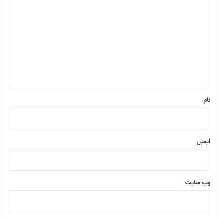
ی
د
گ
ا
ه
*
نام
ایمیل
وب‌ سایت