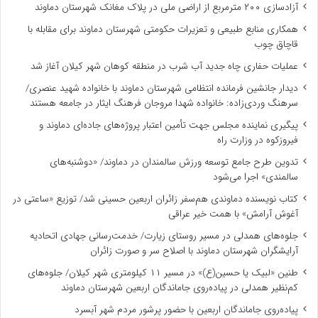
آزادسازی ۲۰۰ مترمربع از اراضی ملی در پلاک مغانک شهرستان دماوند
همکاری منابع طبیعی و تعزیرات حکومتی شهرستان دماوند برای مقابله با
قاچاق چوب
عملیات حفاری چاه جدید آب شرب در منطقه کوهان شهر کیلان آغاز شد
دیدار جانشین فرمانده انتظامی شهرستان دماوند با خانواده شهید عنصری/
سرهنگ وردی‌زاده: خانواده شهدا مروجان فرهنگ ایثار در جامعه هستند
پیگیری نماینده مجلس جهت تأمین اعتبار پروژه‌های جاده‌ای دماوند و
فیروزکوه در وزارت راه
تدوین طرح جامع توسعه ورزش سالمندان در دماوند/ «دوشنبه‌های
سالمندی» اجرا می‌شود
کتاب نویسنده دماوندی هم‌سفر زائران اربعین حسینی شد/ توزیع «ساعتی در
آغوش آرامش» با همت خیر عراقی
جلوه‌های همدلی در مسیر روستای زیارت/ خدمت‌رسانی جهادی اتحادیه
آرایشگران شهرستان دماوند با اصلاح سر و صورت زائران
طنین «لبیک یا حسین(ع)» در مسیر ۱۱ کیلومتری شهر کیلان/ جلوه‌های
کم‌نظیر همدلی در پیاده‌روی جاماندگان اربعین شهرستان دماوند
پیاده‌روی جاماندگان اربعین با حضور پرشور مردم شهر آبسرد