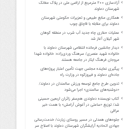
آزادسازی ۲۰۰ مترمربع از اراضی ملی در پلاک مغانک
شهرستان دماوند
همکاری منابع طبیعی و تعزیرات حکومتی شهرستان
دماوند برای مقابله با قاچاق چوب
عملیات حفاری چاه جدید آب شرب در منطقه کوهان
شهر کیلان آغاز شد
دیدار جانشین فرمانده انتظامی شهرستان دماوند با
خانواده شهید عنصری/ سرهنگ وردی‌زاده: خانواده شهدا
مروجان فرهنگ ایثار در جامعه هستند
پیگیری نماینده مجلس جهت تأمین اعتبار پروژه‌های
جاده‌ای دماوند و فیروزکوه در وزارت راه
تدوین طرح جامع توسعه ورزش سالمندان در دماوند/
«دوشنبه‌های سالمندی» اجرا می‌شود
کتاب نویسنده دماوندی هم‌سفر زائران اربعین حسینی
شد/ توزیع «ساعتی در آغوش آرامش» با همت خیر
عراقی
جلوه‌های همدلی در مسیر روستای زیارت/ خدمت‌رسانی
جهادی اتحادیه آرایشگران شهرستان دماوند با اصلاح سر