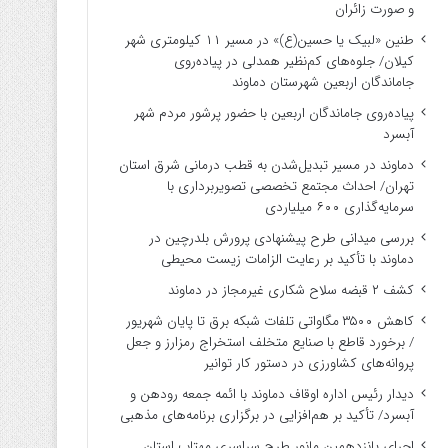
و صورت زائران
طنین «لبیک یا حسین(ع)» در مسیر ۱۱ کیلومتری شهر
کیلان/ جلوه‌های کم‌نظیر همدلی در پیاده‌روی
جاماندگان اربعین شهرستان دماوند
پیاده‌روی جاماندگان اربعین با حضور پرشور مردم شهر
آبسرد
دماوند در مسیر تبدیل‌شدن به قطب درمانی شرق استان
تهران/ احداث مجتمع تخصصی تصویربرداری با
سرمایه‌گذاری ۶۰۰ میلیاردی
بررسی میدانی طرح پیشنهادی پرورش بلدرچین در
دماوند با تأکید بر رعایت الزامات زیست ‌محیطی
کشف ۲ قبضه سلاح شکاری غیرمجاز در دماوند
کاهش ۳۵۰۰ مگاواتی تلفات شبکه برق تا پایان شهریور
/ برخورد قاطع با صنایع متخلف استخراج رمزارز و جعل
پروانه‌های کشاورزی در دستور کار توانیر
دیدار رئیس اداره اوقاف دماوند با ائمه جمعه رودهن و
آبسرد/ تأکید بر هم‌افزایی در برگزاری برنامه‌های مذهبی
اجرای پانزدهمین مانور طرح سراسری مهتاب استان