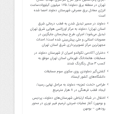
تهران در منطقه برق دماوند/ ۱۲۵ میلیون کیلووات‌ساعت
انرژی معادل برق مصرفی شهرستان دماوند احصا شده
است
دماوند در مسیر تبدیل شدن به قطب درمانی شرق
استان تهران/ دماوند به مرکز اورژانس هوایی شرق تهران
تبدیل می‌شود/ اجرای طرح بیمارستان جایگزین در
مصوبات استانی و ملی پیش‌بینی شده است/ احداث
مجهزترین مرکز تصویربرداری شرق استان تهران
دختران آکادمی تکواندو امیران از شهرستان دماوند در
مسابقات هانمادانگ قهرمانی استان تهران موفق به
کسب ۳ مدال رنگارنگ شدند
کشتی‌گیر دماوندی روی سکوی سوم مسابقات
دانشگاه‌های کشور ایستاد
طراحی «تخت تعزیه» دماوند به مراحل نهایی رسید/
ایجاد قطب فرهنگی در ۸ هزار مترمربع
اختلال در شبکه ارتباطی شهرستان‌های دماوند، پردیس
و بومهن/ آغاز عملیات ضربتی ترمیم فیبر نوری در محور
رودهن – بومهن