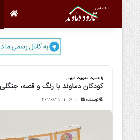
صفحه
با حمایت مدیریت شهری؛
کودکان دماوند با رنگ و قصه، جنگلی ا
نویسنده
ا
12:56 - 1404/08/19
ر
س
ا
ل
ب