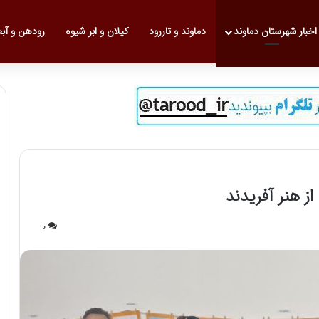
 نخست
اخبار شهرستان دماوند
دماوند و تاررود
کیلان و ابر شیوه
رودهن و آب
ز هنر آفریدند
0