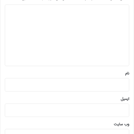
د
ی
د
گ
ا
ه
*
نام
ایمیل
وب‌ سایت