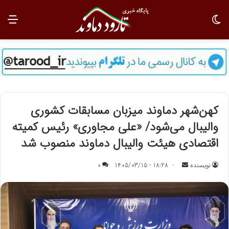
تغییر پوسته
منو
کهن‌شهر دماوند میزبان مسابقات کشوری
والیبال می‌شود/ «علی مجاوری» رئیس کمیته
اقتصادی هیئت والیبال دماوند منصوب شد
نویسنده
ا
18:28 - 1405/03/15
0
ر
س
ا
ل
ب