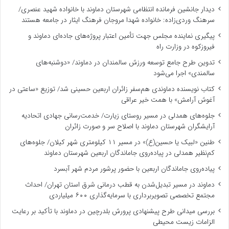
دیدار جانشین فرمانده انتظامی شهرستان دماوند با خانواده شهید عنصری/
سرهنگ وردی‌زاده: خانواده شهدا مروجان فرهنگ ایثار در جامعه هستند
پیگیری نماینده مجلس جهت تأمین اعتبار پروژه‌های جاده‌ای دماوند و
فیروزکوه در وزارت راه
تدوین طرح جامع توسعه ورزش سالمندان در دماوند/ «دوشنبه‌های
سالمندی» اجرا می‌شود
کتاب نویسنده دماوندی هم‌سفر زائران اربعین حسینی شد/ توزیع «ساعتی در
آغوش آرامش» با همت خیر عراقی
جلوه‌های همدلی در مسیر روستای زیارت/ خدمت‌رسانی جهادی اتحادیه
آرایشگران شهرستان دماوند با اصلاح سر و صورت زائران
طنین «لبیک یا حسین(ع)» در مسیر ۱۱ کیلومتری شهر کیلان/ جلوه‌های
کم‌نظیر همدلی در پیاده‌روی جاماندگان اربعین شهرستان دماوند
پیاده‌روی جاماندگان اربعین با حضور پرشور مردم شهر آبسرد
دماوند در مسیر تبدیل‌شدن به قطب درمانی شرق استان تهران/ احداث
مجتمع تخصصی تصویربرداری با سرمایه‌گذاری ۶۰۰ میلیاردی
بررسی میدانی طرح پیشنهادی پرورش بلدرچین در دماوند با تأکید بر رعایت
الزامات زیست ‌محیطی