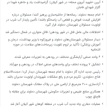
آیین «شهید آبروی محله» در شهر کیلان/ گرامیداشت یاد و خاطره شهدا در
گلزار شهدای فاجان
امام جمعه دماوند: رسانه‌ها از حاشیه‌سازی پرهیز کنند/ مسئولان درباره
افزایش قیمت قبوض و قطعی آب پاسخگو باشند/ تأمین پایدار آب شرب در
اولویت مسئولان شهرستان دماوند قرار گیرد
اختلافات مالی عامل قتل در شهر رودهن/ قاتلِ متواری در شمال دستگیر شد
دیدار مسئولان شهرستان‌های دماوند و فیروزکوه با وزیر بهداشت، درمان و
آموزش پزشکی/ تأکید بر لزوم تقویت زیرساخت‌های سلامت در حوزه
انتخابیه
۶ واحد صنفی آرایشگری متخلف در رودهن به تعزیرات معرفی شدند
تشکیل ۷ پرونده تخلف برای واحدهای صنفی املاک در رودهن و مهرآباد
رئیس جدید اداره گاز دماوند با امام جمعه شهرستان دیدار کرد/ حجت‌الاسلام
فتاح دماوندی: تکریم مردم و رفع مشکلات شهروندان اولویت مدیران باشد
آزادسازی ۲۰۰ مترمربع از اراضی ملی در پلاک مغانک شهرستان دماوند
همکاری منابع طبیعی و تعزیرات حکومتی شهرستان دماوند برای مقابله با
قاچاق چوب
عملیات حفاری چاه جدید آب شرب در منطقه کوهان شهر کیلان آغاز شد