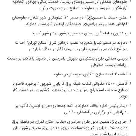
جلوه‌های همدلی در مسیر روستای زیارت/ خدمت‌رسانی جهادی اتحادیه
آرایشگران شهرستان دماوند با اصلاح سر و صورت زائران
طنین «لبیک یا حسین(ع)» در مسیر ۱۱ کیلومتری شهر کیلان/ جلوه‌های
کم‌نظیر همدلی در پیاده‌روی جاماندگان اربعین شهرستان دماوند
پیاده‌روی جاماندگان اربعین با حضور پرشور مردم شهر آبسرد
دماوند در مسیر تبدیل‌شدن به قطب درمانی شرق استان تهران/ احداث
مجتمع تخصصی تصویربرداری با سرمایه‌گذاری ۶۰۰ میلیاردی
بررسی میدانی طرح پیشنهادی پرورش بلدرچین در دماوند با تأکید بر رعایت
الزامات زیست ‌محیطی
کشف ۲ قبضه سلاح شکاری غیرمجاز در دماوند
کاهش ۳۵۰۰ مگاواتی تلفات شبکه برق تا پایان شهریور / برخورد قاطع با
صنایع متخلف استخراج رمزارز و جعل پروانه‌های کشاورزی در دستور کار
توانیر
دیدار رئیس اداره اوقاف دماوند با ائمه جمعه رودهن و آبسرد/ تأکید بر
هم‌افزایی در برگزاری برنامه‌های مذهبی
اجرای پانزدهمین مانور طرح سراسری مهتاب استان تهران در منطقه برق
دماوند/ ۱۲۵ میلیون کیلووات‌ساعت انرژی معادل برق مصرفی شهرستان
دماوند احصا شده است