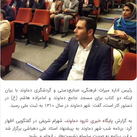
ب
ه
ا
ی
م
ی
ل
رئیس اداره میراث فرهنگی، صنایع‌دستی و گردشگری دماوند با بیان
اینکه دو کتاب برای مسجد جامع دماوند و امامزاده هاشم (ع) در
دستور کار است، گفت: شهر دماوند در سال ۱۳۱۰ به ثبت ملی رسید.
به گزارش
پایگاه خبری تارود دماوند
، شهرام شریفی در گفتگویی اظهار
کرد: برنامه شب شهر دماوند به پیشنهاد استاد علی دهباشی برگزار شد
و این برنامه به صورت سلسله نشست‌هایی انجام می‌شود.