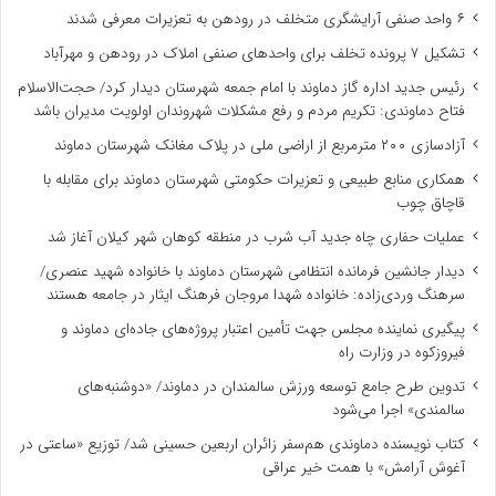
۶ واحد صنفی آرایشگری متخلف در رودهن به تعزیرات معرفی شدند
تشکیل ۷ پرونده تخلف برای واحدهای صنفی املاک در رودهن و مهرآباد
رئیس جدید اداره گاز دماوند با امام جمعه شهرستان دیدار کرد/ حجت‌الاسلام
فتاح دماوندی: تکریم مردم و رفع مشکلات شهروندان اولویت مدیران باشد
آزادسازی ۲۰۰ مترمربع از اراضی ملی در پلاک مغانک شهرستان دماوند
همکاری منابع طبیعی و تعزیرات حکومتی شهرستان دماوند برای مقابله با
قاچاق چوب
عملیات حفاری چاه جدید آب شرب در منطقه کوهان شهر کیلان آغاز شد
دیدار جانشین فرمانده انتظامی شهرستان دماوند با خانواده شهید عنصری/
سرهنگ وردی‌زاده: خانواده شهدا مروجان فرهنگ ایثار در جامعه هستند
پیگیری نماینده مجلس جهت تأمین اعتبار پروژه‌های جاده‌ای دماوند و
فیروزکوه در وزارت راه
تدوین طرح جامع توسعه ورزش سالمندان در دماوند/ «دوشنبه‌های
سالمندی» اجرا می‌شود
کتاب نویسنده دماوندی هم‌سفر زائران اربعین حسینی شد/ توزیع «ساعتی در
آغوش آرامش» با همت خیر عراقی