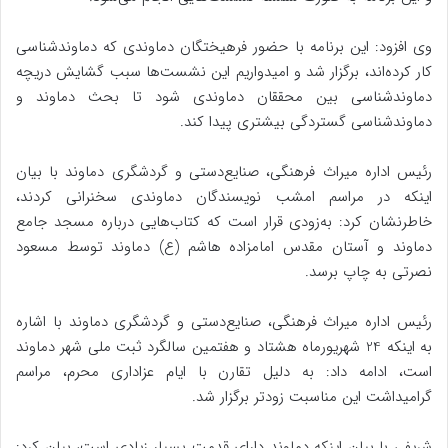
وی افزود: این برنامه با حضور فرهیختگان دماوندی که دماوندشناسی
کار کرده‌اند، برگزار شد و امیدواریم این نشست‌ها سبب گشایش دریچه
دماوندشناسی بین محققان دماوندی شود تا بحث دماوند و
دماوندشناسی گستردگی بیشتری پیدا کند.
رئیس اداره میراث فرهنگی، صنایع‌دستی و گردشگری دماوند با بیان
اینکه در مراسم امشب نویسندگان دماوندی سخنرانی کردند،
خاطرنشان کرد: به‌زودی قرار است که کتاب‌هایی درباره مسجد جامع
دماوند و آستان مقدس امامزاده هاشم (ع) دماوند توسط مسعود
نصرتی به چاپ برسد.
رئیس اداره میراث فرهنگی، صنایع‌دستی و گردشگری دماوند با اشاره
به اینکه 24 شهریورماه هشتاد و هفتمین سالگرد ثبت ملی شهر دماوند
است، ادامه داد: به دلیل تقارن با ایام عزاداری محرم، مراسم
گرامیداشت این مناسبت زودتر برگزار شد.
شریفی با بیان اینکه دماوند دارای قدمت بسیار زیادی است، بیان کرد: