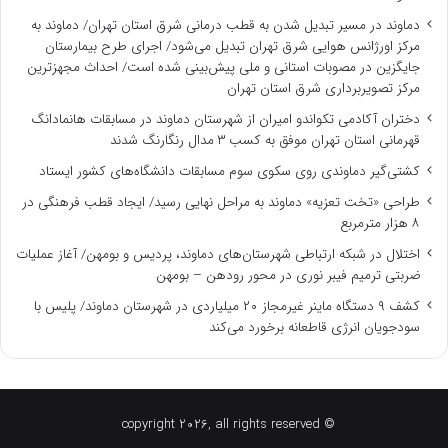
دماوند در مسیر تبدیل شدن به قطب درمانی شرق استان تهران/ دماوند به
مرکز اورژانس هوایی شرق تهران تبدیل می‌شود/ اجرای طرح بیمارستان
جایگزین در مصوبات استانی و ملی پیش‌بینی شده است/ احداث مجهزترین
مرکز تصویربرداری شرق استان تهران
دختران آکادمی تکواندو امیران از شهرستان دماوند در مسابقات هانمادانگ
قهرمانی استان تهران موفق به کسب ۳ مدال رنگارنگ شدند
کشتی‌گیر دماوندی روی سکوی سوم مسابقات دانشگاه‌های کشور ایستاد
طراحی «تخت تعزیه» دماوند به مراحل نهایی رسید/ ایجاد قطب فرهنگی در
۸ هزار مترمربع
اختلال در شبکه ارتباطی شهرستان‌های دماوند، پردیس و بومهن/ آغاز عملیات
ضربتی ترمیم فیبر نوری در محور رودهن – بومهن
کشف ۹ دستگاه ماینر غیرمجاز ۲۰ میلیاردی در شهرستان دماوند/ پلیس با
سودجویان انرژی قاطعانه برخورد می‌کند
© copyright 2026, all rights reserved