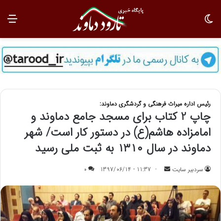
تغییر پوسته
منو
رئیس اداره میراث فرهنگی و گردشگری دماوند:
چاپ 2 کتاب برای مسجد جامع دماوند و
امامزاده هاشم(ع) در دستور کار است/ شهر
دماوند در سال ۱۳۱۰ به ثبت ملی رسید
سردبیر سایت
ا
11:37 - 1397/06/14
0
ر
س
ا
ل