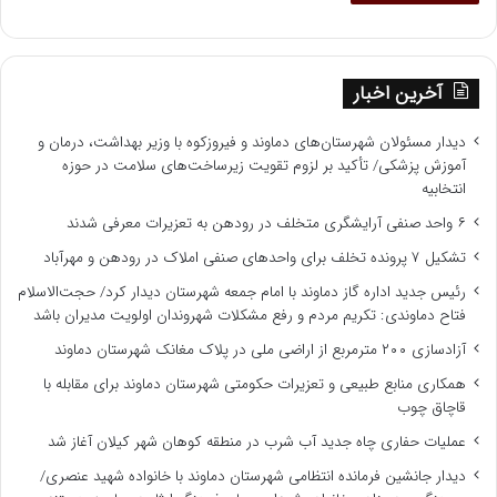
آخرین اخبار
دیدار مسئولان شهرستان‌های دماوند و فیروزکوه با وزیر بهداشت، درمان و
آموزش پزشکی/ تأکید بر لزوم تقویت زیرساخت‌های سلامت در حوزه
انتخابیه
۶ واحد صنفی آرایشگری متخلف در رودهن به تعزیرات معرفی شدند
تشکیل ۷ پرونده تخلف برای واحدهای صنفی املاک در رودهن و مهرآباد
رئیس جدید اداره گاز دماوند با امام جمعه شهرستان دیدار کرد/ حجت‌الاسلام
فتاح دماوندی: تکریم مردم و رفع مشکلات شهروندان اولویت مدیران باشد
آزادسازی ۲۰۰ مترمربع از اراضی ملی در پلاک مغانک شهرستان دماوند
همکاری منابع طبیعی و تعزیرات حکومتی شهرستان دماوند برای مقابله با
قاچاق چوب
عملیات حفاری چاه جدید آب شرب در منطقه کوهان شهر کیلان آغاز شد
دیدار جانشین فرمانده انتظامی شهرستان دماوند با خانواده شهید عنصری/