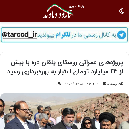
تغییر پوسته
منو
پروژه‌های عمرانی روستای یلقان دره با بیش
از ۴۳ میلیارد تومان اعتبار به بهره‌برداری رسید
نویسنده
ا
21:14 - 1404/06/08
0
ر
س
ا
ل
ب
ه