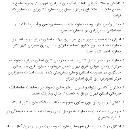
کاهش ۳۵۰۰ مگاواتی تلفات شبکه برق تا پایان شهریور / برخورد قاطع با
صنایع متخلف استخراج رمزارز و جعل پروانه‌های کشاورزی در دستور کار
توانیر
دیدار رئیس اداره اوقاف دماوند با ائمه جمعه رودهن و آبسرد/ تأکید بر
هم‌افزایی در برگزاری برنامه‌های مذهبی
اجرای پانزدهمین مانور طرح سراسری مهتاب استان تهران در منطقه برق
دماوند/ ۱۲۵ میلیون کیلووات‌ساعت انرژی معادل برق مصرفی شهرستان
دماوند احصا شده است
دماوند در مسیر تبدیل شدن به قطب درمانی شرق استان تهران/ دماوند به
مرکز اورژانس هوایی شرق تهران تبدیل می‌شود/ اجرای طرح بیمارستان
جایگزین در مصوبات استانی و ملی پیش‌بینی شده است/ احداث مجهزترین
مرکز تصویربرداری شرق استان تهران
دختران آکادمی تکواندو امیران از شهرستان دماوند در مسابقات هانمادانگ
قهرمانی استان تهران موفق به کسب ۳ مدال رنگارنگ شدند
کشتی‌گیر دماوندی روی سکوی سوم مسابقات دانشگاه‌های کشور ایستاد
طراحی «تخت تعزیه» دماوند به مراحل نهایی رسید/ ایجاد قطب فرهنگی در
۸ هزار مترمربع
اختلال در شبکه ارتباطی شهرستان‌های دماوند، پردیس و بومهن/ آغاز عملیات