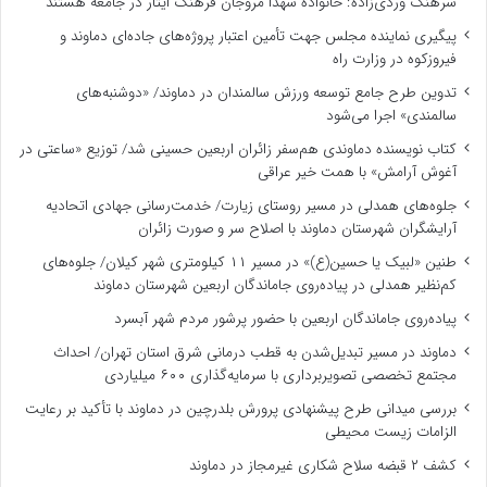
سرهنگ وردی‌زاده: خانواده شهدا مروجان فرهنگ ایثار در جامعه هستند
پیگیری نماینده مجلس جهت تأمین اعتبار پروژه‌های جاده‌ای دماوند و
فیروزکوه در وزارت راه
تدوین طرح جامع توسعه ورزش سالمندان در دماوند/ «دوشنبه‌های
سالمندی» اجرا می‌شود
کتاب نویسنده دماوندی هم‌سفر زائران اربعین حسینی شد/ توزیع «ساعتی در
آغوش آرامش» با همت خیر عراقی
جلوه‌های همدلی در مسیر روستای زیارت/ خدمت‌رسانی جهادی اتحادیه
آرایشگران شهرستان دماوند با اصلاح سر و صورت زائران
طنین «لبیک یا حسین(ع)» در مسیر ۱۱ کیلومتری شهر کیلان/ جلوه‌های
کم‌نظیر همدلی در پیاده‌روی جاماندگان اربعین شهرستان دماوند
پیاده‌روی جاماندگان اربعین با حضور پرشور مردم شهر آبسرد
دماوند در مسیر تبدیل‌شدن به قطب درمانی شرق استان تهران/ احداث
مجتمع تخصصی تصویربرداری با سرمایه‌گذاری ۶۰۰ میلیاردی
بررسی میدانی طرح پیشنهادی پرورش بلدرچین در دماوند با تأکید بر رعایت
الزامات زیست ‌محیطی
کشف ۲ قبضه سلاح شکاری غیرمجاز در دماوند