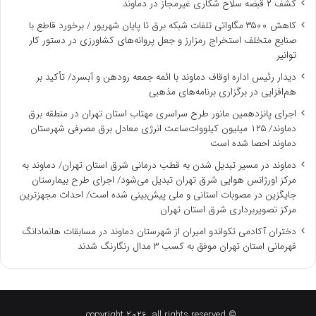
کشف ۲ قبضه سلاح شکاری غیرمجاز در دماوند
کاهش ۳۵۰۰ مگاواتی تلفات شبکه برق تا پایان شهریور / برخورد قاطع با
صنایع متخلف استخراج رمزارز و جعل پروانه‌های کشاورزی در دستور کار
توانیر
دیدار رئیس اداره اوقاف دماوند با ائمه جمعه رودهن و آبسرد/ تأکید بر
هم‌افزایی در برگزاری برنامه‌های مذهبی
اجرای پانزدهمین مانور طرح سراسری مهتاب استان تهران در منطقه برق
دماوند/ ۱۲۵ میلیون کیلووات‌ساعت انرژی معادل برق مصرفی شهرستان
دماوند احصا شده است
دماوند در مسیر تبدیل شدن به قطب درمانی شرق استان تهران/ دماوند به
مرکز اورژانس هوایی شرق تهران تبدیل می‌شود/ اجرای طرح بیمارستان
جایگزین در مصوبات استانی و ملی پیش‌بینی شده است/ احداث مجهزترین
مرکز تصویربرداری شرق استان تهران
دختران آکادمی تکواندو امیران از شهرستان دماوند در مسابقات هانمادانگ
قهرمانی استان تهران موفق به کسب ۳ مدال رنگارنگ شدند
© copyright 2026, all rights reserved