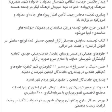
دیدار جانشین فرمانده انتظامی شهرستان دماوند با خانواده شهید عنصری/
سرهنگ وردی‌زاده: خانواده شهدا مروجان فرهنگ ایثار در جامعه هستند
پیگیری نماینده مجلس جهت تأمین اعتبار پروژه‌های جاده‌ای دماوند و
فیروزکوه در وزارت راه
تدوین طرح جامع توسعه ورزش سالمندان در دماوند/ «دوشنبه‌های
سالمندی» اجرا می‌شود
کتاب نویسنده دماوندی هم‌سفر زائران اربعین حسینی شد/ توزیع «ساعتی در
آغوش آرامش» با همت خیر عراقی
جلوه‌های همدلی در مسیر روستای زیارت/ خدمت‌رسانی جهادی اتحادیه
آرایشگران شهرستان دماوند با اصلاح سر و صورت زائران
طنین «لبیک یا حسین(ع)» در مسیر ۱۱ کیلومتری شهر کیلان/ جلوه‌های
کم‌نظیر همدلی در پیاده‌روی جاماندگان اربعین شهرستان دماوند
پیاده‌روی جاماندگان اربعین با حضور پرشور مردم شهر آبسرد
دماوند در مسیر تبدیل‌شدن به قطب درمانی شرق استان تهران/ احداث
مجتمع تخصصی تصویربرداری با سرمایه‌گذاری ۶۰۰ میلیاردی
بررسی میدانی طرح پیشنهادی پرورش بلدرچین در دماوند با تأکید بر رعایت
الزامات زیست ‌محیطی