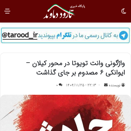
تغییر پوسته
منو
واژگونی وانت تویوتا در محور کیلان –
ایوانکی ۶ مصدوم بر جای گذاشت
نویسنده
ا
22:13 - 1404/11/25
0
ر
س
ا
ل
ب
ه