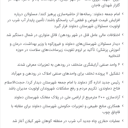
گلزار شهدای فاجان
امام جمعه دماوند: رسانه‌ها از حاشیه‌سازی پرهیز کنند/ مسئولان درباره
افزایش قیمت قبوض و قطعی آب پاسخگو باشند/ تأمین پایدار آب شرب در
اولویت مسئولان شهرستان دماوند قرار گیرد
اختلافات مالی عامل قتل در شهر رودهن/ قاتلِ متواری در شمال دستگیر شد
دیدار مسئولان شهرستان‌های دماوند و فیروزکوه با وزیر بهداشت، درمان و
آموزش پزشکی/ تأکید بر لزوم تقویت زیرساخت‌های سلامت در حوزه
انتخابیه
۶ واحد صنفی آرایشگری متخلف در رودهن به تعزیرات معرفی شدند
تشکیل ۷ پرونده تخلف برای واحدهای صنفی املاک در رودهن و مهرآباد
رئیس جدید اداره گاز دماوند با امام جمعه شهرستان دیدار کرد/ حجت‌الاسلام
فتاح دماوندی: تکریم مردم و رفع مشکلات شهروندان اولویت مدیران باشد
آزادسازی ۲۰۰ مترمربع از اراضی ملی در پلاک مغانک شهرستان دماوند
همکاری منابع طبیعی و تعزیرات حکومتی شهرستان دماوند برای مقابله با
قاچاق چوب
عملیات حفاری چاه جدید آب شرب در منطقه کوهان شهر کیلان آغاز شد