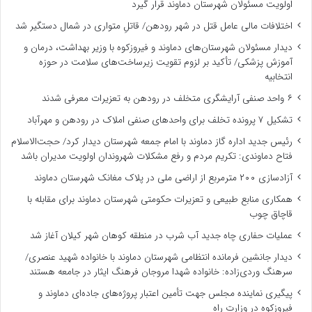
اولویت مسئولان شهرستان دماوند قرار گیرد
اختلافات مالی عامل قتل در شهر رودهن/ قاتلِ متواری در شمال دستگیر شد
دیدار مسئولان شهرستان‌های دماوند و فیروزکوه با وزیر بهداشت، درمان و
آموزش پزشکی/ تأکید بر لزوم تقویت زیرساخت‌های سلامت در حوزه
انتخابیه
۶ واحد صنفی آرایشگری متخلف در رودهن به تعزیرات معرفی شدند
تشکیل ۷ پرونده تخلف برای واحدهای صنفی املاک در رودهن و مهرآباد
رئیس جدید اداره گاز دماوند با امام جمعه شهرستان دیدار کرد/ حجت‌الاسلام
فتاح دماوندی: تکریم مردم و رفع مشکلات شهروندان اولویت مدیران باشد
آزادسازی ۲۰۰ مترمربع از اراضی ملی در پلاک مغانک شهرستان دماوند
همکاری منابع طبیعی و تعزیرات حکومتی شهرستان دماوند برای مقابله با
قاچاق چوب
عملیات حفاری چاه جدید آب شرب در منطقه کوهان شهر کیلان آغاز شد
دیدار جانشین فرمانده انتظامی شهرستان دماوند با خانواده شهید عنصری/
سرهنگ وردی‌زاده: خانواده شهدا مروجان فرهنگ ایثار در جامعه هستند
پیگیری نماینده مجلس جهت تأمین اعتبار پروژه‌های جاده‌ای دماوند و
فیروزکوه در وزارت راه