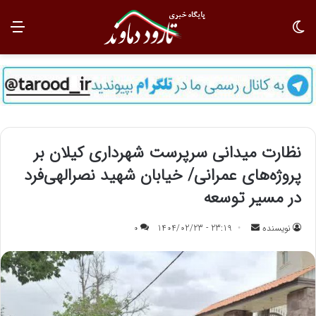
تغییر پوسته
منو
نظارت میدانی سرپرست شهرداری کیلان بر
پروژه‌های عمرانی/ خیابان شهید نصرالهی‌فرد
در مسیر توسعه
نویسنده
ا
23:19 - 1404/02/23
0
ر
س
ا
ل
ب