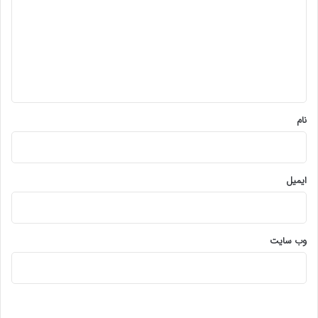
د
گ
ا
ه
*
نام
ایمیل
وب‌ سایت