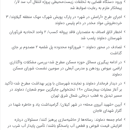
ورود دستگاه قضایی به تخلفات زیست‌محیطی پروژه انتقال آب سد لار/
پیمانکار ملزم به رعایت ضوابط شد
اجرای طرح «آرامش در شهر» در پارک پویش شهرک مهک منطقه گیلاوند/ ۳
خرده‌فروش مواد مخدر در دام پلیس دماوند
اخطار اتاق اصناف به متصدیان فاقد پروانه کسب/ ۲ واحد اتحادیه فن‌آوران
شهرستان دماوند پلمب شد
تصادف در محور دماوند – فیروزکوه محدوده پل شلمبه ۲ مصدوم بر جای
گذاشت
در ادامه پیگیری مسائل حوزه مسکن مطرح شد؛ بررسی مشکلات واگذاری
اراضی عیوض رودهن و مدرس آبعلی در سومین نشست شورای مسکن
دماوند
در دیدار فرماندار دماوند و نماینده شهرستان با وزیر بهداشت مطرح شد؛ تأکید
بر آغاز عملیات بیمارستان ۱۹۰ تختخوابی جایگزین سوم شعبان/ دماوند در
مسیر تبدیل به قطب درمانی شمال شرق تهران
آیین «شهید آبروی محله» در شهر کیلان/ گرامیداشت یاد و خاطره شهدا در
گلزار شهدای فاجان
امام جمعه دماوند: رسانه‌ها از حاشیه‌سازی پرهیز کنند/ مسئولان درباره
افزایش قیمت قبوض و قطعی آب پاسخگو باشند/ تأمین پایدار آب شرب در