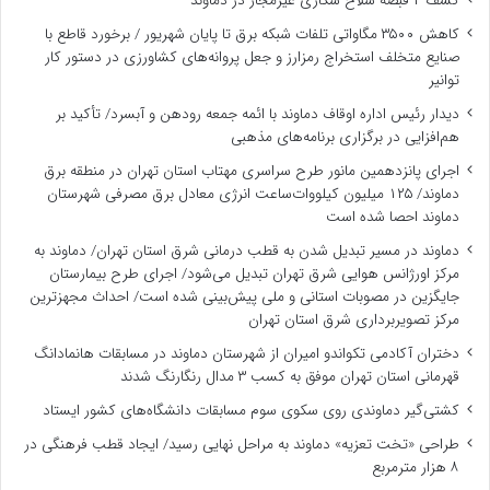
کشف ۲ قبضه سلاح شکاری غیرمجاز در دماوند
کاهش ۳۵۰۰ مگاواتی تلفات شبکه برق تا پایان شهریور / برخورد قاطع با
صنایع متخلف استخراج رمزارز و جعل پروانه‌های کشاورزی در دستور کار
توانیر
دیدار رئیس اداره اوقاف دماوند با ائمه جمعه رودهن و آبسرد/ تأکید بر
هم‌افزایی در برگزاری برنامه‌های مذهبی
اجرای پانزدهمین مانور طرح سراسری مهتاب استان تهران در منطقه برق
دماوند/ ۱۲۵ میلیون کیلووات‌ساعت انرژی معادل برق مصرفی شهرستان
دماوند احصا شده است
دماوند در مسیر تبدیل شدن به قطب درمانی شرق استان تهران/ دماوند به
مرکز اورژانس هوایی شرق تهران تبدیل می‌شود/ اجرای طرح بیمارستان
جایگزین در مصوبات استانی و ملی پیش‌بینی شده است/ احداث مجهزترین
مرکز تصویربرداری شرق استان تهران
دختران آکادمی تکواندو امیران از شهرستان دماوند در مسابقات هانمادانگ
قهرمانی استان تهران موفق به کسب ۳ مدال رنگارنگ شدند
کشتی‌گیر دماوندی روی سکوی سوم مسابقات دانشگاه‌های کشور ایستاد
طراحی «تخت تعزیه» دماوند به مراحل نهایی رسید/ ایجاد قطب فرهنگی در
۸ هزار مترمربع