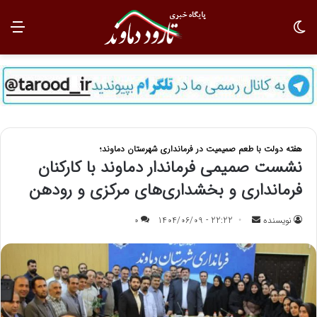
تغییر پوسته
منو
هفته دولت با طعم صمیمیت در فرمانداری شهرستان دماوند؛
نشست صمیمی فرماندار دماوند با کارکنان
فرمانداری و بخشداری‌های مرکزی و رودهن
نویسنده
ا
22:22 - 1404/06/09
0
ر
س
ا
ل
ب