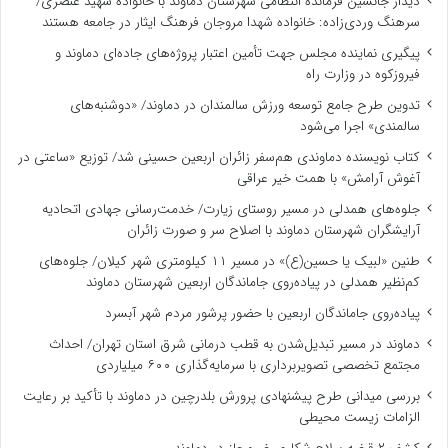
دیدار جانشین فرمانده انتظامی شهرستان دماوند با خانواده شهید عنصری/
سرهنگ وردی‌زاده: خانواده شهدا مروجان فرهنگ ایثار در جامعه هستند
پیگیری نماینده مجلس جهت تأمین اعتبار پروژه‌های جاده‌ای دماوند و
فیروزکوه در وزارت راه
تدوین طرح جامع توسعه ورزش سالمندان در دماوند/ «دوشنبه‌های
سالمندی» اجرا می‌شود
کتاب نویسنده دماوندی هم‌سفر زائران اربعین حسینی شد/ توزیع «ساعتی در
آغوش آرامش» با همت خیر عراقی
جلوه‌های همدلی در مسیر روستای زیارت/ خدمت‌رسانی جهادی اتحادیه
آرایشگران شهرستان دماوند با اصلاح سر و صورت زائران
طنین «لبیک یا حسین(ع)» در مسیر ۱۱ کیلومتری شهر کیلان/ جلوه‌های
کم‌نظیر همدلی در پیاده‌روی جاماندگان اربعین شهرستان دماوند
پیاده‌روی جاماندگان اربعین با حضور پرشور مردم شهر آبسرد
دماوند در مسیر تبدیل‌شدن به قطب درمانی شرق استان تهران/ احداث
مجتمع تخصصی تصویربرداری با سرمایه‌گذاری ۶۰۰ میلیاردی
بررسی میدانی طرح پیشنهادی پرورش بلدرچین در دماوند با تأکید بر رعایت
الزامات زیست ‌محیطی