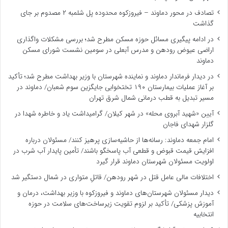
تصادف در محور دماوند – فیروزکوه محدوده پل شلمبه ۲ مصدوم بر جای
گذاشت
در ادامه پیگیری مسائل حوزه مسکن مطرح شد؛ بررسی مشکلات واگذاری
اراضی عیوض رودهن و مدرس آبعلی در سومین نشست شورای مسکن
دماوند
در دیدار فرماندار دماوند و نماینده شهرستان با وزیر بهداشت مطرح شد؛ تأکید
بر آغاز عملیات بیمارستان ۱۹۰ تختخوابی جایگزین سوم شعبان/ دماوند در
مسیر تبدیل به قطب درمانی شمال شرق تهران
آیین «شهید آبروی محله» در شهر کیلان/ گرامیداشت یاد و خاطره شهدا در
گلزار شهدای فاجان
امام جمعه دماوند: رسانه‌ها از حاشیه‌سازی پرهیز کنند/ مسئولان درباره
افزایش قیمت قبوض و قطعی آب پاسخگو باشند/ تأمین پایدار آب شرب در
اولویت مسئولان شهرستان دماوند قرار گیرد
اختلافات مالی عامل قتل در شهر رودهن/ قاتلِ متواری در شمال دستگیر شد
دیدار مسئولان شهرستان‌های دماوند و فیروزکوه با وزیر بهداشت، درمان و
آموزش پزشکی/ تأکید بر لزوم تقویت زیرساخت‌های سلامت در حوزه
انتخابیه