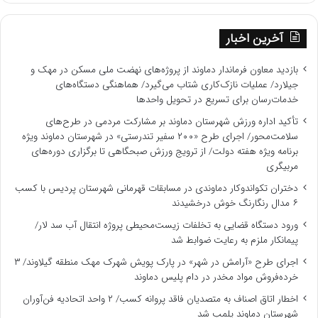
آخرین اخبار
بازدید معاون فرماندار دماوند از پروژه‌های نهضت ملی مسکن در مهک و
جیلارد/ عملیات نازک‌کاری شتاب می‌گیرد/ هماهنگی دستگاه‌های
خدمات‌رسان برای تسریع در تحویل واحدها
تأکید اداره ورزش شهرستان دماوند بر مشارکت مردمی در طرح‌های
سلامت‌محور/ اجرای طرح «۲۰۰ سفیر تندرستی» در شهرستان دماوند ویژه
برنامه‌ ویژه هفته دولت/ از ترویج ورزش صبحگاهی تا برگزاری دوره‌های
مربیگری
دختران تکواندوکار دماوندی در مسابقات قهرمانی شهرستان پردیس با کسب
۶ مدال رنگارنگ خوش درخشیدند
ورود دستگاه قضایی به تخلفات زیست‌محیطی پروژه انتقال آب سد لار/
پیمانکار ملزم به رعایت ضوابط شد
اجرای طرح «آرامش در شهر» در پارک پویش شهرک مهک منطقه گیلاوند/ ۳
خرده‌فروش مواد مخدر در دام پلیس دماوند
اخطار اتاق اصناف به متصدیان فاقد پروانه کسب/ ۲ واحد اتحادیه فن‌آوران
شهرستان دماوند پلمب شد