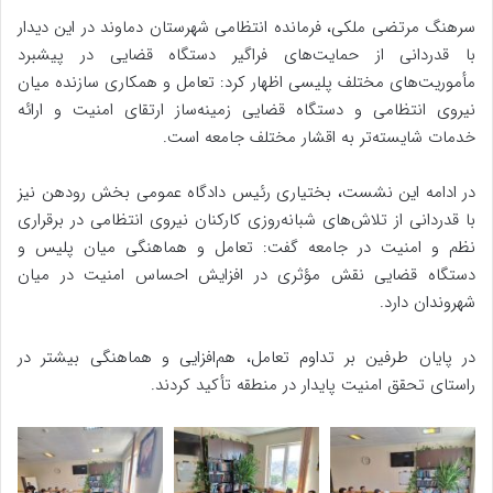
سرهنگ مرتضی ملکی، فرمانده انتظامی شهرستان دماوند در اين ديدار
با قدردانی از حمايت‌های فراگير دستگاه قضايی در پيشبرد
مأموريت‌های مختلف پليسی اظهار کرد: تعامل و همكاری سازنده ميان
نيروی انتظامی و دستگاه قضايی زمينه‌ساز ارتقای امنيت و ارائه
خدمات شايسته‌تر به اقشار مختلف جامعه است.
در ادامه اين نشست، بختياری رئيس دادگاه عمومی بخش رودهن نيز
با قدردانی از تلاش‌های شبانه‌روزی کارکنان نيروی انتظامی در برقراری
نظم و امنيت در جامعه گفت: تعامل و هماهنگی ميان پليس و
دستگاه قضايی نقش مؤثری در افزايش احساس امنيت در ميان
شهروندان دارد.
در پايان طرفين بر تداوم تعامل، هم‌افزايی و هماهنگی بيشتر در
راستای تحقق امنيت پايدار در منطقه تأكيد کردند.