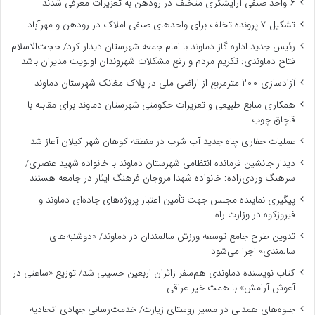
۶ واحد صنفی آرایشگری متخلف در رودهن به تعزیرات معرفی شدند
تشکیل ۷ پرونده تخلف برای واحدهای صنفی املاک در رودهن و مهرآباد
رئیس جدید اداره گاز دماوند با امام جمعه شهرستان دیدار کرد/ حجت‌الاسلام
فتاح دماوندی: تکریم مردم و رفع مشکلات شهروندان اولویت مدیران باشد
آزادسازی ۲۰۰ مترمربع از اراضی ملی در پلاک مغانک شهرستان دماوند
همکاری منابع طبیعی و تعزیرات حکومتی شهرستان دماوند برای مقابله با
قاچاق چوب
عملیات حفاری چاه جدید آب شرب در منطقه کوهان شهر کیلان آغاز شد
دیدار جانشین فرمانده انتظامی شهرستان دماوند با خانواده شهید عنصری/
سرهنگ وردی‌زاده: خانواده شهدا مروجان فرهنگ ایثار در جامعه هستند
پیگیری نماینده مجلس جهت تأمین اعتبار پروژه‌های جاده‌ای دماوند و
فیروزکوه در وزارت راه
تدوین طرح جامع توسعه ورزش سالمندان در دماوند/ «دوشنبه‌های
سالمندی» اجرا می‌شود
کتاب نویسنده دماوندی هم‌سفر زائران اربعین حسینی شد/ توزیع «ساعتی در
آغوش آرامش» با همت خیر عراقی
جلوه‌های همدلی در مسیر روستای زیارت/ خدمت‌رسانی جهادی اتحادیه