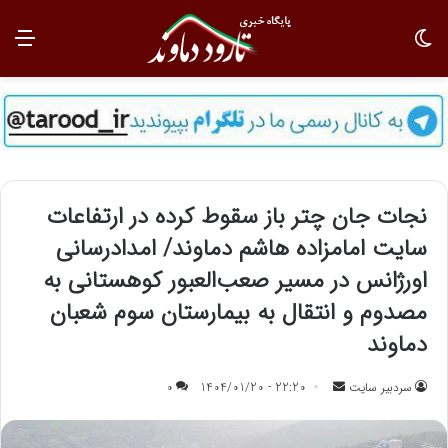
تغییر پوسته
منو
نجات جان چتر باز سقوط کرده در ارتفاعات
سایت امامزاده هاشم دماوند/ امدادرسانی
اورژانس در مسیر صعب‌العبور کوهستانی به
مصدوم و انتقال به بیمارستان سوم شعبان
دماوند
سردبیر سایت
ا
22:20 - 1404/01/20
0
ر
س