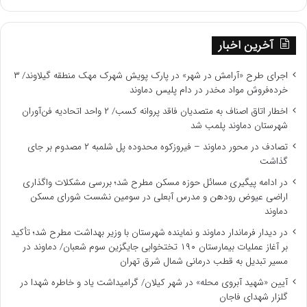
آخرین اخبار
اجرای طرح «آرامش در شهر» در پارک پویش شهرک مهک منطقه گیلاوند/ ۳
خرده‌فروش مواد مخدر در دام پلیس دماوند
اخطار اتاق اصناف به متصدیان فاقد پروانه کسب/ ۲ واحد اتحادیه فن‌آوران
شهرستان دماوند پلمب شد
تصادف در محور دماوند – فیروزکوه محدوده پل شلمبه ۲ مصدوم بر جای
گذاشت
در ادامه پیگیری مسائل حوزه مسکن مطرح شد؛ بررسی مشکلات واگذاری
اراضی عیوض رودهن و مدرس آبعلی در سومین نشست شورای مسکن
دماوند
در دیدار فرماندار دماوند و نماینده شهرستان با وزیر بهداشت مطرح شد؛ تأکید
بر آغاز عملیات بیمارستان ۱۹۰ تختخوابی جایگزین سوم شعبان/ دماوند در
مسیر تبدیل به قطب درمانی شمال شرق تهران
آیین «شهید آبروی محله» در شهر کیلان/ گرامیداشت یاد و خاطره شهدا در
گلزار شهدای فاجان