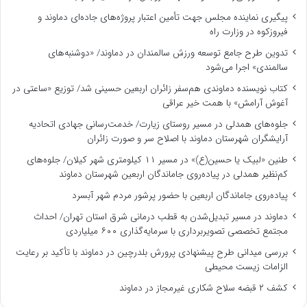
پیگیری نماینده مجلس جهت تأمین اعتبار پروژه‌های جاده‌ای دماوند و
فیروزکوه در وزارت راه
تدوین طرح جامع توسعه ورزش سالمندان در دماوند/ «دوشنبه‌های
سالمندی» اجرا می‌شود
کتاب نویسنده دماوندی هم‌سفر زائران اربعین حسینی شد/ توزیع «ساعتی در
آغوش آرامش» با همت خیر عراقی
جلوه‌های همدلی در مسیر روستای زیارت/ خدمت‌رسانی جهادی اتحادیه
آرایشگران شهرستان دماوند با اصلاح سر و صورت زائران
طنین «لبیک یا حسین(ع)» در مسیر ۱۱ کیلومتری شهر کیلان/ جلوه‌های
کم‌نظیر همدلی در پیاده‌روی جاماندگان اربعین شهرستان دماوند
پیاده‌روی جاماندگان اربعین با حضور پرشور مردم شهر آبسرد
دماوند در مسیر تبدیل‌شدن به قطب درمانی شرق استان تهران/ احداث
مجتمع تخصصی تصویربرداری با سرمایه‌گذاری ۶۰۰ میلیاردی
بررسی میدانی طرح پیشنهادی پرورش بلدرچین در دماوند با تأکید بر رعایت
الزامات زیست ‌محیطی
کشف ۲ قبضه سلاح شکاری غیرمجاز در دماوند