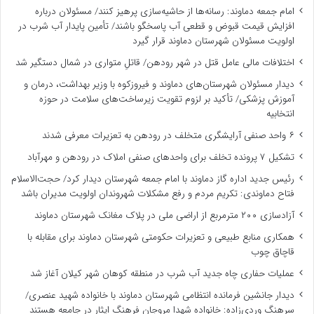
امام جمعه دماوند: رسانه‌ها از حاشیه‌سازی پرهیز کنند/ مسئولان درباره
افزایش قیمت قبوض و قطعی آب پاسخگو باشند/ تأمین پایدار آب شرب در
اولویت مسئولان شهرستان دماوند قرار گیرد
اختلافات مالی عامل قتل در شهر رودهن/ قاتلِ متواری در شمال دستگیر شد
دیدار مسئولان شهرستان‌های دماوند و فیروزکوه با وزیر بهداشت، درمان و
آموزش پزشکی/ تأکید بر لزوم تقویت زیرساخت‌های سلامت در حوزه
انتخابیه
۶ واحد صنفی آرایشگری متخلف در رودهن به تعزیرات معرفی شدند
تشکیل ۷ پرونده تخلف برای واحدهای صنفی املاک در رودهن و مهرآباد
رئیس جدید اداره گاز دماوند با امام جمعه شهرستان دیدار کرد/ حجت‌الاسلام
فتاح دماوندی: تکریم مردم و رفع مشکلات شهروندان اولویت مدیران باشد
آزادسازی ۲۰۰ مترمربع از اراضی ملی در پلاک مغانک شهرستان دماوند
همکاری منابع طبیعی و تعزیرات حکومتی شهرستان دماوند برای مقابله با
قاچاق چوب
عملیات حفاری چاه جدید آب شرب در منطقه کوهان شهر کیلان آغاز شد
دیدار جانشین فرمانده انتظامی شهرستان دماوند با خانواده شهید عنصری/
سرهنگ وردی‌زاده: خانواده شهدا مروجان فرهنگ ایثار در جامعه هستند