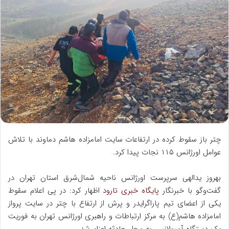
ا
ل
ب
ه
ا
ی
م
ی
ل
چتر باز سقوط کرده در ارتفاعات سایت امامزاده هاشم دماوند با تلاش
عوامل اورژانس ۱۱۵ نجات پیدا کرد.
بهروز یدالهی سرپرست اورژانس ناحیه شمال‌شرق استان تهران در
گفت‌وگو با خبرنگار
پایگاه خبری تارود
اظهار کرد: در پی اعلام سقوط
یکی از اعضای تیم پاراگرایدر و پرش از ارتفاع با چتر در سایت پرواز
امامزاده هاشم(ع) به مرکز ارتباطات و راهبری اورژانس تهران به فوریت