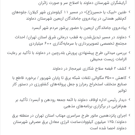
آرایشگران شهرستان دماوند با اصلاح سر و صورت زائران
طنین «لبیک یا حسین(ع)» در مسیر ۱۱ کیلومتری شهر کیلان/ جلوه‌های
کم‌نظیر همدلی در پیاده‌روی جاماندگان اربعین شهرستان دماوند
پیاده‌روی جاماندگان اربعین با حضور پرشور مردم شهر آبسرد
دماوند در مسیر تبدیل‌شدن به قطب درمانی شرق استان تهران/ احداث
مجتمع تخصصی تصویربرداری با سرمایه‌گذاری ۶۰۰ میلیاردی
بررسی میدانی طرح پیشنهادی پرورش بلدرچین در دماوند با تأکید بر رعایت
الزامات زیست ‌محیطی
کشف ۲ قبضه سلاح شکاری غیرمجاز در دماوند
کاهش ۳۵۰۰ مگاواتی تلفات شبکه برق تا پایان شهریور / برخورد قاطع با
صنایع متخلف استخراج رمزارز و جعل پروانه‌های کشاورزی در دستور کار
توانیر
دیدار رئیس اداره اوقاف دماوند با ائمه جمعه رودهن و آبسرد/ تأکید بر
هم‌افزایی در برگزاری برنامه‌های مذهبی
اجرای پانزدهمین مانور طرح سراسری مهتاب استان تهران در منطقه برق
دماوند/ ۱۲۵ میلیون کیلووات‌ساعت انرژی معادل برق مصرفی شهرستان
دماوند احصا شده است