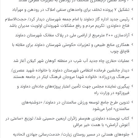
۶ واحد صنفی آرایشگری متخلف در رودهن به تعزیرات معرفی شدند
تشکیل ۷ پرونده تخلف برای واحدهای صنفی املاک در رودهن و مهرآباد
رئیس جدید اداره گاز دماوند با امام جمعه شهرستان دیدار کرد/ حجت‌الاسلام
فتاح دماوندی: تکریم مردم و رفع مشکلات شهروندان اولویت مدیران باشد
آزادسازی ۲۰۰ مترمربع از اراضی ملی در پلاک مغانک شهرستان دماوند
همکاری منابع طبیعی و تعزیرات حکومتی شهرستان دماوند برای مقابله با
قاچاق چوب
عملیات حفاری چاه جدید آب شرب در منطقه کوهان شهر کیلان آغاز شد
دیدار جانشین فرمانده انتظامی شهرستان دماوند با خانواده شهید عنصری/
سرهنگ وردی‌زاده: خانواده شهدا مروجان فرهنگ ایثار در جامعه هستند
پیگیری نماینده مجلس جهت تأمین اعتبار پروژه‌های جاده‌ای دماوند و
فیروزکوه در وزارت راه
تدوین طرح جامع توسعه ورزش سالمندان در دماوند/ «دوشنبه‌های
سالمندی» اجرا می‌شود
کتاب نویسنده دماوندی هم‌سفر زائران اربعین حسینی شد/ توزیع «ساعتی در
آغوش آرامش» با همت خیر عراقی
جلوه‌های همدلی در مسیر روستای زیارت/ خدمت‌رسانی جهادی اتحادیه