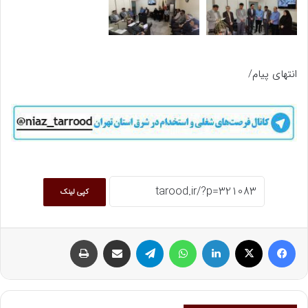
انتهای پیام/
کپی لینک
فیسبوک
ایکس
لینکداین
واتس آپ
تلگرام
اشتراک گذاری با ایمیل
چاپ