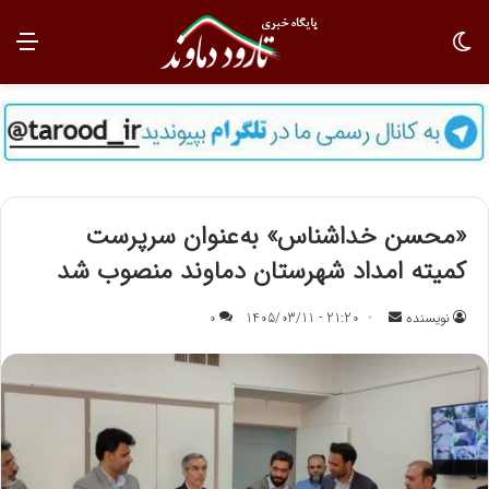
تغییر پوسته
منو
«محسن خداشناس» به‌عنوان سرپرست
کمیته امداد شهرستان‌ دماوند منصوب شد
نویسنده
ا
21:20 - 1405/03/11
0
ر
س
ا
ل
ب
ه