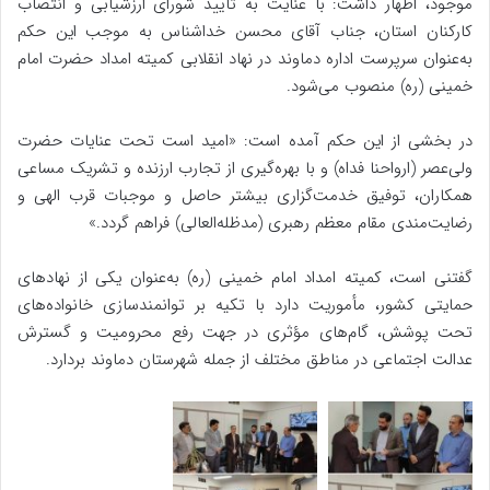
موجود، اظهار داشت: با عنایت به تأیید شورای ارزشیابی و انتصاب
کارکنان استان، جناب آقای محسن خداشناس به موجب این حکم
به‌عنوان سرپرست اداره دماوند در نهاد انقلابی کمیته امداد حضرت امام
خمینی (ره) منصوب می‌شود.
در بخشی از این حکم آمده است: «امید است تحت عنایات حضرت
ولی‌عصر (ارواحنا فداه) و با بهره‌گیری از تجارب ارزنده و تشریک مساعی
همکاران، توفیق خدمت‌گزاری بیشتر حاصل و موجبات قرب الهی و
رضایت‌مندی مقام معظم رهبری (مدظله‌العالی) فراهم گردد.»
گفتنی است، کمیته امداد امام خمینی (ره) به‌عنوان یکی از نهادهای
حمایتی کشور، مأموریت دارد با تکیه بر توانمندسازی خانواده‌های
تحت پوشش، گام‌های مؤثری در جهت رفع محرومیت و گسترش
عدالت اجتماعی در مناطق مختلف از جمله شهرستان دماوند بردارد.