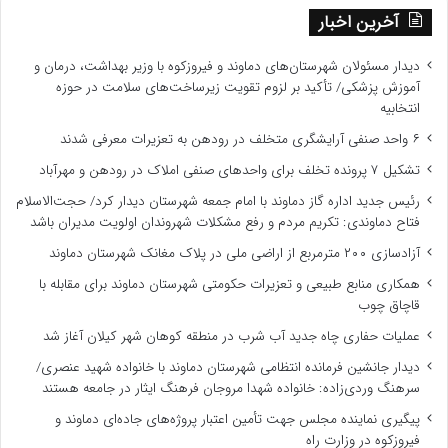
آخرین اخبار
دیدار مسئولان شهرستان‌های دماوند و فیروزکوه با وزیر بهداشت، درمان و
آموزش پزشکی/ تأکید بر لزوم تقویت زیرساخت‌های سلامت در حوزه
انتخابیه
۶ واحد صنفی آرایشگری متخلف در رودهن به تعزیرات معرفی شدند
تشکیل ۷ پرونده تخلف برای واحدهای صنفی املاک در رودهن و مهرآباد
رئیس جدید اداره گاز دماوند با امام جمعه شهرستان دیدار کرد/ حجت‌الاسلام
فتاح دماوندی: تکریم مردم و رفع مشکلات شهروندان اولویت مدیران باشد
آزادسازی ۲۰۰ مترمربع از اراضی ملی در پلاک مغانک شهرستان دماوند
همکاری منابع طبیعی و تعزیرات حکومتی شهرستان دماوند برای مقابله با
قاچاق چوب
عملیات حفاری چاه جدید آب شرب در منطقه کوهان شهر کیلان آغاز شد
دیدار جانشین فرمانده انتظامی شهرستان دماوند با خانواده شهید عنصری/
سرهنگ وردی‌زاده: خانواده شهدا مروجان فرهنگ ایثار در جامعه هستند
پیگیری نماینده مجلس جهت تأمین اعتبار پروژه‌های جاده‌ای دماوند و
فیروزکوه در وزارت راه