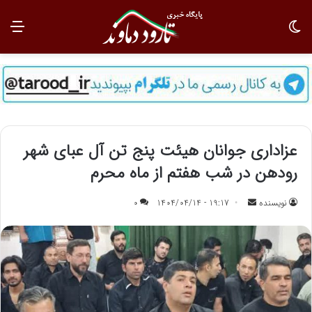
تغییر پوسته
منو
عزاداری جوانان هیئت پنج تن آل عبای شهر
رودهن در شب هفتم از ماه محرم
نویسنده
ا
19:17 - 1404/04/14
0
ر
س
ا
ل
ب
ه