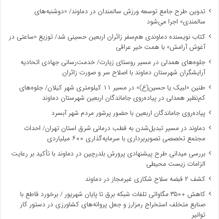
تدوین طرح جامع توسعه ورزش سالمندان در دماوند/ «دوشنبه‌های
سالمندی» اجرا می‌شود
کتاب نویسنده دماوندی هم‌سفر زائران اربعین حسینی شد/ توزیع «ساعتی در
آغوش آرامش» با همت خیر عراقی
جلوه‌های همدلی در مسیر روستای زیارت/ خدمت‌رسانی جهادی اتحادیه
آرایشگران شهرستان دماوند با اصلاح سر و صورت زائران
طنین «لبیک یا حسین(ع)» در مسیر ۱۱ کیلومتری شهر کیلان/ جلوه‌های
کم‌نظیر همدلی در پیاده‌روی جاماندگان اربعین شهرستان دماوند
پیاده‌روی جاماندگان اربعین با حضور پرشور مردم شهر آبسرد
دماوند در مسیر تبدیل‌شدن به قطب درمانی شرق استان تهران/ احداث
مجتمع تخصصی تصویربرداری با سرمایه‌گذاری ۶۰۰ میلیاردی
بررسی میدانی طرح پیشنهادی پرورش بلدرچین در دماوند با تأکید بر رعایت
الزامات زیست ‌محیطی
کشف ۲ قبضه سلاح شکاری غیرمجاز در دماوند
کاهش ۳۵۰۰ مگاواتی تلفات شبکه برق تا پایان شهریور / برخورد قاطع با
صنایع متخلف استخراج رمزارز و جعل پروانه‌های کشاورزی در دستور کار
توانیر