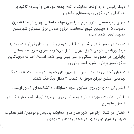
دیدار رئیس اداره اوقاف دماوند با ائمه جمعه رودهن و آبسرد/ تأکید بر
هم‌افزایی در برگزاری برنامه‌های مذهبی
اجرای پانزدهمین مانور طرح سراسری مهتاب استان تهران در منطقه برق
دماوند/ ۱۲۵ میلیون کیلووات‌ساعت انرژی معادل برق مصرفی شهرستان
دماوند احصا شده است
دماوند در مسیر تبدیل شدن به قطب درمانی شرق استان تهران/ دماوند به
مرکز اورژانس هوایی شرق تهران تبدیل می‌شود/ اجرای طرح بیمارستان
جایگزین در مصوبات استانی و ملی پیش‌بینی شده است/ احداث مجهزترین
مرکز تصویربرداری شرق استان تهران
دختران آکادمی تکواندو امیران از شهرستان دماوند در مسابقات هانمادانگ
قهرمانی استان تهران موفق به کسب ۳ مدال رنگارنگ شدند
کشتی‌گیر دماوندی روی سکوی سوم مسابقات دانشگاه‌های کشور ایستاد
طراحی «تخت تعزیه» دماوند به مراحل نهایی رسید/ ایجاد قطب فرهنگی در
۸ هزار مترمربع
اختلال در شبکه ارتباطی شهرستان‌های دماوند، پردیس و بومهن/ آغاز عملیات
ضربتی ترمیم فیبر نوری در محور رودهن – بومهن