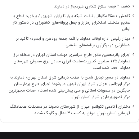
کشف ۲ قبضه سلاح شکاری غیرمجاز در دماوند
کاهش ۳۵۰۰ مگاواتی تلفات شبکه برق تا پایان شهریور / برخورد قاطع با
صنایع متخلف استخراج رمزارز و جعل پروانه‌های کشاورزی در دستور کار
توانیر
دیدار رئیس اداره اوقاف دماوند با ائمه جمعه رودهن و آبسرد/ تأکید بر
هم‌افزایی در برگزاری برنامه‌های مذهبی
اجرای پانزدهمین مانور طرح سراسری مهتاب استان تهران در منطقه برق
دماوند/ ۱۲۵ میلیون کیلووات‌ساعت انرژی معادل برق مصرفی شهرستان
دماوند احصا شده است
دماوند در مسیر تبدیل شدن به قطب درمانی شرق استان تهران/ دماوند به
مرکز اورژانس هوایی شرق تهران تبدیل می‌شود/ اجرای طرح بیمارستان
جایگزین در مصوبات استانی و ملی پیش‌بینی شده است/ احداث مجهزترین
مرکز تصویربرداری شرق استان تهران
دختران آکادمی تکواندو امیران از شهرستان دماوند در مسابقات هانمادانگ
قهرمانی استان تهران موفق به کسب ۳ مدال رنگارنگ شدند