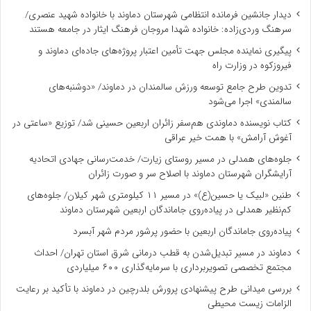
دیدار جانشین فرمانده انتظامی شهرستان دماوند با خانواده شهید عنصری/
سرهنگ وردی‌زاده: خانواده شهدا مروجان فرهنگ ایثار در جامعه هستند
پیگیری نماینده مجلس جهت تأمین اعتبار پروژه‌های جاده‌ای دماوند و
فیروزکوه در وزارت راه
تدوین طرح جامع توسعه ورزش سالمندان در دماوند/ «دوشنبه‌های
سالمندی» اجرا می‌شود
کتاب نویسنده دماوندی هم‌سفر زائران اربعین حسینی شد/ توزیع «ساعتی در
آغوش آرامش» با همت خیر عراقی
جلوه‌های همدلی در مسیر روستای زیارت/ خدمت‌رسانی جهادی اتحادیه
آرایشگران شهرستان دماوند با اصلاح سر و صورت زائران
طنین «لبیک یا حسین(ع)» در مسیر ۱۱ کیلومتری شهر کیلان/ جلوه‌های
کم‌نظیر همدلی در پیاده‌روی جاماندگان اربعین شهرستان دماوند
پیاده‌روی جاماندگان اربعین با حضور پرشور مردم شهر آبسرد
دماوند در مسیر تبدیل‌شدن به قطب درمانی شرق استان تهران/ احداث
مجتمع تخصصی تصویربرداری با سرمایه‌گذاری ۶۰۰ میلیاردی
بررسی میدانی طرح پیشنهادی پرورش بلدرچین در دماوند با تأکید بر رعایت
الزامات زیست ‌محیطی