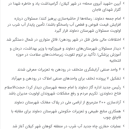
آیین «شهید آبروی محله» در شهر کیلان/ گرامیداشت یاد و خاطره شهدا در
گلزار شهدای فاجان
امام جمعه دماوند: رسانه‌ها از حاشیه‌سازی پرهیز کنند/ مسئولان درباره
افزایش قیمت قبوض و قطعی آب پاسخگو باشند/ تأمین پایدار آب شرب در
اولویت مسئولان شهرستان دماوند قرار گیرد
اختلافات مالی عامل قتل در شهر رودهن/ قاتلِ متواری در شمال دستگیر شد
دیدار مسئولان شهرستان‌های دماوند و فیروزکوه با وزیر بهداشت، درمان و
آموزش پزشکی/ تأکید بر لزوم تقویت زیرساخت‌های سلامت در حوزه
انتخابیه
۶ واحد صنفی آرایشگری متخلف در رودهن به تعزیرات معرفی شدند
تشکیل ۷ پرونده تخلف برای واحدهای صنفی املاک در رودهن و مهرآباد
رئیس جدید اداره گاز دماوند با امام جمعه شهرستان دیدار کرد/ حجت‌الاسلام
فتاح دماوندی: تکریم مردم و رفع مشکلات شهروندان اولویت مدیران باشد
آزادسازی ۲۰۰ مترمربع از اراضی ملی در پلاک مغانک شهرستان دماوند
همکاری منابع طبیعی و تعزیرات حکومتی شهرستان دماوند برای مقابله با
قاچاق چوب
عملیات حفاری چاه جدید آب شرب در منطقه کوهان شهر کیلان آغاز شد