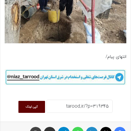
انتهای پیام/
کپی لینک
فیسبوک
ایکس
لینکداین
واتس آپ
تلگرام
اشتراک گذاری با ایمیل
چاپ