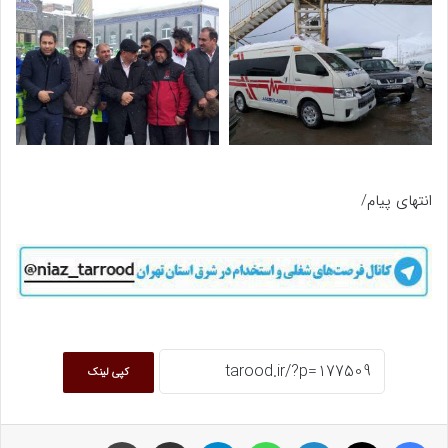
انتهای پیام/
کپی لینک
فیسبوک
ایکس
لینکداین
واتس آپ
تلگرام
اشتراک گذاری با ایمیل
چاپ