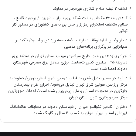
کشف ۲ قبضه سلاح شکاری غیرمجاز در دماوند
کاهش ۳۵۰۰ مگاواتی تلفات شبکه برق تا پایان شهریور / برخورد قاطع با
صنایع متخلف استخراج رمزارز و جعل پروانه‌های کشاورزی در دستور کار
توانیر
دیدار رئیس اداره اوقاف دماوند با ائمه جمعه رودهن و آبسرد/ تأکید بر
هم‌افزایی در برگزاری برنامه‌های مذهبی
اجرای پانزدهمین مانور طرح سراسری مهتاب استان تهران در منطقه برق
دماوند/ ۱۲۵ میلیون کیلووات‌ساعت انرژی معادل برق مصرفی شهرستان
دماوند احصا شده است
دماوند در مسیر تبدیل شدن به قطب درمانی شرق استان تهران/ دماوند به
مرکز اورژانس هوایی شرق تهران تبدیل می‌شود/ اجرای طرح بیمارستان
جایگزین در مصوبات استانی و ملی پیش‌بینی شده است/ احداث مجهزترین
مرکز تصویربرداری شرق استان تهران
دختران آکادمی تکواندو امیران از شهرستان دماوند در مسابقات هانمادانگ
قهرمانی استان تهران موفق به کسب ۳ مدال رنگارنگ شدند