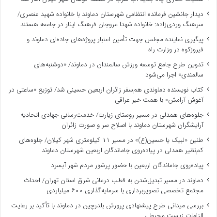
دیدار جانشین فرمانده انتظامی شهرستان دماوند با خانواده شهید عنصری/
سرهنگ وردی‌زاده: خانواده شهدا مروجان فرهنگ ایثار در جامعه هستند
پیگیری نماینده مجلس جهت تأمین اعتبار پروژه‌های جاده‌ای دماوند و
فیروزکوه در وزارت راه
تدوین طرح جامع توسعه ورزش سالمندان در دماوند/ «دوشنبه‌های
سالمندی» اجرا می‌شود
کتاب نویسنده دماوندی هم‌سفر زائران اربعین حسینی شد/ توزیع «ساعتی در
آغوش آرامش» با همت خیر عراقی
جلوه‌های همدلی در مسیر روستای زیارت/ خدمت‌رسانی جهادی اتحادیه
آرایشگران شهرستان دماوند با اصلاح سر و صورت زائران
طنین «لبیک یا حسین(ع)» در مسیر ۱۱ کیلومتری شهر کیلان/ جلوه‌های
کم‌نظیر همدلی در پیاده‌روی جاماندگان اربعین شهرستان دماوند
پیاده‌روی جاماندگان اربعین با حضور پرشور مردم شهر آبسرد
دماوند در مسیر تبدیل‌شدن به قطب درمانی شرق استان تهران/ احداث
مجتمع تخصصی تصویربرداری با سرمایه‌گذاری ۶۰۰ میلیاردی
بررسی میدانی طرح پیشنهادی پرورش بلدرچین در دماوند با تأکید بر رعایت
الزامات زیست ‌محیطی