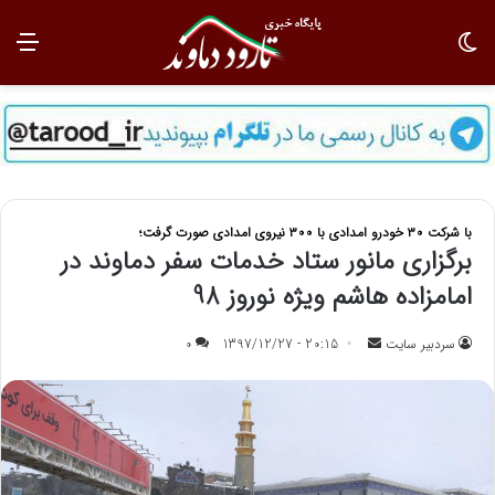
تغییر پوسته
منو
با شرکت ۳۰ خودرو امدادی با ۳۰۰ نیروی امدادی صورت گرفت؛
برگزاری مانور ستاد خدمات سفر دماوند در
امامزاده هاشم ویژه نوروز 98
سردبیر سایت
ا
20:15 - 1397/12/27
0
ر
س
ا
ل
ب