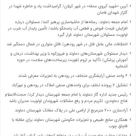
آیین «شهید آبروی محله» در شهر کیلان/ گرامیداشت یاد و خاطره شهدا در
گلزار شهدای فاجان
امام جمعه دماوند: رسانه‌ها از حاشیه‌سازی پرهیز کنند/ مسئولان درباره
افزایش قیمت قبوض و قطعی آب پاسخگو باشند/ تأمین پایدار آب شرب در
اولویت مسئولان شهرستان دماوند قرار گیرد
اختلافات مالی عامل قتل در شهر رودهن/ قاتلِ متواری در شمال دستگیر شد
دیدار مسئولان شهرستان‌های دماوند و فیروزکوه با وزیر بهداشت، درمان و
آموزش پزشکی/ تأکید بر لزوم تقویت زیرساخت‌های سلامت در حوزه
انتخابیه
۶ واحد صنفی آرایشگری متخلف در رودهن به تعزیرات معرفی شدند
تشکیل ۷ پرونده تخلف برای واحدهای صنفی املاک در رودهن و مهرآباد
رئیس جدید اداره گاز دماوند با امام جمعه شهرستان دیدار کرد/ حجت‌الاسلام
فتاح دماوندی: تکریم مردم و رفع مشکلات شهروندان اولویت مدیران باشد
آزادسازی ۲۰۰ مترمربع از اراضی ملی در پلاک مغانک شهرستان دماوند
همکاری منابع طبیعی و تعزیرات حکومتی شهرستان دماوند برای مقابله با
قاچاق چوب
عملیات حفاری چاه جدید آب شرب در منطقه کوهان شهر کیلان آغاز شد