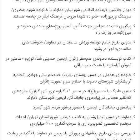
عملیات حفاری چاه جدید آب شرب در منطقه کوهان شهر کیلان آغاز شد
دیدار جانشین فرمانده انتظامی شهرستان دماوند با خانواده شهید عنصری/
سرهنگ وردی‌زاده: خانواده شهدا مروجان فرهنگ ایثار در جامعه هستند
پیگیری نماینده مجلس جهت تأمین اعتبار پروژه‌های جاده‌ای دماوند و
فیروزکوه در وزارت راه
تدوین طرح جامع توسعه ورزش سالمندان در دماوند/ «دوشنبه‌های
سالمندی» اجرا می‌شود
کتاب نویسنده دماوندی هم‌سفر زائران اربعین حسینی شد/ توزیع «ساعتی در
آغوش آرامش» با همت خیر عراقی
جلوه‌های همدلی در مسیر روستای زیارت/ خدمت‌رسانی جهادی اتحادیه
آرایشگران شهرستان دماوند با اصلاح سر و صورت زائران
طنین «لبیک یا حسین(ع)» در مسیر ۱۱ کیلومتری شهر کیلان/ جلوه‌های
کم‌نظیر همدلی در پیاده‌روی جاماندگان اربعین شهرستان دماوند
پیاده‌روی جاماندگان اربعین با حضور پرشور مردم شهر آبسرد
دماوند در مسیر تبدیل‌شدن به قطب درمانی شرق استان تهران/ احداث
مجتمع تخصصی تصویربرداری با سرمایه‌گذاری ۶۰۰ میلیاردی
بررسی میدانی طرح پیشنهادی پرورش بلدرچین در دماوند با تأکید بر رعایت
الزامات زیست ‌محیطی