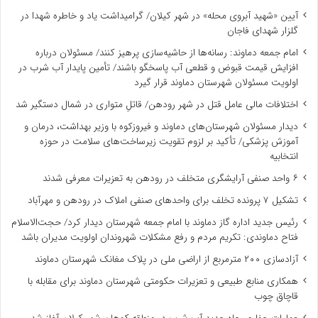
آیین «شهید آبروی محله» در شهر کیلان/ گرامیداشت یاد و خاطره شهدا در
گلزار شهدای فاجان
امام جمعه دماوند: رسانه‌ها از حاشیه‌سازی پرهیز کنند/ مسئولان درباره
افزایش قیمت قبوض و قطعی آب پاسخگو باشند/ تأمین پایدار آب شرب در
اولویت مسئولان شهرستان دماوند قرار گیرد
اختلافات مالی عامل قتل در شهر رودهن/ قاتلِ متواری در شمال دستگیر شد
دیدار مسئولان شهرستان‌های دماوند و فیروزکوه با وزیر بهداشت، درمان و
آموزش پزشکی/ تأکید بر لزوم تقویت زیرساخت‌های سلامت در حوزه
انتخابیه
۶ واحد صنفی آرایشگری متخلف در رودهن به تعزیرات معرفی شدند
تشکیل ۷ پرونده تخلف برای واحدهای صنفی املاک در رودهن و مهرآباد
رئیس جدید اداره گاز دماوند با امام جمعه شهرستان دیدار کرد/ حجت‌الاسلام
فتاح دماوندی: تکریم مردم و رفع مشکلات شهروندان اولویت مدیران باشد
آزادسازی ۲۰۰ مترمربع از اراضی ملی در پلاک مغانک شهرستان دماوند
همکاری منابع طبیعی و تعزیرات حکومتی شهرستان دماوند برای مقابله با
قاچاق چوب