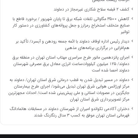
کشف ۲ قبضه سلاح شکاری غیرمجاز در دماوند
کاهش ۳۵۰۰ مگاواتی تلفات شبکه برق تا پایان شهریور / برخورد قاطع با
صنایع متخلف استخراج رمزارز و جعل پروانه‌های کشاورزی در دستور کار
توانیر
دیدار رئیس اداره اوقاف دماوند با ائمه جمعه رودهن و آبسرد/ تأکید بر
هم‌افزایی در برگزاری برنامه‌های مذهبی
اجرای پانزدهمین مانور طرح سراسری مهتاب استان تهران در منطقه برق
دماوند/ ۱۲۵ میلیون کیلووات‌ساعت انرژی معادل برق مصرفی شهرستان
دماوند احصا شده است
دماوند در مسیر تبدیل شدن به قطب درمانی شرق استان تهران/ دماوند به
مرکز اورژانس هوایی شرق تهران تبدیل می‌شود/ اجرای طرح بیمارستان
جایگزین در مصوبات استانی و ملی پیش‌بینی شده است/ احداث مجهزترین
مرکز تصویربرداری شرق استان تهران
دختران آکادمی تکواندو امیران از شهرستان دماوند در مسابقات هانمادانگ
قهرمانی استان تهران موفق به کسب ۳ مدال رنگارنگ شدند