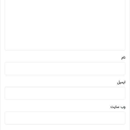
ی
د
گ
ا
ه
*
نام
ایمیل
وب‌ سایت