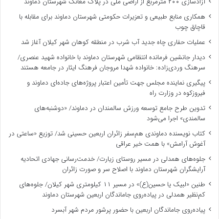
آزادسازی ۲۰۰ مترمربع از اراضی ملی در پلاک مغانک شهرستان دماوند
همکاری منابع طبیعی و تعزیرات حکومتی شهرستان دماوند برای مقابله با
قاچاق چوب
عملیات حفاری چاه جدید آب شرب در منطقه کوهان شهر کیلان آغاز شد
دیدار جانشین فرمانده انتظامی شهرستان دماوند با خانواده شهید عنصری/
سرهنگ وردی‌زاده: خانواده شهدا مروجان فرهنگ ایثار در جامعه هستند
پیگیری نماینده مجلس جهت تأمین اعتبار پروژه‌های جاده‌ای دماوند و
فیروزکوه در وزارت راه
تدوین طرح جامع توسعه ورزش سالمندان در دماوند/ «دوشنبه‌های
سالمندی» اجرا می‌شود
کتاب نویسنده دماوندی هم‌سفر زائران اربعین حسینی شد/ توزیع «ساعتی در
آغوش آرامش» با همت خیر عراقی
جلوه‌های همدلی در مسیر روستای زیارت/ خدمت‌رسانی جهادی اتحادیه
آرایشگران شهرستان دماوند با اصلاح سر و صورت زائران
طنین «لبیک یا حسین(ع)» در مسیر ۱۱ کیلومتری شهر کیلان/ جلوه‌های
کم‌نظیر همدلی در پیاده‌روی جاماندگان اربعین شهرستان دماوند
پیاده‌روی جاماندگان اربعین با حضور پرشور مردم شهر آبسرد