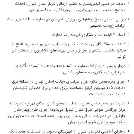
دماوند در مسیر تبدیل‌شدن به قطب درمانی شرق استان تهران/ احداث
مجتمع تخصصی تصویربرداری با سرمایه‌گذاری ۶۰۰ میلیاردی
بررسی میدانی طرح پیشنهادی پرورش بلدرچین در دماوند با تأکید بر رعایت
الزامات زیست ‌محیطی
کشف ۲ قبضه سلاح شکاری غیرمجاز در دماوند
کاهش ۳۵۰۰ مگاواتی تلفات شبکه برق تا پایان شهریور / برخورد قاطع با
صنایع متخلف استخراج رمزارز و جعل پروانه‌های کشاورزی در دستور کار
توانیر
دیدار رئیس اداره اوقاف دماوند با ائمه جمعه رودهن و آبسرد/ تأکید بر
هم‌افزایی در برگزاری برنامه‌های مذهبی
اجرای پانزدهمین مانور طرح سراسری مهتاب استان تهران در منطقه برق
دماوند/ ۱۲۵ میلیون کیلووات‌ساعت انرژی معادل برق مصرفی شهرستان
دماوند احصا شده است
دماوند در مسیر تبدیل شدن به قطب درمانی شرق استان تهران/ دماوند به
مرکز اورژانس هوایی شرق تهران تبدیل می‌شود/ اجرای طرح بیمارستان
جایگزین در مصوبات استانی و ملی پیش‌بینی شده است/ احداث مجهزترین
مرکز تصویربرداری شرق استان تهران
دختران آکادمی تکواندو امیران از شهرستان دماوند در مسابقات هانمادانگ