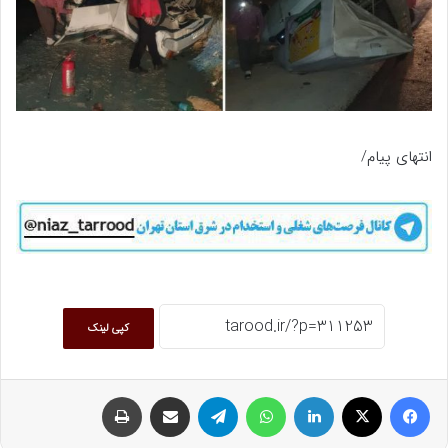
انتهای پیام/
کپی لینک
فیسبوک
ایکس
لینکداین
واتس آپ
تلگرام
اشتراک گذاری با ایمیل
چاپ