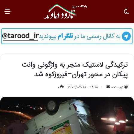
تغییر پوسته
منو
ترکیدگی لاستیک منجر به واژگونی وانت
پیکان در محور تهران–فیروزکوه شد
نویسنده
ا
08:56 - 1404/07/11
0
ر
س
ا
ل
ب
ه