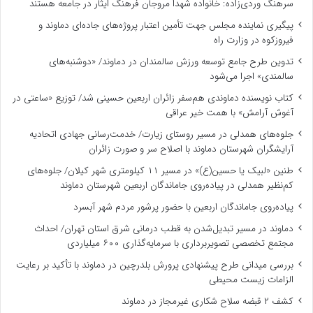
سرهنگ وردی‌زاده: خانواده شهدا مروجان فرهنگ ایثار در جامعه هستند
پیگیری نماینده مجلس جهت تأمین اعتبار پروژه‌های جاده‌ای دماوند و
فیروزکوه در وزارت راه
تدوین طرح جامع توسعه ورزش سالمندان در دماوند/ «دوشنبه‌های
سالمندی» اجرا می‌شود
کتاب نویسنده دماوندی هم‌سفر زائران اربعین حسینی شد/ توزیع «ساعتی در
آغوش آرامش» با همت خیر عراقی
جلوه‌های همدلی در مسیر روستای زیارت/ خدمت‌رسانی جهادی اتحادیه
آرایشگران شهرستان دماوند با اصلاح سر و صورت زائران
طنین «لبیک یا حسین(ع)» در مسیر ۱۱ کیلومتری شهر کیلان/ جلوه‌های
کم‌نظیر همدلی در پیاده‌روی جاماندگان اربعین شهرستان دماوند
پیاده‌روی جاماندگان اربعین با حضور پرشور مردم شهر آبسرد
دماوند در مسیر تبدیل‌شدن به قطب درمانی شرق استان تهران/ احداث
مجتمع تخصصی تصویربرداری با سرمایه‌گذاری ۶۰۰ میلیاردی
بررسی میدانی طرح پیشنهادی پرورش بلدرچین در دماوند با تأکید بر رعایت
الزامات زیست ‌محیطی
کشف ۲ قبضه سلاح شکاری غیرمجاز در دماوند