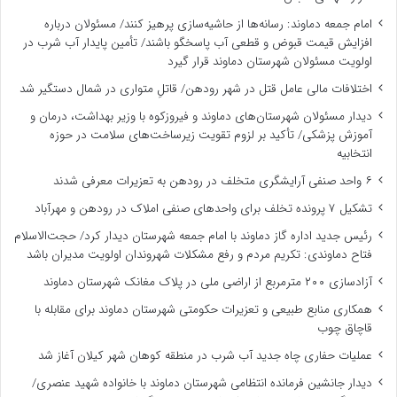
امام جمعه دماوند: رسانه‌ها از حاشیه‌سازی پرهیز کنند/ مسئولان درباره
افزایش قیمت قبوض و قطعی آب پاسخگو باشند/ تأمین پایدار آب شرب در
اولویت مسئولان شهرستان دماوند قرار گیرد
اختلافات مالی عامل قتل در شهر رودهن/ قاتلِ متواری در شمال دستگیر شد
دیدار مسئولان شهرستان‌های دماوند و فیروزکوه با وزیر بهداشت، درمان و
آموزش پزشکی/ تأکید بر لزوم تقویت زیرساخت‌های سلامت در حوزه
انتخابیه
۶ واحد صنفی آرایشگری متخلف در رودهن به تعزیرات معرفی شدند
تشکیل ۷ پرونده تخلف برای واحدهای صنفی املاک در رودهن و مهرآباد
رئیس جدید اداره گاز دماوند با امام جمعه شهرستان دیدار کرد/ حجت‌الاسلام
فتاح دماوندی: تکریم مردم و رفع مشکلات شهروندان اولویت مدیران باشد
آزادسازی ۲۰۰ مترمربع از اراضی ملی در پلاک مغانک شهرستان دماوند
همکاری منابع طبیعی و تعزیرات حکومتی شهرستان دماوند برای مقابله با
قاچاق چوب
عملیات حفاری چاه جدید آب شرب در منطقه کوهان شهر کیلان آغاز شد
دیدار جانشین فرمانده انتظامی شهرستان دماوند با خانواده شهید عنصری/