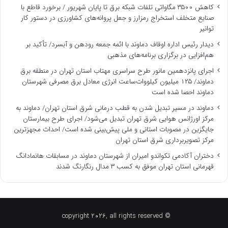
کاهش ۳۵۰۰ مگاواتی تلفات شبکه برق تا پایان شهریور / برخورد قاطع با
صنایع متخلف استخراج رمزارز و جعل پروانه‌های کشاورزی در دستور کار
توانیر
دیدار رئیس اداره اوقاف دماوند با ائمه جمعه رودهن و آبسرد/ تأکید بر
هم‌افزایی در برگزاری برنامه‌های مذهبی
اجرای پانزدهمین مانور طرح سراسری مهتاب استان تهران در منطقه برق
دماوند/ ۱۲۵ میلیون کیلووات‌ساعت انرژی معادل برق مصرفی شهرستان
دماوند احصا شده است
دماوند در مسیر تبدیل شدن به قطب درمانی شرق استان تهران/ دماوند به
مرکز اورژانس هوایی شرق تهران تبدیل می‌شود/ اجرای طرح بیمارستان
جایگزین در مصوبات استانی و ملی پیش‌بینی شده است/ احداث مجهزترین
مرکز تصویربرداری شرق استان تهران
دختران آکادمی تکواندو امیران از شهرستان دماوند در مسابقات هانمادانگ
قهرمانی استان تهران موفق به کسب ۳ مدال رنگارنگ شدند
© copyright 2026, all rights reserved