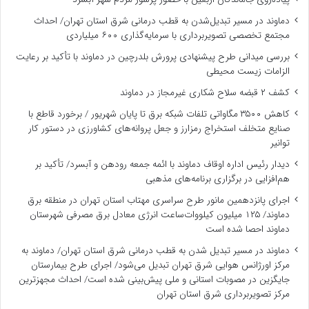
دماوند در مسیر تبدیل‌شدن به قطب درمانی شرق استان تهران/ احداث
مجتمع تخصصی تصویربرداری با سرمایه‌گذاری ۶۰۰ میلیاردی
بررسی میدانی طرح پیشنهادی پرورش بلدرچین در دماوند با تأکید بر رعایت
الزامات زیست ‌محیطی
کشف ۲ قبضه سلاح شکاری غیرمجاز در دماوند
کاهش ۳۵۰۰ مگاواتی تلفات شبکه برق تا پایان شهریور / برخورد قاطع با
صنایع متخلف استخراج رمزارز و جعل پروانه‌های کشاورزی در دستور کار
توانیر
دیدار رئیس اداره اوقاف دماوند با ائمه جمعه رودهن و آبسرد/ تأکید بر
هم‌افزایی در برگزاری برنامه‌های مذهبی
اجرای پانزدهمین مانور طرح سراسری مهتاب استان تهران در منطقه برق
دماوند/ ۱۲۵ میلیون کیلووات‌ساعت انرژی معادل برق مصرفی شهرستان
دماوند احصا شده است
دماوند در مسیر تبدیل شدن به قطب درمانی شرق استان تهران/ دماوند به
مرکز اورژانس هوایی شرق تهران تبدیل می‌شود/ اجرای طرح بیمارستان
جایگزین در مصوبات استانی و ملی پیش‌بینی شده است/ احداث مجهزترین
مرکز تصویربرداری شرق استان تهران