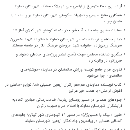
آزادسازی ۲۰۰ مترمربع از اراضی ملی در پلاک مغانک شهرستان دماوند
همکاری منابع طبیعی و تعزیرات حکومتی شهرستان دماوند برای مقابله با
قاچاق چوب
عملیات حفاری چاه جدید آب شرب در منطقه کوهان شهر کیلان آغاز شد
دیدار جانشین فرمانده انتظامی شهرستان دماوند با خانواده شهید عنصری/
سرهنگ وردی‌زاده: خانواده شهدا مروجان فرهنگ ایثار در جامعه هستند
پیگیری نماینده مجلس جهت تأمین اعتبار پروژه‌های جاده‌ای دماوند و
فیروزکوه در وزارت راه
تدوین طرح جامع توسعه ورزش سالمندان در دماوند/ «دوشنبه‌های
سالمندی» اجرا می‌شود
کتاب نویسنده دماوندی هم‌سفر زائران اربعین حسینی شد/ توزیع «ساعتی در
آغوش آرامش» با همت خیر عراقی
جلوه‌های همدلی در مسیر روستای زیارت/ خدمت‌رسانی جهادی اتحادیه
آرایشگران شهرستان دماوند با اصلاح سر و صورت زائران
طنین «لبیک یا حسین(ع)» در مسیر ۱۱ کیلومتری شهر کیلان/ جلوه‌های
کم‌نظیر همدلی در پیاده‌روی جاماندگان اربعین شهرستان دماوند
پیاده‌روی جاماندگان اربعین با حضور پرشور مردم شهر آبسرد