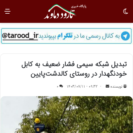
تغییر پوسته
منو
تبدیل شبکه سیمی فشار ضعیف به کابل
خودنگهدار در روستای کالدشت‌پایین
نویسنده
ا
09:32 - 1403/07/11
0
ر
س
ا
ل
ب
ه