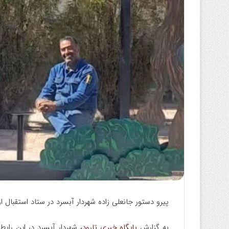
ا
ی
م
ی
ل
پیرو دستور جانعلی زاده شهردار آبسرد در ستاد استقبال 
به گزارش
پایگاه خبری تارود،
شهردار آبسرد در این رابط