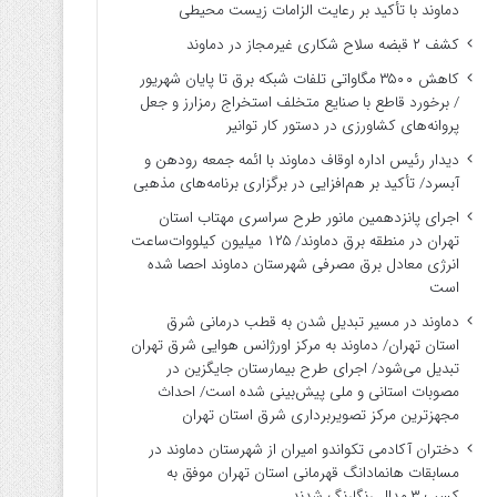
دماوند با تأکید بر رعایت الزامات زیست ‌محیطی
کشف ۲ قبضه سلاح شکاری غیرمجاز در دماوند
کاهش ۳۵۰۰ مگاواتی تلفات شبکه برق تا پایان شهریور
/ برخورد قاطع با صنایع متخلف استخراج رمزارز و جعل
پروانه‌های کشاورزی در دستور کار توانیر
دیدار رئیس اداره اوقاف دماوند با ائمه جمعه رودهن و
آبسرد/ تأکید بر هم‌افزایی در برگزاری برنامه‌های مذهبی
اجرای پانزدهمین مانور طرح سراسری مهتاب استان
تهران در منطقه برق دماوند/ ۱۲۵ میلیون کیلووات‌ساعت
انرژی معادل برق مصرفی شهرستان دماوند احصا شده
است
دماوند در مسیر تبدیل شدن به قطب درمانی شرق
استان تهران/ دماوند به مرکز اورژانس هوایی شرق تهران
تبدیل می‌شود/ اجرای طرح بیمارستان جایگزین در
مصوبات استانی و ملی پیش‌بینی شده است/ احداث
مجهزترین مرکز تصویربرداری شرق استان تهران
دختران آکادمی تکواندو امیران از شهرستان دماوند در
مسابقات هانمادانگ قهرمانی استان تهران موفق به
کسب ۳ مدال رنگارنگ شدند