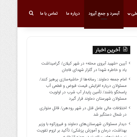
جستجو برای
علی
آبسرد و جمع آبرود
درباره ما
تماس با ما
آخرین اخبار
آیین «شهید آبروی محله» در شهر کیلان/ گرامیداشت
یاد و خاطره شهدا در گلزار شهدای فاجان
امام جمعه دماوند: رسانه‌ها از حاشیه‌سازی پرهیز کنند/
مسئولان درباره افزایش قیمت قبوض و قطعی آب
پاسخگو باشند/ تأمین پایدار آب شرب در اولویت
مسئولان شهرستان دماوند قرار گیرد
اختلافات مالی عامل قتل در شهر رودهن/ قاتلِ متواری
در شمال دستگیر شد
دیدار مسئولان شهرستان‌های دماوند و فیروزکوه با وزیر
بهداشت، درمان و آموزش پزشکی/ تأکید بر لزوم تقویت
زیرساخت‌های سلامت در حوزه انتخابیه