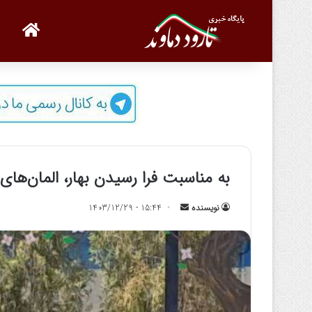
صفحه
به‌ مناسبت فرا رسیدن بهار، المان‌
نویسنده
ا
15:44 - 1403/12/29
ر
س
ا
ل
ب
ه