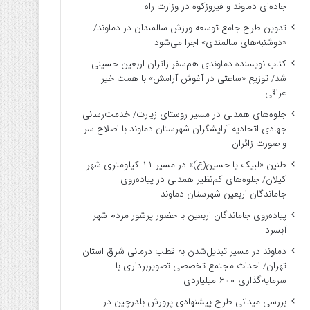
جاده‌ای دماوند و فیروزکوه در وزارت راه
تدوین طرح جامع توسعه ورزش سالمندان در دماوند/
«دوشنبه‌های سالمندی» اجرا می‌شود
کتاب نویسنده دماوندی هم‌سفر زائران اربعین حسینی
شد/ توزیع «ساعتی در آغوش آرامش» با همت خیر
عراقی
جلوه‌های همدلی در مسیر روستای زیارت/ خدمت‌رسانی
جهادی اتحادیه آرایشگران شهرستان دماوند با اصلاح سر
و صورت زائران
طنین «لبیک یا حسین(ع)» در مسیر ۱۱ کیلومتری شهر
کیلان/ جلوه‌های کم‌نظیر همدلی در پیاده‌روی
جاماندگان اربعین شهرستان دماوند
پیاده‌روی جاماندگان اربعین با حضور پرشور مردم شهر
آبسرد
دماوند در مسیر تبدیل‌شدن به قطب درمانی شرق استان
تهران/ احداث مجتمع تخصصی تصویربرداری با
سرمایه‌گذاری ۶۰۰ میلیاردی
بررسی میدانی طرح پیشنهادی پرورش بلدرچین در