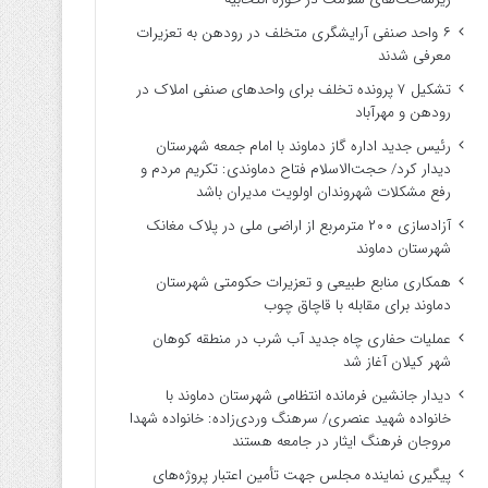
۶ واحد صنفی آرایشگری متخلف در رودهن به تعزیرات
معرفی شدند
تشکیل ۷ پرونده تخلف برای واحدهای صنفی املاک در
رودهن و مهرآباد
رئیس جدید اداره گاز دماوند با امام جمعه شهرستان
دیدار کرد/ حجت‌الاسلام فتاح دماوندی: تکریم مردم و
رفع مشکلات شهروندان اولویت مدیران باشد
آزادسازی ۲۰۰ مترمربع از اراضی ملی در پلاک مغانک
شهرستان دماوند
همکاری منابع طبیعی و تعزیرات حکومتی شهرستان
دماوند برای مقابله با قاچاق چوب
عملیات حفاری چاه جدید آب شرب در منطقه کوهان
شهر کیلان آغاز شد
دیدار جانشین فرمانده انتظامی شهرستان دماوند با
خانواده شهید عنصری/ سرهنگ وردی‌زاده: خانواده شهدا
مروجان فرهنگ ایثار در جامعه هستند
پیگیری نماینده مجلس جهت تأمین اعتبار پروژه‌های