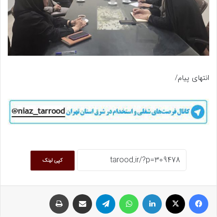
انتهای پیام/
کپی لینک
فیسبوک
ایکس
لینکداین
واتس آپ
تلگرام
اشتراک گذاری با ایمیل
چاپ