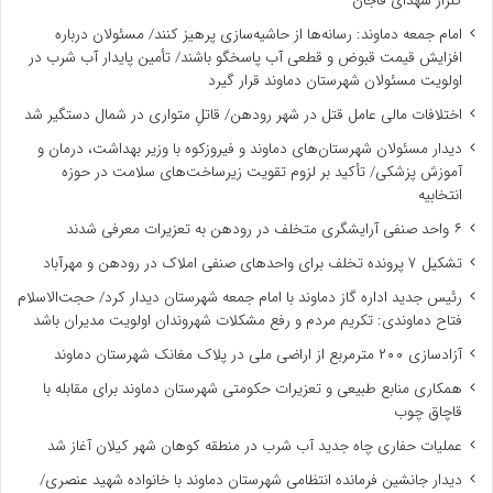
گلزار شهدای فاجان
امام جمعه دماوند: رسانه‌ها از حاشیه‌سازی پرهیز کنند/ مسئولان درباره
افزایش قیمت قبوض و قطعی آب پاسخگو باشند/ تأمین پایدار آب شرب در
اولویت مسئولان شهرستان دماوند قرار گیرد
اختلافات مالی عامل قتل در شهر رودهن/ قاتلِ متواری در شمال دستگیر شد
دیدار مسئولان شهرستان‌های دماوند و فیروزکوه با وزیر بهداشت، درمان و
آموزش پزشکی/ تأکید بر لزوم تقویت زیرساخت‌های سلامت در حوزه
انتخابیه
۶ واحد صنفی آرایشگری متخلف در رودهن به تعزیرات معرفی شدند
تشکیل ۷ پرونده تخلف برای واحدهای صنفی املاک در رودهن و مهرآباد
رئیس جدید اداره گاز دماوند با امام جمعه شهرستان دیدار کرد/ حجت‌الاسلام
فتاح دماوندی: تکریم مردم و رفع مشکلات شهروندان اولویت مدیران باشد
آزادسازی ۲۰۰ مترمربع از اراضی ملی در پلاک مغانک شهرستان دماوند
همکاری منابع طبیعی و تعزیرات حکومتی شهرستان دماوند برای مقابله با
قاچاق چوب
عملیات حفاری چاه جدید آب شرب در منطقه کوهان شهر کیلان آغاز شد
دیدار جانشین فرمانده انتظامی شهرستان دماوند با خانواده شهید عنصری/