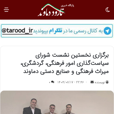
تغییر پوسته
منو
برگزاری نخستین نشست شورای
سیاست‌گذاری امور فرهنگی، گردشگری،
میراث فرهنگی و صنایع دستی دماوند
نویسنده
ا
22:46 - 1404/06/17
0
ر
س
ا
ل
ب