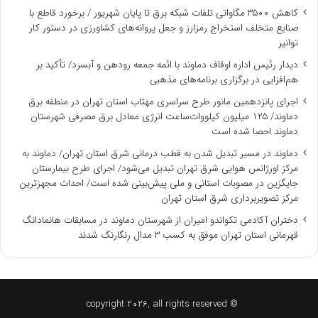
کاهش ۳۵۰۰ مگاواتی تلفات شبکه برق تا پایان شهریور / برخورد قاطع با
صنایع متخلف استخراج رمزارز و جعل پروانه‌های کشاورزی در دستور کار
توانیر
دیدار رئیس اداره اوقاف دماوند با ائمه جمعه رودهن و آبسرد/ تأکید بر
هم‌افزایی در برگزاری برنامه‌های مذهبی
اجرای پانزدهمین مانور طرح سراسری مهتاب استان تهران در منطقه برق
دماوند/ ۱۲۵ میلیون کیلووات‌ساعت انرژی معادل برق مصرفی شهرستان
دماوند احصا شده است
دماوند در مسیر تبدیل شدن به قطب درمانی شرق استان تهران/ دماوند به
مرکز اورژانس هوایی شرق تهران تبدیل می‌شود/ اجرای طرح بیمارستان
جایگزین در مصوبات استانی و ملی پیش‌بینی شده است/ احداث مجهزترین
مرکز تصویربرداری شرق استان تهران
دختران آکادمی تکواندو امیران از شهرستان دماوند در مسابقات هانمادانگ
قهرمانی استان تهران موفق به کسب ۳ مدال رنگارنگ شدند
© copyright 2026, all rights reserved