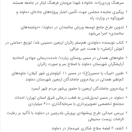
سرهنگ وردی‌زاده: خانواده شهدا مروجان فرهنگ ایثار در جامعه هستند
پیگیری نماینده مجلس جهت تأمین اعتبار پروژه‌های جاده‌ای دماوند و
فیروزکوه در وزارت راه
تدوین طرح جامع توسعه ورزش سالمندان در دماوند/ «دوشنبه‌های
سالمندی» اجرا می‌شود
کتاب نویسنده دماوندی هم‌سفر زائران اربعین حسینی شد/ توزیع «ساعتی در
آغوش آرامش» با همت خیر عراقی
جلوه‌های همدلی در مسیر روستای زیارت/ خدمت‌رسانی جهادی اتحادیه
آرایشگران شهرستان دماوند با اصلاح سر و صورت زائران
طنین «لبیک یا حسین(ع)» در مسیر ۱۱ کیلومتری شهر کیلان/ جلوه‌های
کم‌نظیر همدلی در پیاده‌روی جاماندگان اربعین شهرستان دماوند
پیاده‌روی جاماندگان اربعین با حضور پرشور مردم شهر آبسرد
دماوند در مسیر تبدیل‌شدن به قطب درمانی شرق استان تهران/ احداث
مجتمع تخصصی تصویربرداری با سرمایه‌گذاری ۶۰۰ میلیاردی
بررسی میدانی طرح پیشنهادی پرورش بلدرچین در دماوند با تأکید بر رعایت
الزامات زیست ‌محیطی
کشف ۲ قبضه سلاح شکاری غیرمجاز در دماوند