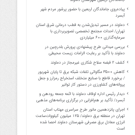
پیاده‌روی جاماندگان اربعین با حضور پرشور مردم شهر
آبسرد
دماوند در مسیر تبدیل‌شدن به قطب درمانی شرق استان
تهران/ احداث مجتمع تخصصی تصویربرداری با
سرمایه‌گذاری ۶۰۰ میلیاردی
بررسی میدانی طرح پیشنهادی پرورش بلدرچین در
دماوند با تأکید بر رعایت الزامات زیست ‌محیطی
کشف ۲ قبضه سلاح شکاری غیرمجاز در دماوند
کاهش ۳۵۰۰ مگاواتی تلفات شبکه برق تا پایان شهریور
/ برخورد قاطع با صنایع متخلف استخراج رمزارز و جعل
پروانه‌های کشاورزی در دستور کار توانیر
دیدار رئیس اداره اوقاف دماوند با ائمه جمعه رودهن و
آبسرد/ تأکید بر هم‌افزایی در برگزاری برنامه‌های مذهبی
اجرای پانزدهمین مانور طرح سراسری مهتاب استان
تهران در منطقه برق دماوند/ ۱۲۵ میلیون کیلووات‌ساعت
انرژی معادل برق مصرفی شهرستان دماوند احصا شده
است