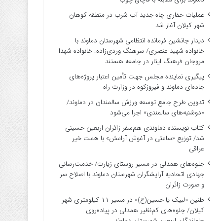
عملیات حفاری چاه جدید آب شرب در منطقه کوهان
شهر کیلان آغاز شد
دیدار جانشین فرمانده انتظامی شهرستان دماوند با
خانواده شهید عنصری/ سرهنگ وردی‌زاده: خانواده شهدا
مروجان فرهنگ ایثار در جامعه هستند
پیگیری نماینده مجلس جهت تأمین اعتبار پروژه‌های
جاده‌ای دماوند و فیروزکوه در وزارت راه
تدوین طرح جامع توسعه ورزش سالمندان در دماوند/
«دوشنبه‌های سالمندی» اجرا می‌شود
کتاب نویسنده دماوندی هم‌سفر زائران اربعین حسینی
شد/ توزیع «ساعتی در آغوش آرامش» با همت خیر
عراقی
جلوه‌های همدلی در مسیر روستای زیارت/ خدمت‌رسانی
جهادی اتحادیه آرایشگران شهرستان دماوند با اصلاح سر
و صورت زائران
طنین «لبیک یا حسین(ع)» در مسیر ۱۱ کیلومتری شهر
کیلان/ جلوه‌های کم‌نظیر همدلی در پیاده‌روی
جاماندگان اربعین شهرستان دماوند