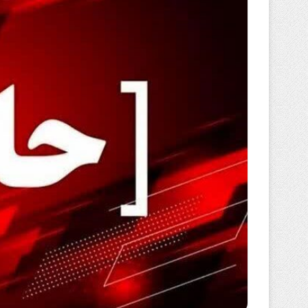
ل
ب
ه
ا
ی
م
ی
ل