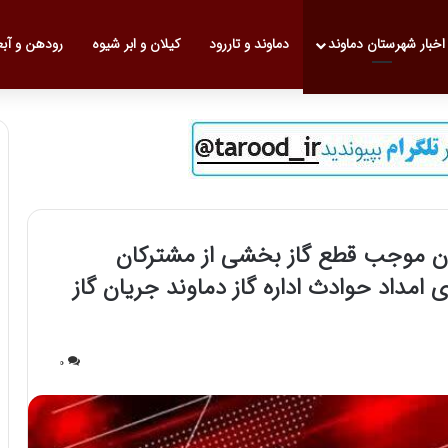
 نخست
اخبار شهرستان دماوند
دماوند و تاررود
کیلان و ابر شیوه
رودهن و آب
یلان موجب قطع گاز بخشی از مشترکان
امداد حوادث اداره گاز دماوند جریان گاز
0