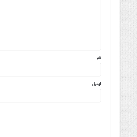
ی
د
گ
ا
ه
*
نام
ایمیل