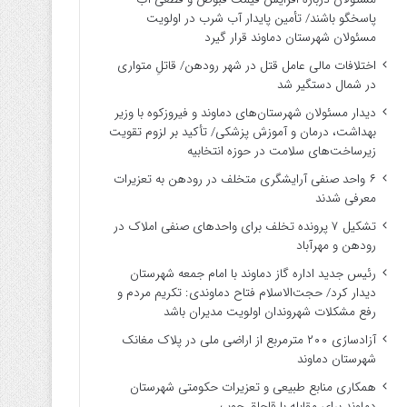
پاسخگو باشند/ تأمین پایدار آب شرب در اولویت
مسئولان شهرستان دماوند قرار گیرد
اختلافات مالی عامل قتل در شهر رودهن/ قاتلِ متواری
در شمال دستگیر شد
دیدار مسئولان شهرستان‌های دماوند و فیروزکوه با وزیر
بهداشت، درمان و آموزش پزشکی/ تأکید بر لزوم تقویت
زیرساخت‌های سلامت در حوزه انتخابیه
۶ واحد صنفی آرایشگری متخلف در رودهن به تعزیرات
معرفی شدند
تشکیل ۷ پرونده تخلف برای واحدهای صنفی املاک در
رودهن و مهرآباد
رئیس جدید اداره گاز دماوند با امام جمعه شهرستان
دیدار کرد/ حجت‌الاسلام فتاح دماوندی: تکریم مردم و
رفع مشکلات شهروندان اولویت مدیران باشد
آزادسازی ۲۰۰ مترمربع از اراضی ملی در پلاک مغانک
شهرستان دماوند
همکاری منابع طبیعی و تعزیرات حکومتی شهرستان
دماوند برای مقابله با قاچاق چوب