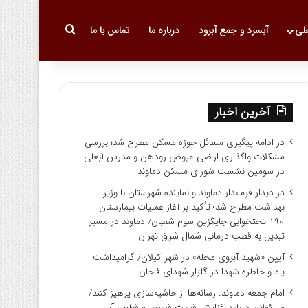
جستجو برای
علی
آبسرد و جمع آبرود
درباره ما
تماس با ما
آخرین اخبار
در ادامه پیگیری مسائل حوزه مسکن مطرح شد؛ بررسی
مشکلات واگذاری اراضی عیوض رودهن و مدرس آبعلی
در سومین نشست شورای مسکن دماوند
در دیدار فرماندار دماوند و نماینده شهرستان با وزیر
بهداشت مطرح شد؛ تأکید بر آغاز عملیات بیمارستان
۱۹۰ تختخوابی جایگزین سوم شعبان/ دماوند در مسیر
تبدیل به قطب درمانی شمال شرق تهران
آیین «شهید آبروی محله» در شهر کیلان/ گرامیداشت
یاد و خاطره شهدا در گلزار شهدای فاجان
امام جمعه دماوند: رسانه‌ها از حاشیه‌سازی پرهیز کنند/
مسئولان درباره افزایش قیمت قبوض و قطعی آب